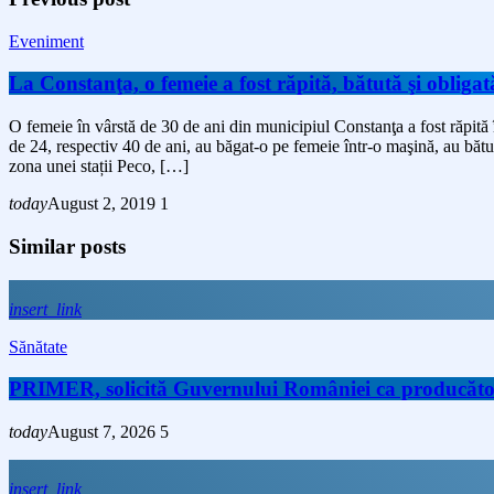
Eveniment
La Constanţa, o femeie a fost răpită, bătută şi obligată
O femeie în vârstă de 30 de ani din municipiul Constanţa a fost răpită î
de 24, respectiv 40 de ani, au băgat-o pe femeie într-o maşină, au bătut-
zona unei stații Peco, […]
today
August 2, 2019
1
Similar posts
insert_link
Sănătate
PRIMER, solicită Guvernului României ca producătorii 
today
August 7, 2026
5
insert_link