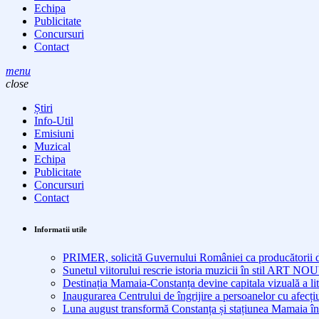
Echipa
Publicitate
Concursuri
Contact
menu
close
Știri
Info-Util
Emisiuni
Muzical
Echipa
Publicitate
Concursuri
Contact
Informatii utile
PRIMER, solicită Guvernului României ca producătorii de 
Sunetul viitorului rescrie istoria muzicii în stil ART 
Destinația Mamaia-Constanța devine capitala vizuală a lit
Inaugurarea Centrului de îngrijire a persoanelor cu afe
Luna august transformă Constanța și stațiunea Mamaia în