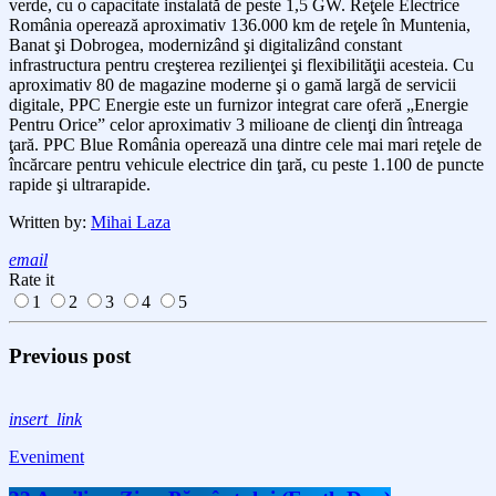
verde, cu o capacitate instalată de peste 1,5 GW. Reţele Electrice
România operează aproximativ 136.000 km de reţele în Muntenia,
Banat şi Dobrogea, modernizând şi digitalizând constant
infrastructura pentru creşterea rezilienţei şi flexibilităţii acesteia. Cu
aproximativ 80 de magazine moderne şi o gamă largă de servicii
digitale, PPC Energie este un furnizor integrat care oferă „Energie
Pentru Orice” celor aproximativ 3 milioane de clienţi din întreaga
ţară. PPC Blue România operează una dintre cele mai mari reţele de
încărcare pentru vehicule electrice din ţară, cu peste 1.100 de puncte
rapide şi ultrarapide.
Written by:
Mihai Laza
email
Rate it
1
2
3
4
5
Previous post
insert_link
Eveniment