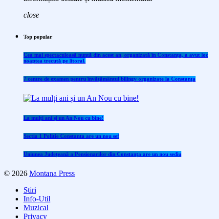
close
Top popular
Cea mai spectaculoasă nuntă din acest an, organizată în Constanța, a avut loc
noaptea trecută pe litoral.
7 centre de examen pentru învăţământul bilingv organizate la Constanţa
La mulți ani și un An Nou cu bine!
Sectia 1 Politie Constanta are un nou sef
Uniunea Județeană a Pensionarilor din Constanța are un nou sediu
© 2026
Montana Press
Stiri
Info-Util
Muzical
Privacy