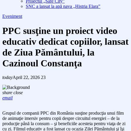
Proiectul „Safe City”
SNC a lansat la apă nava „Histria Elara”
Eveniment
PPC susţine un proiect video
educativ dedicat copiilor, lansat
de Ziua Pământului, la
Cazinoul Constanţa
today
April 22, 2026
23
share
close
email
Grupul de companii PPC din România susţine producţia unui film
de animaţie imersiv pentru copii despre circuitul energiei – de la
producţie până la consum – şi beneficiile acesteia pentru viaţa de zi
cu zi. Filmul educativ a fost lansat cu ocazia Zilei Pământului şi îşi