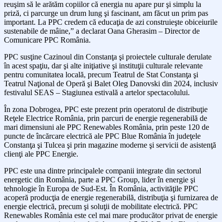
reuşim să le arătăm copiilor că energia nu apare pur şi simplu la
priză, ci parcurge un drum lung şi fascinant, am făcut un prim pas
important. La PPC credem că educaţia de azi construieşte obiceiurile
sustenabile de mâine,” a declarat Oana Gherasim – Director de
Comunicare PPC România.
PPC susţine Cazinoul din Constanţa şi proiectele culturale derulate
în acest spaţiu, dar şi alte iniţiative şi instituţii culturale relevante
pentru comunitatea locală, precum Teatrul de Stat Constanţa şi
Teatrul Naţional de Operă şi Balet Oleg Danovski din 2024, inclusiv
festivalul SEAS – Stagiunea estivală a artelor spectacolului.
În zona Dobrogea, PPC este prezent prin operatorul de distribuţie
Reţele Electrice România, prin parcuri de energie regenerabilă de
mari dimensiuni ale PPC Renewables România, prin peste 120 de
puncte de încărcare electrică ale PPC Blue România în judeţele
Constanţa şi Tulcea şi prin magazine moderne şi servicii de asistenţă
clienţi ale PPC Energie.
PPC este una dintre principalele companii integrate din sectorul
energetic din România, parte a PPC Group, lider în energie şi
tehnologie în Europa de Sud-Est. În România, activităţile PPC
acoperă producţia de energie regenerabilă, distribuţia şi furnizarea de
energie electrică, precum şi soluţii de mobilitate electrică. PPC
Renewables România este cel mai mare producător privat de energie