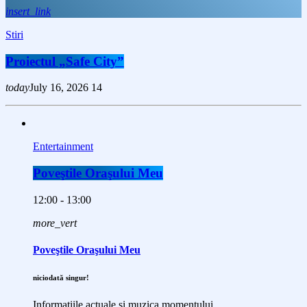
insert_link
Stiri
Proiectul „Safe City”
today
July 16, 2026
14
Entertainment
Poveştile Oraşului Meu
12:00 - 13:00
more_vert
Poveştile Oraşului Meu
niciodată singur!
Informațiile actuale și muzica momentului