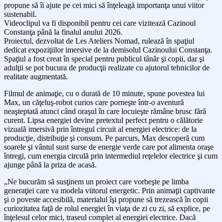
propune să îi ajute pe cei mici să înţeleagă importanţa unui viitor
sustenabil.
Videoclipul va fi disponibil pentru cei care vizitează Cazinoul
Constanţa până la finalul anului 2026.
Proiectul, dezvoltat de Les Ateliers Nomad, rulează în spaţiul
dedicat expoziţiilor imersive de la demisolul Cazinoului Constanţa.
Spaţiul a fost creat în special pentru publicul tânăr şi copii, dar şi
adulţii se pot bucura de producţii realizate cu ajutorul tehnicilor de
realitate augmentată.
Filmul de animaţie, cu o durată de 10 minute, spune povestea lui
Max, un căţeluş-robot curios care porneşte într-o aventură
neaşteptată atunci când oraşul în care locuieşte rămâne brusc fără
curent. Lipsa energiei devine pretextul perfect pentru o călătorie
vizuală imersivă prin întregul circuit al energiei electrice: de la
producţie, distribuţie şi consum. Pe parcurs, Max descoperă cum
soarele şi vântul sunt surse de energie verde care pot alimenta oraşe
întregi, cum energia circulă prin intermediul reţelelor electrice şi cum
ajunge până la priza de acasă.
„Ne bucurăm să susţinem un proiect care vorbeşte pe limba
generaţiei care va modela viitorul energetic. Prin animaţii captivante
şi o poveste accesibilă, materialul îşi propune să trezească în copii
curiozitatea faţă de rolul energiei în viaţa de zi cu zi, să explice, pe
înţelesul celor mici, traseul complet al energiei electrice. Dacă