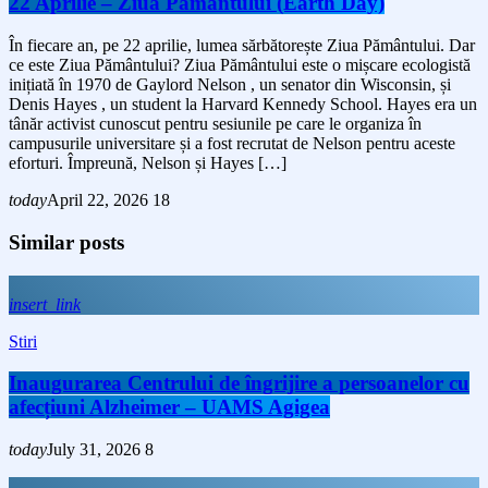
22 Aprilie – Ziua Pământului (Earth Day)
În fiecare an, pe 22 aprilie, lumea sărbătorește Ziua Pământului. Dar
ce este Ziua Pământului? Ziua Pământului este o mișcare ecologistă
inițiată în 1970 de Gaylord Nelson , un senator din Wisconsin, și
Denis Hayes , un student la Harvard Kennedy School. Hayes era un
tânăr activist cunoscut pentru sesiunile pe care le organiza în
campusurile universitare și a fost recrutat de Nelson pentru aceste
eforturi. Împreună, Nelson și Hayes […]
today
April 22, 2026
18
Similar posts
insert_link
Stiri
Inaugurarea Centrului de îngrijire a persoanelor cu
afecțiuni Alzheimer – UAMS Agigea
today
July 31, 2026
8