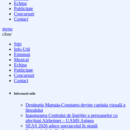
Echipa
Publicitate
Concursuri
Contact
menu
close
Știri
Info-Util
Emisiuni
Muzical
Echipa
Publicitate
Concursuri
Contact
Informatii utile
Destinația Mamaia-Constanța devine capitala vizuală a
litoralului
Inaugurarea Centrului de îngrijire a persoanelor cu
afecțiuni Alzheimer – UAMS Agigea
SEAS 2026 aduce spectacolul în stradă