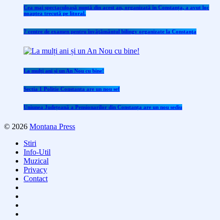
Cea mai spectaculoasă nuntă din acest an, organizată în Constanța, a avut loc
noaptea trecută pe litoral.
7 centre de examen pentru învăţământul bilingv organizate la Constanţa
La mulți ani și un An Nou cu bine!
Sectia 1 Politie Constanta are un nou sef
Uniunea Județeană a Pensionarilor din Constanța are un nou sediu
© 2026
Montana Press
Stiri
Info-Util
Muzical
Privacy
Contact