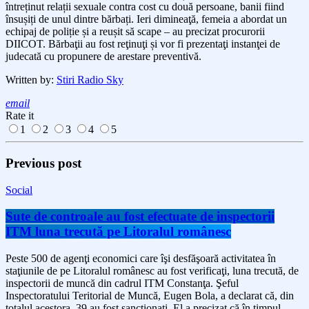
întreținut relații sexuale contra cost cu două persoane, banii fiind
însușiți de unul dintre bărbați.
Ieri dimineaţă,
femeia a abordat un
echipaj de poliție și a reușit să scape –
au precizat procurorii
DIICOT. B
ărbaţi
i
au fost reţinuţi și
vor fi prezentaţi
instanţei de
judecată cu propunere de arestare preventivă.
Written by:
Stiri Radio Sky
email
Rate it
1
2
3
4
5
Previous post
Social
Sute de controale au fost efectuate de inspectorii
ITM luna trecută pe Litoralul românesc
Peste 500 de agenţi economici care îşi desfăşoară activitatea în
staţiunile de pe Litoralul românesc au fost verificaţi, luna trecută, de
inspectorii de muncă din cadrul ITM Constanţa. Şeful
Inspectoratului Teritorial de Muncă, Eugen Bola, a declarat că, din
totalul acestora, 39 au fost sancţionaţi. El a precizat că în timpul