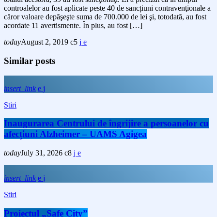
controalelor au fost aplicate peste 40 de sancțiuni contravenţionale a
căror valoare depăşeşte suma de 700.000 de lei şi, totodată, au fost
acordate 11 avertismente. În plus, au fost […]
today
August 2, 2019
5
Similar posts
insert_link
Stiri
Inaugurarea Centrului de îngrijire a persoanelor cu
afecțiuni Alzheimer – UAMS Agigea
today
July 31, 2026
8
insert_link
Stiri
Proiectul „Safe City”