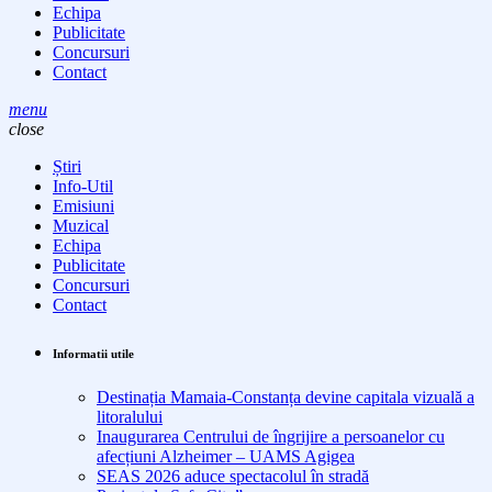
Echipa
Publicitate
Concursuri
Contact
menu
close
Știri
Info-Util
Emisiuni
Muzical
Echipa
Publicitate
Concursuri
Contact
Informatii utile
Destinația Mamaia-Constanța devine capitala vizuală a
litoralului
Inaugurarea Centrului de îngrijire a persoanelor cu
afecțiuni Alzheimer – UAMS Agigea
SEAS 2026 aduce spectacolul în stradă