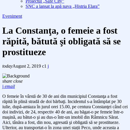
Proiectul „Safe City”
SNC a lansat la apă nava „Histria Elara”
Eveniment
La Constanţa, o femeie a fost
răpită, bătută şi obligată să se
prostitueze
today
August 2, 2019
1
share
close
email
O femeie în vârstă de 30 de ani din municipiul Constanţa a fost
răpită
în plină stradă
de doi bărbaţi.
Incidentul
s-a întâmplat pe 30
iulie,
după-amiaza
în jurul orei 15.00, pe
centura Constanţei
când cei
doi indivizi,
d
e 24, respectiv 40 de ani, au băgat-o
pe femeie
într-o
maşină, au bătut-o şi au dus-o într-un imobil din Râmnicu Sărat.
Aici, tânăra
a fost, din nou, agresată şi obligată să se prostitueze.
Ulterior, au
transportat-o în zona unei stații Peco, unde aceasta a