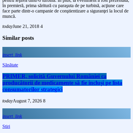
pentru ieşirea dintr-o turbină. În plus, la eveniment a fost prezentată,
în premieră, prima săritură cu paraşuta de pe turbină, acţiune care
face parte dintr-o campanie de conştientizare a siguranţei la locul de
muncă.
today
June 21, 2018
4
Similar posts
insert_link
Sănătate
PRIMER, solicită Guvernului României ca
producătorii de medicamente să fie incluși pe lista
consumatorilor strategici
today
August 7, 2026
8
insert_link
Stiri