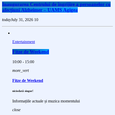
Inaugurarea Centrului de îngrijire a persoanelor cu
afecțiuni Alzheimer – UAMS Agigea
today
July 31, 2026
10
Entertainment
Fitze de Weekend
10:00 - 15:00
more_vert
Fitze de Weekend
niciodată singur!
Informațiile actuale și muzica momentului
close