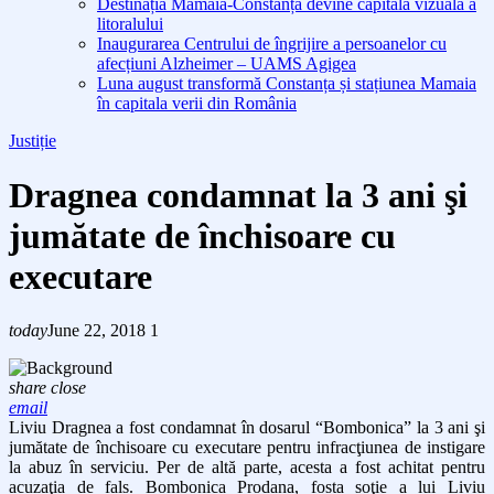
Destinația Mamaia-Constanța devine capitala vizuală a
litoralului
Inaugurarea Centrului de îngrijire a persoanelor cu
afecțiuni Alzheimer – UAMS Agigea
Luna august transformă Constanța și stațiunea Mamaia
în capitala verii din România
Justiție
Dragnea condamnat la 3 ani şi
jumătate de închisoare cu
executare
today
June 22, 2018
1
share
close
email
Liviu Dragnea a fost condamnat în dosarul “Bombonica” la 3 ani şi
jumătate de închisoare cu executare pentru infracţiunea de instigare
la abuz în serviciu. Per de altă parte, acesta a fost achitat pentru
acuzaţia de fals. Bombonica Prodana, fosta soţie a lui Liviu