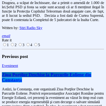
Dragnea, a scăpat de închisoare, dar a primit o amendă de 1.000 de
lei.
Șeful PSD și fosta sa soție sunt acuzați că ar fi menținut ilegal în
funcție la Protecția Copilului Teleorman două angajate care, de fapt,
ar fi lucrat la sediul PSD.
Decizia a fost dată de Curtea Supremă,
poate fi contestata la Completul de 5 judecatori de la Inalta Curte.
Written by:
Stiri Radio Sky
email
Rate it
1
2
3
4
5
Previous post
Eveniment
Ziua Porţilor Deschise la Parcurile Eoliene din
Constanţa
Astăzi, la Constanţa, este organizată Ziua Porţilor Deschise la
Parcurile Eoliene. Potrivit reprezentanților Asociaţiei Române pentru
Energie Eoliană, cei prezenţi la eveniment au văzut în timp real cum
se produce energia regenerabilă şi cum decurge o salvare simulată