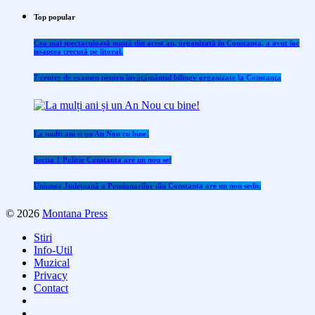
Top popular
Cea mai spectaculoasă nuntă din acest an, organizată în Constanța, a avut loc
noaptea trecută pe litoral.
7 centre de examen pentru învăţământul bilingv organizate la Constanţa
La mulți ani și un An Nou cu bine!
Sectia 1 Politie Constanta are un nou sef
Uniunea Județeană a Pensionarilor din Constanța are un nou sediu
© 2026
Montana Press
Stiri
Info-Util
Muzical
Privacy
Contact