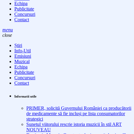
Echipa
Publicitate
Concursuri
Contact
menu
close
Știri
Info-Util
Emisiuni
Muzical
Echipa
Publicitate
Concursuri
Contact
Informatii utile
PRIMER, solicită Guvernului României ca producătorii
de medicamente să fie incluși pe lista consumatorilor
strategici
Sunetul viitorului rescrie istoria muzicii în stil ART
NOUVEAU