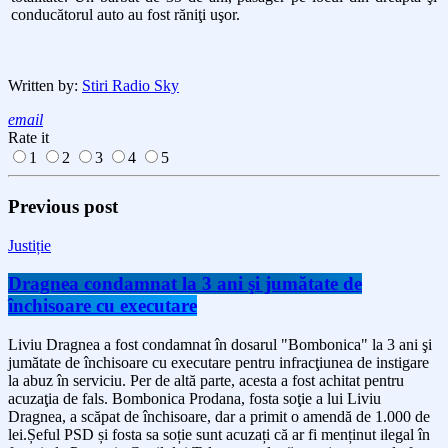
conducătorul auto au fost răniţi uşor.
Written by:
Stiri Radio Sky
email
Rate it
1
2
3
4
5
Previous post
Justiție
Dragnea condamnat la 3 ani şi jumătate de
închisoare cu executare
Liviu Dragnea a fost condamnat în dosarul "Bombonica" la 3 ani şi
jumătate de închisoare cu executare pentru infracţiunea de instigare
la abuz în serviciu. Per de altă parte, acesta a fost achitat pentru
acuzaţia de fals. Bombonica Prodana, fosta soţie a lui Liviu
Dragnea, a scăpat de închisoare, dar a primit o amendă de 1.000 de
lei.Șeful PSD și fosta sa soție sunt acuzați că ar fi menținut ilegal în