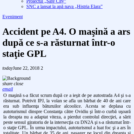
Proiectul „Safe City”
SNC a lansat la apă nava „Histria Elara”
Eveniment
Accident pe A4. O maşină a ars
după ce s-a răsturnat într-o
staţie GPL
today
June 22, 2018
2
share
close
email
O maşină s-a făcut scrum după ce a ieşit de pe autostrada A4 şi s-a
răsturnat. Potrivit IPJ, la volan se afla un bărbat de 40 de ani care
era sub influenţa băturuilor alcoolice. Acesta se deplasa cu
autoturismul dinspre Constanţa către Ovidiu şi într-o curbă uşoară
la dreapta nu a adaptat viteza, a pierdut controlul direcţiei, a sărit
peste sensul giratoriu de la intersecţia cu DN2A şi s-a răsturnat într-
o staţie GPL. În urma impactului, autoturismul a luat foc şi a ars în
totalitate. Un bărbat de 35 de ani, pasager pe locul din dreapta şi