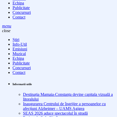
Echipa
Publicitate
Concursuri
Contact
menu
close
Știri
Info-Util
Emisiuni
Muzical
Echipa
Publicitate
Concursuri
Contact
Informatii utile
Destinația Mamaia-Constanța devine capitala vizuală a
litoralului
Inaugurarea Centrului de îngrijire a persoanelor cu
afecțiuni Alzheimer – UAMS Agigea
SEAS 2026 aduce spectacolul în stradă