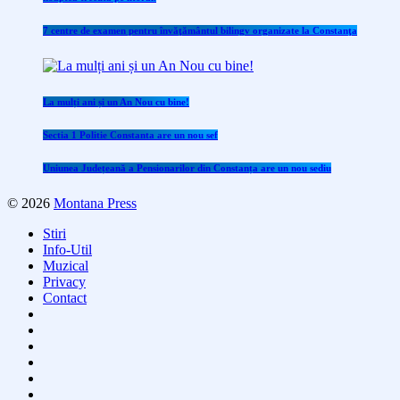
7 centre de examen pentru învăţământul bilingv organizate la Constanţa
La mulți ani și un An Nou cu bine!
Sectia 1 Politie Constanta are un nou sef
Uniunea Județeană a Pensionarilor din Constanța are un nou sediu
© 2026
Montana Press
Stiri
Info-Util
Muzical
Privacy
Contact