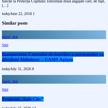
funcție la Protecția Copilului Teleorman două angajate care, de fapt,
[…]
today
June 22, 2018
1
Similar posts
insert_link
Stiri
Inaugurarea Centrului de îngrijire a persoanelor cu
afecțiuni Alzheimer – UAMS Agigea
today
July 31, 2026
8
insert_link
Stiri
Proiectul „Safe City”