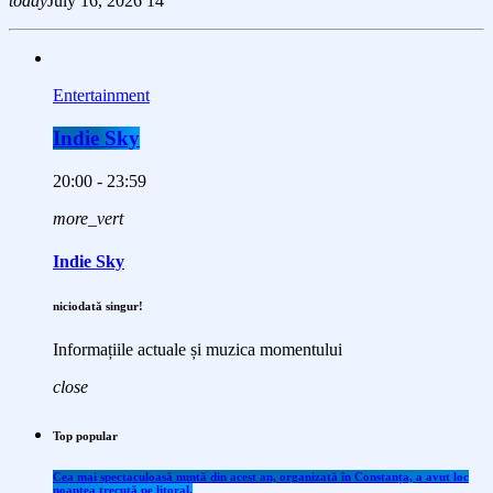
today
July 16, 2026
14
Entertainment
Indie Sky
20:00 - 23:59
more_vert
Indie Sky
niciodată singur!
Informațiile actuale și muzica momentului
close
Top popular
Cea mai spectaculoasă nuntă din acest an, organizată în Constanța, a avut loc
noaptea trecută pe litoral.