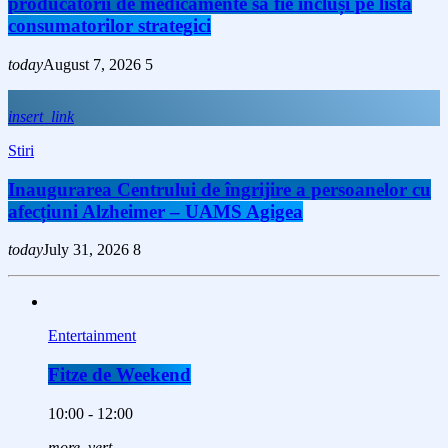
producătorii de medicamente să fie incluși pe lista
consumatorilor strategici
today
August 7, 2026
5
insert_link
Stiri
Inaugurarea Centrului de îngrijire a persoanelor cu
afecțiuni Alzheimer – UAMS Agigea
today
July 31, 2026
8
Entertainment
Fitze de Weekend
10:00 - 12:00
more_vert