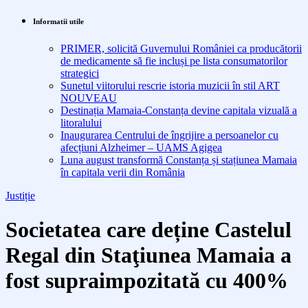
Informatii utile
PRIMER, solicită Guvernului României ca producătorii
de medicamente să fie incluși pe lista consumatorilor
strategici
Sunetul viitorului rescrie istoria muzicii în stil ART
NOUVEAU
Destinația Mamaia-Constanța devine capitala vizuală a
litoralului
Inaugurarea Centrului de îngrijire a persoanelor cu
afecțiuni Alzheimer – UAMS Agigea
Luna august transformă Constanța și stațiunea Mamaia
în capitala verii din România
Justiție
Societatea care deține Castelul
Regal din Staţiunea Mamaia a
fost supraimpozitată cu 400%