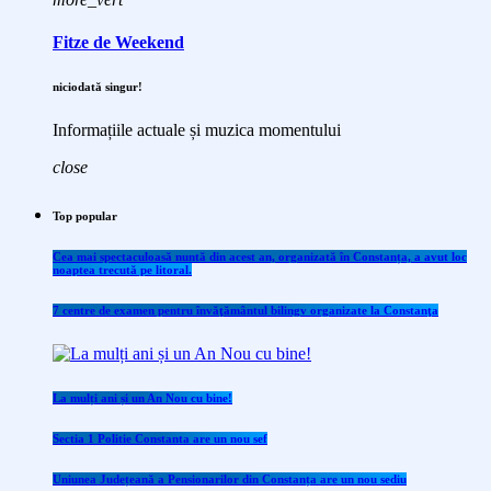
Fitze de Weekend
niciodată singur!
Informațiile actuale și muzica momentului
close
Top popular
Cea mai spectaculoasă nuntă din acest an, organizată în Constanța, a avut loc
noaptea trecută pe litoral.
7 centre de examen pentru învăţământul bilingv organizate la Constanţa
La mulți ani și un An Nou cu bine!
Sectia 1 Politie Constanta are un nou sef
Uniunea Județeană a Pensionarilor din Constanța are un nou sediu