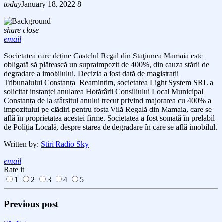
today
January 18, 2022
8
share
close
email
Societatea care deține Castelul Regal din Staţiunea Mamaia este
obligată să plătească un supraimpozit de 400%, din cauza stării de
degradare a imobilului. Decizia a fost dată de magistrații
Tribunalului Constanța Reamintim, societatea Light System SRL a
solicitat instanței anularea Hotărârii Consiliului Local Municipal
Constanța de la sfârșitul anului trecut privind majorarea cu 400% a
impozitului pe clădiri pentru fosta Vilă Regală din Mamaia, care se
află în proprietatea acestei firme. Societatea a fost somată în prelabil
de Poliția Locală, despre starea de degradare în care se află imobilul.
Written by:
Stiri Radio Sky
email
Rate it
1
2
3
4
5
Previous post