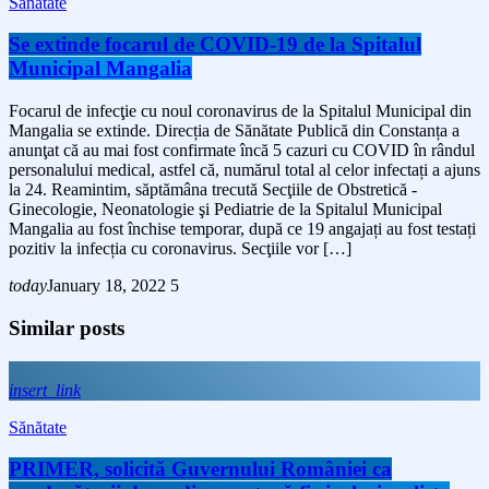
Sănătate
Se extinde focarul de COVID-19 de la Spitalul
Municipal Mangalia
Focarul de infecţie cu noul coronavirus de la Spitalul Municipal din
Mangalia se extinde. Direcția de Sănătate Publică din Constanța a
anunţat că au mai fost confirmate încă 5 cazuri cu COVID în rândul
personalului medical, astfel că, numărul total al celor infectați a ajuns
la 24. Reamintim, săptămâna trecută Secţiile de Obstretică -
Ginecologie, Neonatologie şi Pediatrie de la Spitalul Municipal
Mangalia au fost închise temporar, după ce 19 angajați au fost testați
pozitiv la infecția cu coronavirus. Secţiile vor […]
today
January 18, 2022
5
Similar posts
insert_link
Sănătate
PRIMER, solicită Guvernului României ca