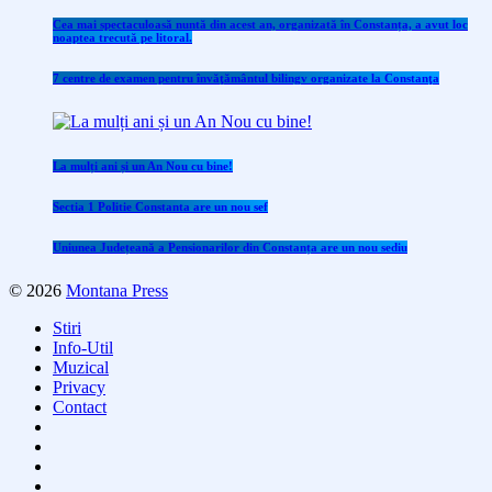
Cea mai spectaculoasă nuntă din acest an, organizată în Constanța, a avut loc
noaptea trecută pe litoral.
7 centre de examen pentru învăţământul bilingv organizate la Constanţa
La mulți ani și un An Nou cu bine!
Sectia 1 Politie Constanta are un nou sef
Uniunea Județeană a Pensionarilor din Constanța are un nou sediu
© 2026
Montana Press
Stiri
Info-Util
Muzical
Privacy
Contact