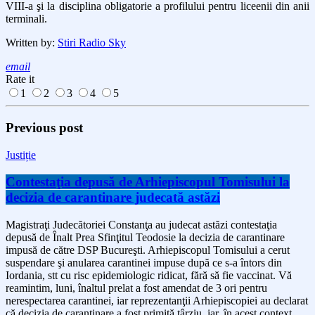
VIII-a şi la disciplina obligatorie a profilului pentru liceenii din anii
terminali.
Written by:
Stiri Radio Sky
email
Rate it
1
2
3
4
5
Previous post
Justiție
Contestaţia depusă de Arhiepiscopul Tomisului la
decizia de carantinare judecată astăzi
Magistraţi Judecătoriei Constanţa au judecat astăzi contestaţia
depusă de Înalt Prea Sfinţitul Teodosie la decizia de carantinare
impusă de către DSP Bucureşti. Arhiepiscopul Tomisului a cerut
suspendare şi anularea carantinei impuse după ce s-a întors din
Iordania, stt cu risc epidemiologic ridicat, fără să fie vaccinat. Vă
reamintim, luni, înaltul prelat a fost amendat de 3 ori pentru
nerespectarea carantinei, iar reprezentanţii Arhiepiscopiei au declarat
că decizia de carantinare a fost primită târziu, iar, în acest context,