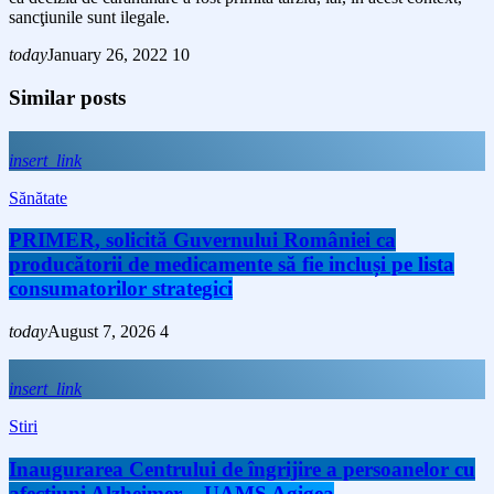
sancţiunile sunt ilegale.
today
January 26, 2022
10
Similar posts
insert_link
Sănătate
PRIMER, solicită Guvernului României ca
producătorii de medicamente să fie incluși pe lista
consumatorilor strategici
today
August 7, 2026
4
insert_link
Stiri
Inaugurarea Centrului de îngrijire a persoanelor cu
afecțiuni Alzheimer – UAMS Agigea