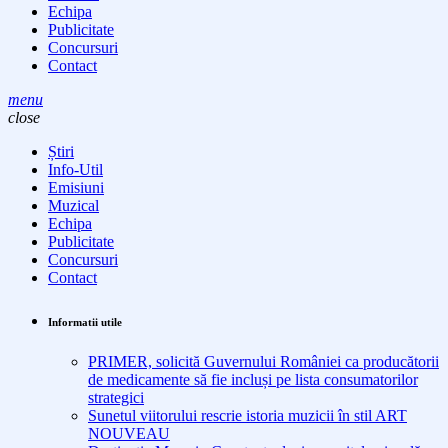
Echipa
Publicitate
Concursuri
Contact
menu
close
Știri
Info-Util
Emisiuni
Muzical
Echipa
Publicitate
Concursuri
Contact
Informatii utile
PRIMER, solicită Guvernului României ca producătorii
de medicamente să fie incluși pe lista consumatorilor
strategici
Sunetul viitorului rescrie istoria muzicii în stil ART
NOUVEAU