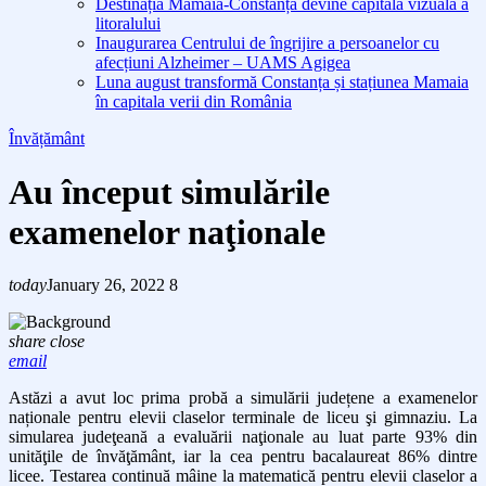
Destinația Mamaia-Constanța devine capitala vizuală a
litoralului
Inaugurarea Centrului de îngrijire a persoanelor cu
afecțiuni Alzheimer – UAMS Agigea
Luna august transformă Constanța și stațiunea Mamaia
în capitala verii din România
Învățământ
Au început simulările
examenelor naţionale
today
January 26, 2022
8
share
close
email
Astăzi a avut loc
prima probă a simulării județene a examenelor
naționale pentru elevii claselor terminale
de liceu şi gimnaziu.
La
simularea judeţeană a evaluării naţionale au luat parte 93% din
unităţile de învăţământ, iar la cea pentru bacalaureat 86% dintre
licee. Testarea continuă mâine la matematică pentru elevii claselor a