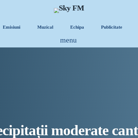
Emisiuni
Muzical
Echipa
Publicitate
menu
INFORMATII UTILE
Destinația Mamaia-Con
Inaugurarea Centrului
UAMS Agigea
SEAS 2026 aduce spec
Proiectul „Safe City”
cipitații moderate canti
SNC a lansat la apă n