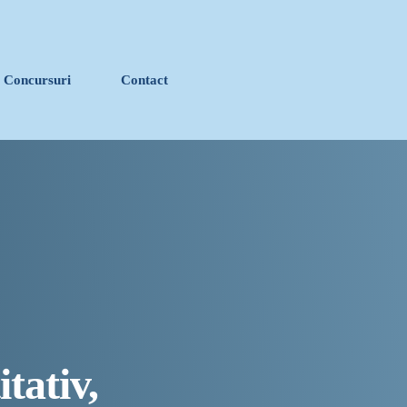
Concursuri
Contact
close
stanța devine capitala vizuală a litoralului
 de îngrijire a persoanelor cu afecțiuni Alzheimer –
tacolul în stradă
tativ,
ava „Histria Elara”