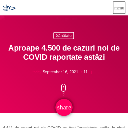
menu
close
Sănătate
Știri
Aproape 4.500 de cazuri noi de
Info-Util
COVID raportate astăzi
Emisiuni
September 16, 2021
11
today
Muzical
Echipa
Publicitate
share
email
Concursuri
4.441 de cazuri noi de COVID au fost înregistrate astăzi la nivel