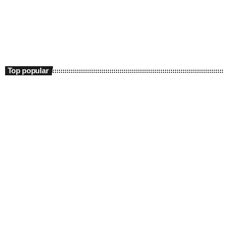
Mixofrenia Radio Show
00:00 - 04:00
Mixofrenia Radio Show
Top popular