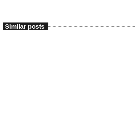
Similar posts
insert_link
Sănătate