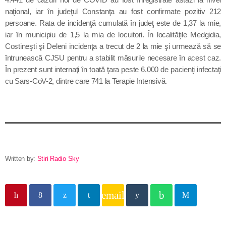
Contact
naţional, iar în judeţul Constanţa au fost confirmate pozitiv 212
persoane. Rata de incidenţă cumulată în judeţ este de 1,37 la mie,
iar în municipiu de 1,5 la mia de locuitori. În localităţile Medgidia,
Costineşti şi Deleni incidenţa a trecut de 2 la mie şi urmează să se
Informatii utile
întrunească CJSU pentru a stabilit măsurile necesare în acest caz.
În prezent sunt internaţi în toată ţara peste 6.000 de pacienţi infectaţi
PRIMER, solicită Guvernului României ca producătorii
cu Sars-CoV-2, dintre care 741 la Terapie Intensivă.
de medicamente să fie incluși pe lista consumatorilor
strategici
Sunetul viitorului rescrie istoria muzicii în stil ART
NOUVEAU
Destinația Mamaia-Constanța devine capitala vizuală a
Written by:
Stiri Radio Sky
litoralului
Inaugurarea Centrului de îngrijire a persoanelor cu
email
afecțiuni Alzheimer – UAMS Agigea
Luna august transformă Constanța și stațiunea Mamaia