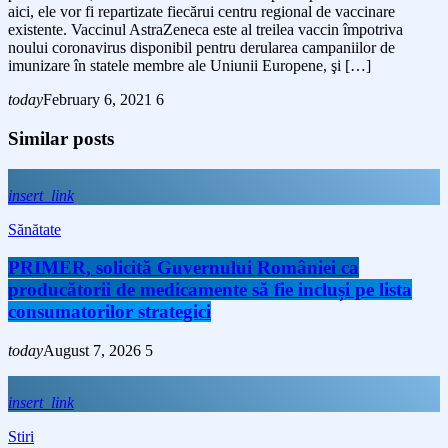
aici, ele vor fi repartizate fiecărui centru regional de vaccinare
existente. Vaccinul AstraZeneca este al treilea vaccin împotriva
noului coronavirus disponibil pentru derularea campaniilor de
imunizare în statele membre ale Uniunii Europene, şi […]
today
February 6, 2021
6
Similar posts
insert_link
Sănătate
PRIMER, solicită Guvernului României ca
producătorii de medicamente să fie incluși pe lista
consumatorilor strategici
today
August 7, 2026
5
insert_link
Stiri