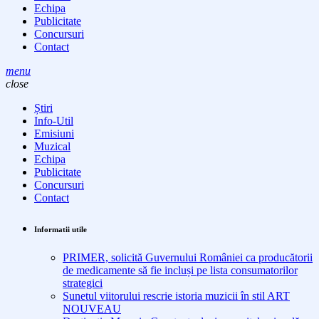
Echipa
Publicitate
Concursuri
Contact
menu
close
Știri
Info-Util
Emisiuni
Muzical
Echipa
Publicitate
Concursuri
Contact
Informatii utile
PRIMER, solicită Guvernului României ca producătorii
de medicamente să fie incluși pe lista consumatorilor
strategici
Sunetul viitorului rescrie istoria muzicii în stil ART
NOUVEAU