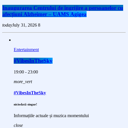
Inaugurarea Centrului de îngrijire a persoanelor cu
afecțiuni Alzheimer – UAMS Agigea
today
July 31, 2026
8
Entertainment
#VibesInTheSky
19:00 - 23:00
more_vert
#VibesInTheSky
niciodată singur!
Informațiile actuale și muzica momentului
close