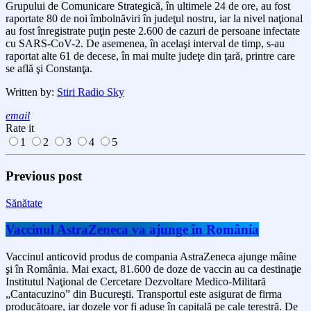
Grupului de Comunicare Strategică, în ultimele 24 de ore, au fost
raportate 80 de noi îmbolnăviri în judeţul nostru, iar la nivel naţional
au fost înregistrate puţin peste 2.600 de cazuri de persoane infectate
cu SARS-CoV-2. De asemenea, în acelaşi interval de timp, s-au
raportat alte 61 de decese, în mai multe judeţe din ţară, printre care
se află şi Constanţa.
Written by:
Stiri Radio Sky
email
Rate it
1
2
3
4
5
Previous post
Sănătate
Vaccinul AstraZeneca va ajunge în România
Vaccinul anticovid produs de compania AstraZeneca ajunge mâine
şi în România. Mai exact, 81.600 de doze de vaccin au ca destinaţie
Institutul Naţional de Cercetare Dezvoltare Medico-Militară
„Cantacuzino” din Bucureşti. Transportul este asigurat de firma
producătoare, iar dozele vor fi aduse în capitală pe cale terestră. De