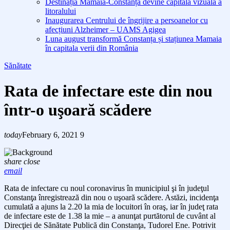
Destinația Mamaia-Constanța devine capitala vizuală a
litoralului
Inaugurarea Centrului de îngrijire a persoanelor cu
afecțiuni Alzheimer – UAMS Agigea
Luna august transformă Constanța și stațiunea Mamaia
în capitala verii din România
Sănătate
Rata de infectare este din nou
într-o uşoară scădere
today
February 6, 2021
9
share
close
email
Rata de infectare cu noul coronavirus în municipiul şi în judeţul
Constanţa înregistrează din nou o uşoară scădere. Astăzi, incidenţa
cumulată a ajuns la 2.20 la mia de locuitori în oraş, iar în judeţ rata
de infectare este de 1.38 la mie – a anunţat purtătorul de cuvânt al
Direcţiei de Sănătate Publică din Constanţa, Tudorel Ene. Potrivit