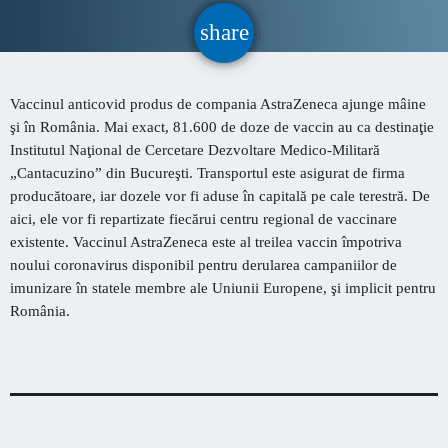
CONTACT
share
email
INFORMATII UTILE
Vaccinul anticovid produs de compania AstraZeneca ajunge mâine
şi în România. Mai exact, 81.600 de doze de vaccin au ca destinaţie
Institutul Naţional de Cercetare Dezvoltare Medico-Militară
Destinația Mamaia-Constanța devine capitala vizuală a
„Cantacuzino” din Bucureşti. Transportul este asigurat de firma
litoralului
producătoare, iar dozele vor fi aduse în capitală pe cale terestră. De
Inaugurarea Centrului de îngrijire a persoanelor cu
aici, ele vor fi repartizate fiecărui centru regional de vaccinare
afecțiuni Alzheimer – UAMS Agigea
existente. Vaccinul AstraZeneca este al treilea vaccin împotriva
noului coronavirus disponibil pentru derularea campaniilor de
SEAS 2026 aduce spectacolul în stradă
imunizare în statele membre ale Uniunii Europene, şi implicit pentru
România.
Proiectul „Safe City”
SNC a lansat la apă nava „Histria Elara”