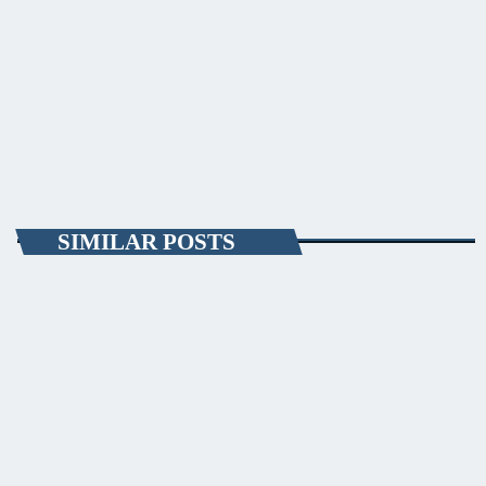
documentele necesare pentru a putea consolida, restaura și pune în
valoare Geamia Hunchiar, cel mai vechi lăcaș de cult musulman din
Constanța. Geamia Hunchiar va fi restaurată cu ajutorul Agenţiei de
Cooperare şi Coordonare Turcă. Geamia a fost construită în jurul anilor
[…]
today
FEBRUARY 5, 2021
11
SIMILAR POSTS