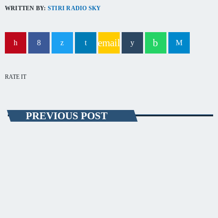
WRITTEN BY:
STIRI RADIO SKY
email
RATE IT
PREVIOUS POST
CULTURĂ
Geamia Hunchiar va fi reabilitată
Primăria Constanța a eliberat autorizația de construire pentru
consolidare, restaurare și punere în valoare a Geamiei Hunchiar. Cu
această ocazie, anexa sa, o clădire administrativă, va fi transformată în
sală de mese. Muftiatul Cultului Musulman are acum toate