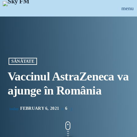
menu
close
ȘTIRI
INFO-UTIL
SĂNĂTATE
EMISIUNI
Vaccinul AstraZeneca va
MUZICAL
ajunge în România
ECHIPA
FEBRUARY 6, 2021
6
today
PUBLICITATE
CONCURSURI