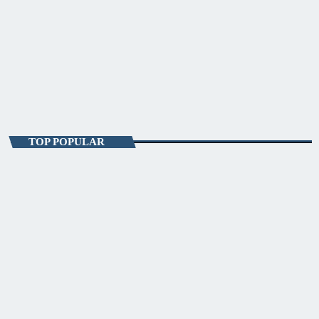
ENTERTAINMENT
Poveştile Oraşului Meu
12:00 - 13:00
Poveştile Oraşului Meu
TOP POPULAR