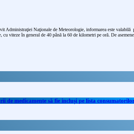
it Administraţiei Naţionale de Meteorologie, informarea este valabilă pâ
e, cu viteze în general de 40 până la 60 de kilometri pe oră. De asemenea
de medicamente să fie incluși pe lista consumatorilor 