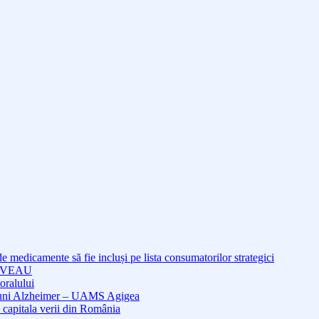
medicamente să fie incluși pe lista consumatorilor strategici
NOUVEAU
oralului
cțiuni Alzheimer – UAMS Agigea
 capitala verii din România