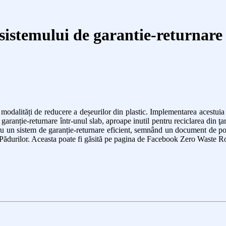
sistemului de garantie-returnare
e modalități de reducere a deșeurilor din plastic. Implementarea acestu
ranție-returnare într-unul slab, aproape inutil pentru reciclarea din ţa
ru un sistem de garanție-returnare eficient, semnând un document de poz
şi Pădurilor. Aceasta poate fi găsită pe pagina de Facebook Zero Waste 