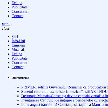
Echipa
Publicitate
Concursuri
Contact
menu
close
Știri
Info-Util
Emisiuni
Muzical
Echipa
Publicitate
Concursuri
Contact
Informatii utile
PRIMER, solicită Guvernului României ca producătorii de 
Sunetul viitorului rescrie istoria muzicii în stil ART 
Destinația Mamaia-Constanța devine capitala vizuală a lit
Inaugurarea Centrului de îngrijire a persoanelor cu afe
Luna august transformă Constanța și stațiunea Mamaia în