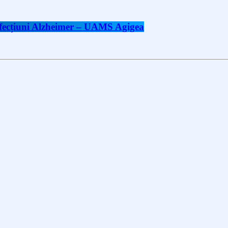
 afecțiuni Alzheimer – UAMS Agigea