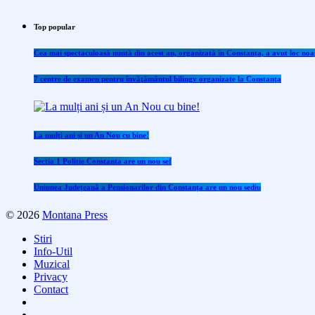
Top popular
Cea mai spectaculoasă nuntă din acest an, organizată în Constanța, a avut loc noap
7 centre de examen pentru învăţământul bilingv organizate la Constanţa
La mulți ani și un An Nou cu bine!
Sectia 1 Politie Constanta are un nou sef
Uniunea Județeană a Pensionarilor din Constanța are un nou sediu
© 2026
Montana Press
Stiri
Info-Util
Muzical
Privacy
Contact