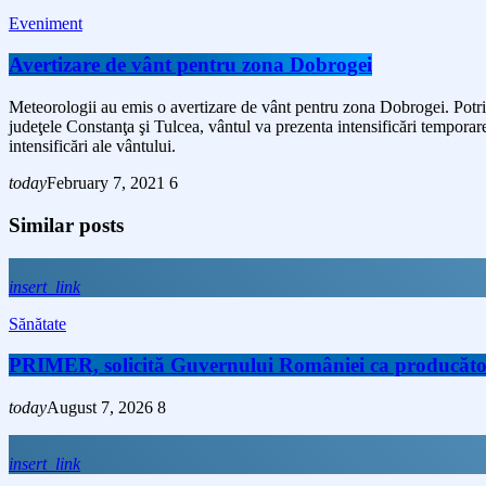
Eveniment
Avertizare de vânt pentru zona Dobrogei
Meteorologii au emis o avertizare de vânt pentru zona Dobrogei. Potriv
judeţele Constanţa şi Tulcea, vântul va prezenta intensificări temporar
intensificări ale vântului.
today
February 7, 2021
6
Similar posts
insert_link
Sănătate
PRIMER, solicită Guvernului României ca producătorii 
today
August 7, 2026
8
insert_link