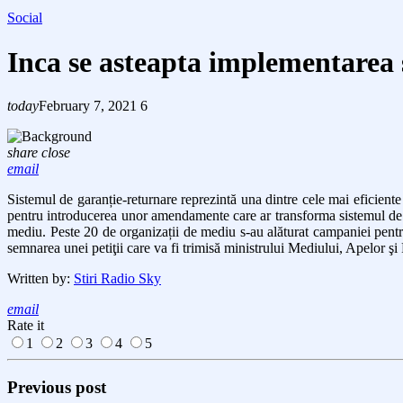
Social
Inca se asteapta implementarea 
today
February 7, 2021
6
share
close
email
Sistemul de garanție-returnare reprezintă una dintre cele mai eficient
pentru introducerea unor amendamente care ar transforma sistemul de ga
mediu. Peste 20 de organizații de mediu s-au alăturat campaniei pent
semnarea unei petiţii care va fi trimisă ministrului Mediului, Apelor 
Written by:
Stiri Radio Sky
email
Rate it
1
2
3
4
5
Previous post