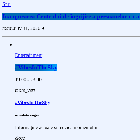
Stiri
Inaugurarea Centrului de îngrijire a persoanelor cu
today
July 31, 2026
9
Entertainment
#VibesInTheSky
19:00 - 23:00
more_vert
#VibesInTheSky
niciodată singur!
Informațiile actuale și muzica momentului
close