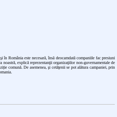
ia şi în România este necesară, însă deocamdată companiile fac presiuni
ra noastră, explică reprezentanţii organizaţiilor non-guvernamentale de
iție comună. De asemenea, şi cetăţenii se pot alătura campaniei, prin
Romania.