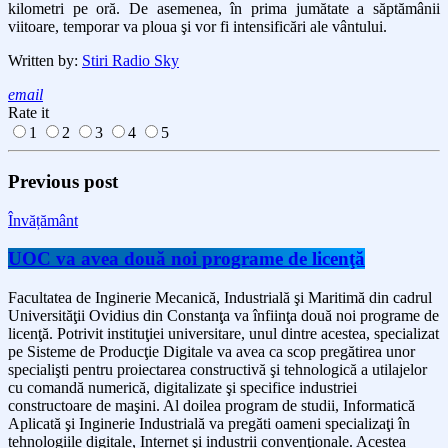
kilometri pe oră. De asemenea, în prima jumătate a săptămânii
viitoare, temporar va ploua şi vor fi intensificări ale vântului.
Written by:
Stiri Radio Sky
email
Rate it
1
2
3
4
5
Previous post
Învățământ
UOC va avea două noi programe de licenţă
Facultatea de Inginerie Mecanică, Industrială şi Maritimă din cadrul
Universităţii Ovidius din Constanţa va înfiinţa două noi programe de
licenţă. Potrivit instituţiei universitare, unul dintre acestea, specializat
pe Sisteme de Producţie Digitale va avea ca scop pregătirea unor
specialişti pentru proiectarea constructivă şi tehnologică a utilajelor
cu comandă numerică, digitalizate şi specifice industriei
constructoare de maşini. Al doilea program de studii, Informatică
Aplicată şi Inginerie Industrială va pregăti oameni specializaţi în
tehnologiile digitale, Internet şi industrii convenţionale. Acestea