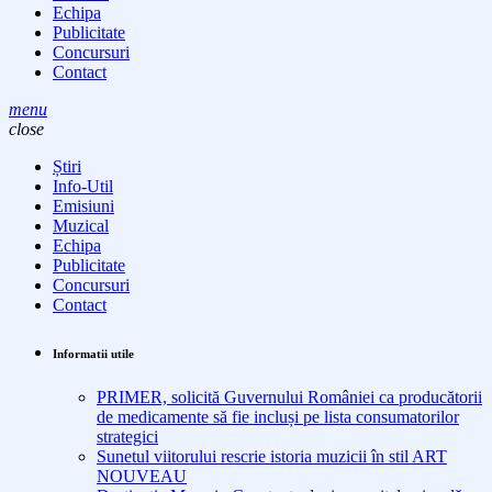
Echipa
Publicitate
Concursuri
Contact
menu
close
Știri
Info-Util
Emisiuni
Muzical
Echipa
Publicitate
Concursuri
Contact
Informatii utile
PRIMER, solicită Guvernului României ca producătorii
de medicamente să fie incluși pe lista consumatorilor
strategici
Sunetul viitorului rescrie istoria muzicii în stil ART
NOUVEAU