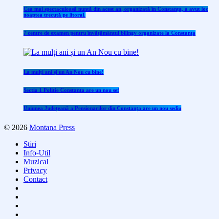
Cea mai spectaculoasă nuntă din acest an, organizată în Constanța, a avut loc
noaptea trecută pe litoral.
7 centre de examen pentru învăţământul bilingv organizate la Constanţa
La mulți ani și un An Nou cu bine!
Sectia 1 Politie Constanta are un nou sef
Uniunea Județeană a Pensionarilor din Constanța are un nou sediu
© 2026
Montana Press
Stiri
Info-Util
Muzical
Privacy
Contact