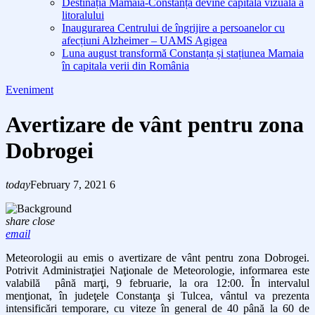
Destinația Mamaia-Constanța devine capitala vizuală a
litoralului
Inaugurarea Centrului de îngrijire a persoanelor cu
afecțiuni Alzheimer – UAMS Agigea
Luna august transformă Constanța și stațiunea Mamaia
în capitala verii din România
Eveniment
Avertizare de vânt pentru zona
Dobrogei
today
February 7, 2021
6
share
close
email
Meteorologii au emis o avertizare de vânt pentru zona Dobrogei.
Potrivit Administraţiei Naţionale de Meteorologie, informarea este
valabilă până marţi, 9 februarie, la ora 12:00. În intervalul
menţionat, în judeţele Constanţa şi Tulcea, vântul va prezenta
intensificări temporare, cu viteze în general de 40 până la 60 de