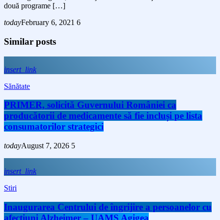
două programe […]
today
February 6, 2021
6
Similar posts
insert_link
Sănătate
PRIMER, solicită Guvernului României ca
producătorii de medicamente să fie incluși pe lista
consumatorilor strategici
today
August 7, 2026
5
insert_link
Stiri
Inaugurarea Centrului de îngrijire a persoanelor cu
afecțiuni Alzheimer – UAMS Agigea