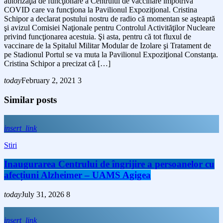
autorizaţia de funcţionare a Centrului de vaccinare împotriva
COVID care va funcţiona la Pavilionul Expoziţional. Cristina
Schipor a declarat postului nostru de radio că momentan se aşteaptă
şi avizul Comisiei Naţionale pentru Controlul Activităţilor Nucleare
privind funcţionarea acestuia. Şi asta, pentru că tot fluxul de
vaccinare de la Spitalul Militar Modular de Izolare şi Tratament de
pe Stadionul Portul se va muta la Pavilionul Expoziţional Constanţa.
Cristina Schipor a precizat că […]
today
February 2, 2021
3
Similar posts
insert_link
Stiri
Inaugurarea Centrului de îngrijire a persoanelor cu
afecțiuni Alzheimer – UAMS Agigea
today
July 31, 2026
8
insert_link