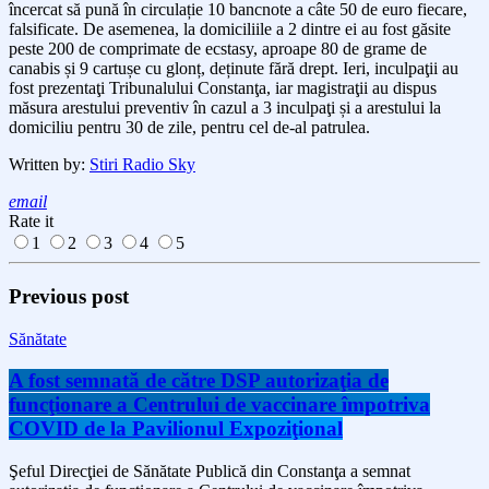
încercat să pună în circulație 10 bancnote a câte 50
de
euro fiecare,
falsificate. De asemenea, la domiciliile a
2
dintre
ei
au fost găsite
peste 200 de
comprimate
de
ecstasy,
aproape 80 de
grame
de
canabis și
9
cartușe cu glonț, deținute fără drept.
Ieri, inculpaţii au
fost prezentaţi Tribunalului Constanţa, iar magistraţii au dispus
măsura arestului
preventiv în cazul a 3 inculpaţi și a arestului la
domiciliu pentru 30 de zile, pentru cel de-al patrulea.
Written by:
Stiri Radio Sky
email
Rate it
1
2
3
4
5
Previous post
Sănătate
A fost semnată de către DSP autorizaţia de
funcţionare a Centrului de vaccinare împotriva
COVID de la Pavilionul Expoziţional
Şeful Direcţiei de Sănătate Publică din Constanţa a semnat