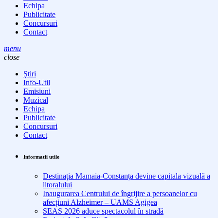
Echipa
Publicitate
Concursuri
Contact
menu
close
Știri
Info-Util
Emisiuni
Muzical
Echipa
Publicitate
Concursuri
Contact
Informatii utile
Destinația Mamaia-Constanța devine capitala vizuală a
litoralului
Inaugurarea Centrului de îngrijire a persoanelor cu
afecțiuni Alzheimer – UAMS Agigea
SEAS 2026 aduce spectacolul în stradă