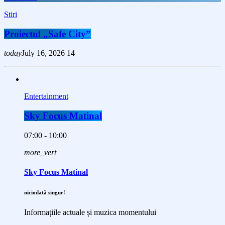
Stiri
Proiectul „Safe City”
today
July 16, 2026
14
Entertainment
Sky Focus Matinal
07:00 - 10:00
more_vert
Sky Focus Matinal
niciodată singur!
Informațiile actuale și muzica momentului