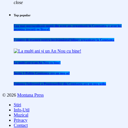
close
Top popular
Cea mai spectaculoasă nuntă din acest an, organizată în Constanța, a avut loc
noaptea trecută pe litoral.
7 centre de examen pentru învăţământul bilingv organizate la Constanţa
La mulți ani și un An Nou cu bine!
Sectia 1 Politie Constanta are un nou sef
Uniunea Județeană a Pensionarilor din Constanța are un nou sediu
© 2026
Montana Press
Stiri
Info-Util
Muzical
Privacy
Contact