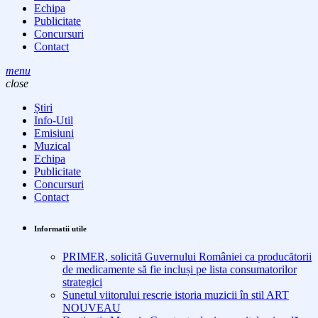
Echipa
Publicitate
Concursuri
Contact
menu
close
Știri
Info-Util
Emisiuni
Muzical
Echipa
Publicitate
Concursuri
Contact
Informatii utile
PRIMER, solicită Guvernului României ca producătorii
de medicamente să fie incluși pe lista consumatorilor
strategici
Sunetul viitorului rescrie istoria muzicii în stil ART
NOUVEAU