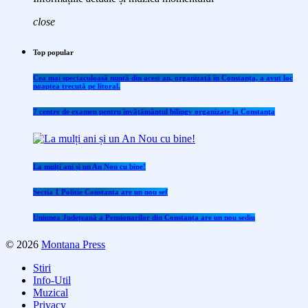
close
Top popular
Cea mai spectaculoasă nuntă din acest an, organizată în Constanța, a avut loc
noaptea trecută pe litoral.
7 centre de examen pentru învăţământul bilingv organizate la Constanţa
La mulți ani și un An Nou cu bine!
Sectia 1 Politie Constanta are un nou sef
Uniunea Județeană a Pensionarilor din Constanța are un nou sediu
© 2026
Montana Press
Stiri
Info-Util
Muzical
Privacy