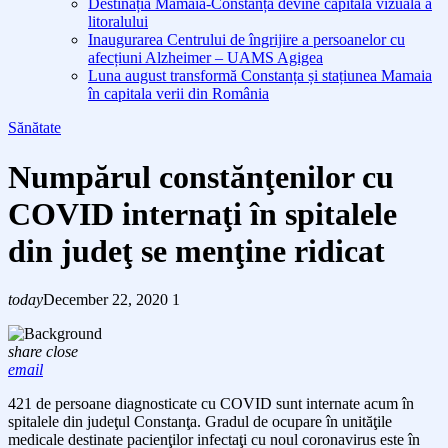
Destinația Mamaia-Constanța devine capitala vizuală a
litoralului
Inaugurarea Centrului de îngrijire a persoanelor cu
afecțiuni Alzheimer – UAMS Agigea
Luna august transformă Constanța și stațiunea Mamaia
în capitala verii din România
Sănătate
Numpărul constănţenilor cu
COVID internaţi în spitalele
din judeţ se menţine ridicat
today
December 22, 2020
1
share
close
email
4
21
de persoane diagnosticate cu COVID sunt internate acum în
spitalele din judeţul Constanţa. Gradul de ocupare în unităţile
medicale destinate pacienţilor infectaţi cu noul coronavirus este în