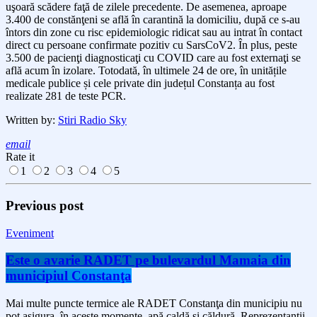
uşoară scădere faţă de zilele precedente. De asemenea,
aproape
3.400
de constănţeni se află în carantină la domiciliu, după ce s-au
întors din zone cu risc epidemiologic ridicat sau au intrat în contact
direct cu persoane confirmate pozitiv cu SarsCoV2. În plus,
peste
3.500
de pacienţi diagnosticaţi cu COVID care au fost externaţi se
află acum în izolare. Totodată, în ultimele 24 de ore,
în un
itățile
medicale publice și cele private din județul Constanța au fost
realizate 281 de teste PCR.
Written by:
Stiri Radio Sky
email
Rate it
1
2
3
4
5
Previous post
Eveniment
Este o avarie RADET pe bulevardul Mamaia din
municipiul Constanţa
Mai multe puncte termice ale RADET Constanţa din municipiu nu
pot asigura, în aceste momente, apă caldă şi căldură. Reprezentanţii