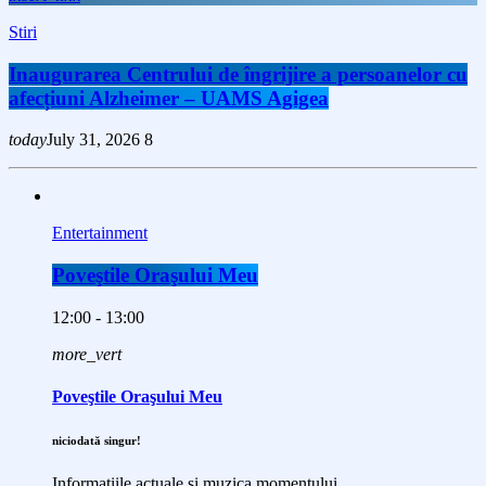
Stiri
Inaugurarea Centrului de îngrijire a persoanelor cu
afecțiuni Alzheimer – UAMS Agigea
today
July 31, 2026
8
Entertainment
Poveştile Oraşului Meu
12:00 - 13:00
more_vert
Poveştile Oraşului Meu
niciodată singur!
Informațiile actuale și muzica momentului