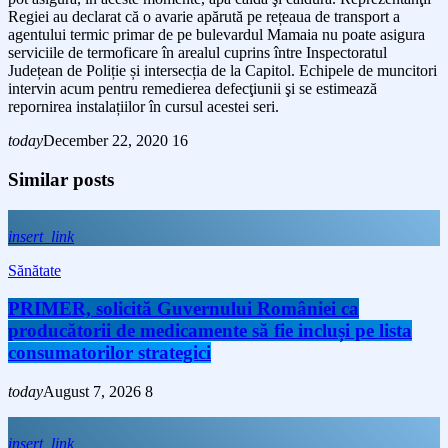
Regiei au declarat că o avarie apărută pe rețeaua de transport a
agentului termic primar de pe bulevardul Mamaia nu poate asigura
serviciile de termoficare în arealul cuprins între Inspectoratul
Județean de Poliție și intersecția de la Capitol. Echipele de muncitori
intervin acum pentru remedierea defecţiunii şi se estimează
repornirea instalațiilor în cursul acestei seri.
today
December 22, 2020
16
Similar posts
insert_link
Sănătate
PRIMER, solicită Guvernului României ca
producătorii de medicamente să fie incluși pe lista
consumatorilor strategici
today
August 7, 2026
8
insert_link