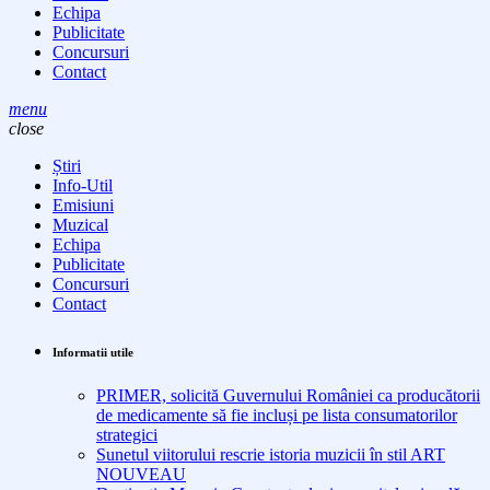
Echipa
Publicitate
Concursuri
Contact
menu
close
Știri
Info-Util
Emisiuni
Muzical
Echipa
Publicitate
Concursuri
Contact
Informatii utile
PRIMER, solicită Guvernului României ca producătorii
de medicamente să fie incluși pe lista consumatorilor
strategici
Sunetul viitorului rescrie istoria muzicii în stil ART
NOUVEAU