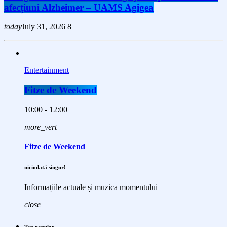
afecțiuni Alzheimer – UAMS Agigea
today
July 31, 2026
8
Entertainment
Fitze de Weekend
10:00 - 12:00
more_vert
Fitze de Weekend
niciodată singur!
Informațiile actuale și muzica momentului
close