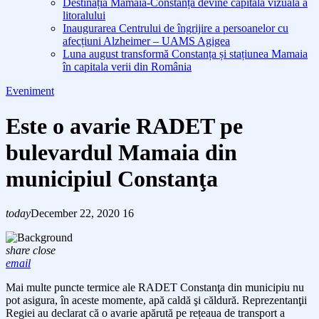
Destinația Mamaia-Constanța devine capitala vizuală a
litoralului
Inaugurarea Centrului de îngrijire a persoanelor cu
afecțiuni Alzheimer – UAMS Agigea
Luna august transformă Constanța și stațiunea Mamaia
în capitala verii din România
Eveniment
Este o avarie RADET pe
bulevardul Mamaia din
municipiul Constanţa
today
December 22, 2020
16
share
close
email
Mai multe puncte termice ale RADET Constanţa din municipiu nu
pot asigura, în aceste momente, apă caldă şi căldură. Reprezentanţii
Regiei au declarat că o avarie apărută pe rețeaua de transport a