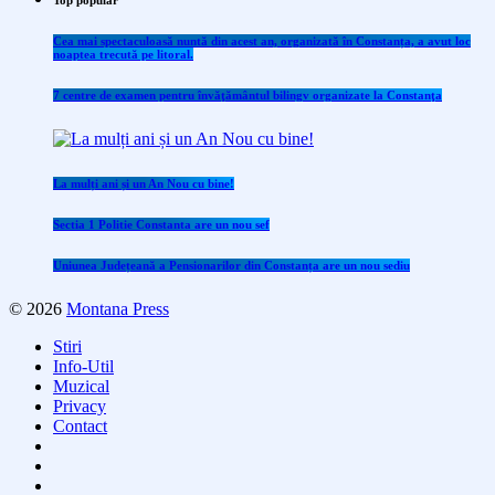
Top popular
Cea mai spectaculoasă nuntă din acest an, organizată în Constanța, a avut loc
noaptea trecută pe litoral.
7 centre de examen pentru învăţământul bilingv organizate la Constanţa
La mulți ani și un An Nou cu bine!
Sectia 1 Politie Constanta are un nou sef
Uniunea Județeană a Pensionarilor din Constanța are un nou sediu
© 2026
Montana Press
Stiri
Info-Util
Muzical
Privacy
Contact