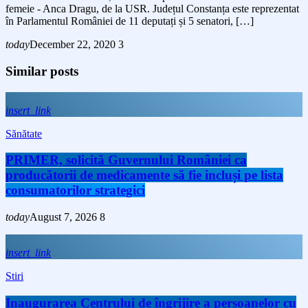
femeie - Anca Dragu, de la USR. Județul Constanța este reprezentat
în Parlamentul României de 11 deputați și 5 senatori, […]
today
December 22, 2020
3
Similar posts
insert_link
Sănătate
PRIMER, solicită Guvernului României ca
producătorii de medicamente să fie incluși pe lista
consumatorilor strategici
today
August 7, 2026
8
insert_link
Stiri
Inaugurarea Centrului de îngrijire a persoanelor cu