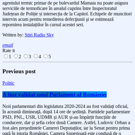
agentului termic primar de pe bulevardul Mamaia nu poate asigura
serviciile de termoficare în arealul cuprins între Inspectoratul
Județean de Poliție și intersecția de la Capitol. Echipele de muncitori
intervin acum pentru remedierea defecţiunii şi se estimează
repornirea instalațiilor în cursul acestei seri.
Written by:
Stiri Radio Sky
email
Rate it
1
2
3
4
5
Previous post
Politic
A fost validat noul Parlament al României
Noii parlamentari din legislatura 2020-2024 au fost validați oficial,
în această dimineaţă, după 14 ore de ședință. Partidele parlamentare
PSD, PNL, USR, UDMR și AUR și-au împărțit funcțiile de
conducere, dar și șefia celor două Camere. Astfel, Ludovic Orban a
fost ales președintele Camerei Deputaților, iar la Senat pentru prima
oară în istoria României, Camera Superioară este condusă de o