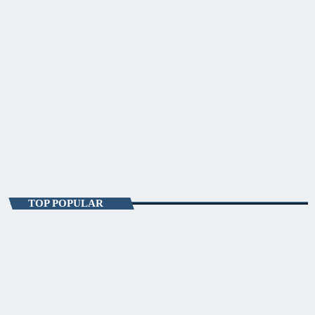
ENTERTAINMENT
Sky Focus Matinal
07:00 - 10:00
Sky Focus Matinal
TOP POPULAR