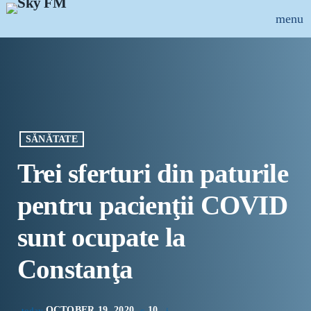
menu
close
ȘTIRI
INFO-UTIL
SĂNĂTATE
EMISIUNI
Trei sferturi din paturile
MUZICAL
pentru pacienţii COVID
ECHIPA
sunt ocupate la
PUBLICITATE
Constanţa
CONCURSURI
OCTOBER 19, 2020
10
today