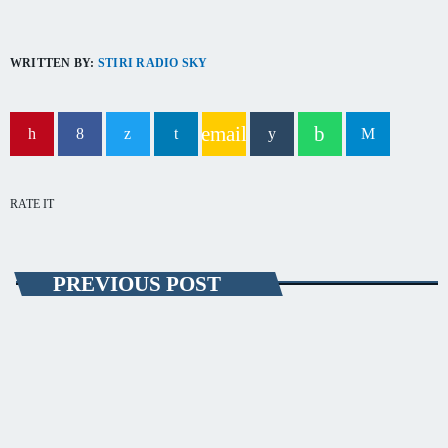
capitala verii din România
WRITTEN BY:
STIRI RADIO SKY
email
RATE IT
PREVIOUS POST
EVENIMENT
Explozie a unei butelii la o casă din Tuzla
O butelie a explodat aseară într-o gospodărie din Tuzla. Deflagraţia,
care nu a fost urmată de incendiu, s-a produs într-o anexă de vară.