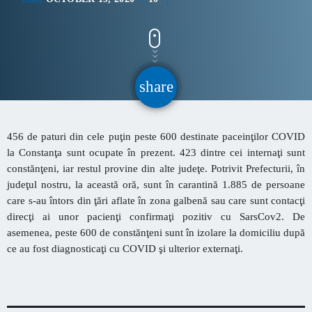
CONTACT
INFORMATII UTILE
share
email
PRIMER, solicită Guvernului României ca producătorii
de medicamente să fie incluși pe lista consumatorilor
456 de paturi din cele puţin peste 600 destinate paceinţilor COVID
strategici
la Constanţa sunt ocupate în prezent. 423 dintre cei internaţi sunt
Sunetul viitorului rescrie istoria muzicii în stil ART
constănţeni, iar restul provine din alte judeţe. Potrivit Prefecturii, în
NOUVEAU
judeţul nostru, la această oră, sunt în carantină 1.885 de persoane
care s-au întors din ţări aflate în zona galbenă sau care sunt contacţi
Destinația Mamaia-Constanța devine capitala vizuală a
direcţi ai unor pacienţi confirmaţi pozitiv cu SarsCov2. De
litoralului
asemenea, peste 600 de constănţeni sunt în izolare la domiciliu după
ce au fost diagnosticaţi cu COVID şi ulterior externaţi.
Inaugurarea Centrului de îngrijire a persoanelor cu
afecțiuni Alzheimer – UAMS Agigea
Luna august transformă Constanța și stațiunea Mamaia în