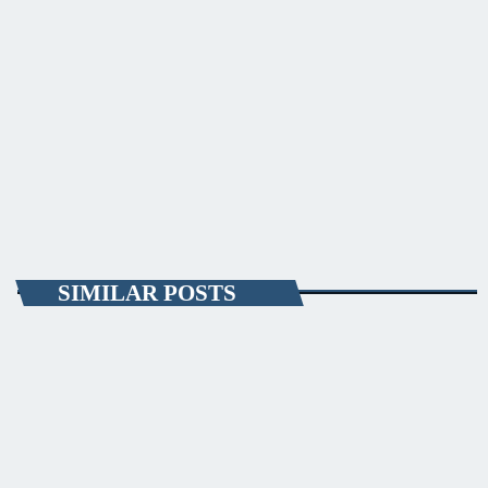
Potrivit reprezentanţilor ISU Dobrogea, la faţa locului au ajus 2
autosprciale de stingere şi un echipaj de prim ajutor. Proprietara casei a
suferit arsuri pe braţe, a fost preluată de ambulanţă şi transportată la
spital. De asemenea, în urma exploziei, un perete al imobilului s-a
prăbuşit.
today
OCTOBER 19, 2020
2
SIMILAR POSTS