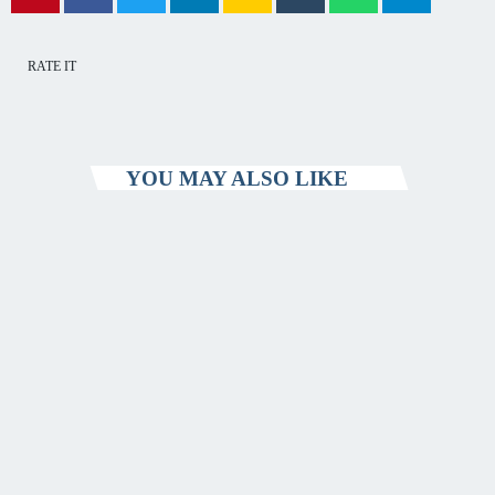
capitala verii din România
RATE IT
YOU MAY ALSO LIKE
ENTERTAINMENT
#NightTimeIsTheRightTime