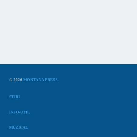
ENTERTAINMENT
Diynamic Radio Show
Diynamic Radio Show
© 2026
MONTANA PRESS
STIRI
INFO-UTIL
MUZICAL