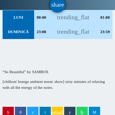
share
email
CONTACT
trending_flat
LUNI
00:00
01:00
INFORMATII UTILE
trending_flat
DUMINICĂ
23:00
23:59
PRIMER, solicită Guvernului României ca producătorii
de medicamente să fie incluși pe lista consumatorilor
strategici
Sunetul viitorului rescrie istoria muzicii în stil ART
NOUVEAU
“So Beautiful” by SAMBOX
Destinația Mamaia-Constanța devine capitala vizuală a
[chillout/ lounge ambient music show] sixty minutes of relaxing
litoralului
with all the energy of the notes.
Inaugurarea Centrului de îngrijire a persoanelor cu
afecțiuni Alzheimer – UAMS Agigea
email
Luna august transformă Constanța și stațiunea Mamaia în