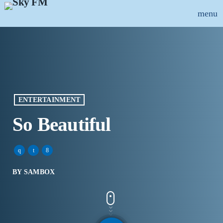
menu
close
ȘTIRI
INFO-UTIL
ENTERTAINMENT
EMISIUNI
So Beautiful
MUZICAL
ECHIPA
BY SAMBOX
PUBLICITATE
CONCURSURI