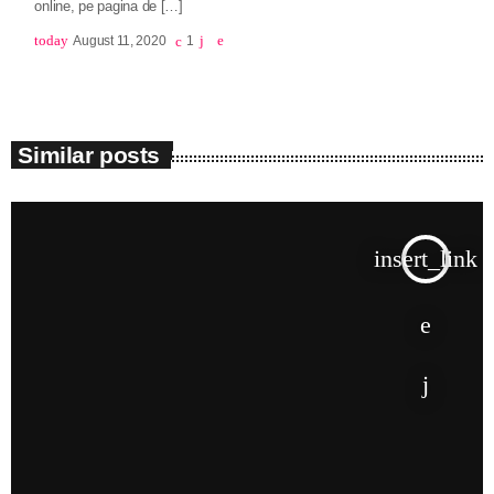
online, pe pagina de […]
today
August 11, 2020
1
Similar posts
insert_link