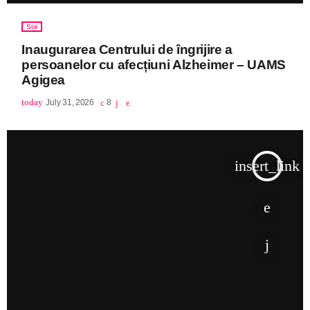
Stiri
Inaugurarea Centrului de îngrijire a
persoanelor cu afecțiuni Alzheimer – UAMS
Agigea
today
July 31, 2026
8
insert_link