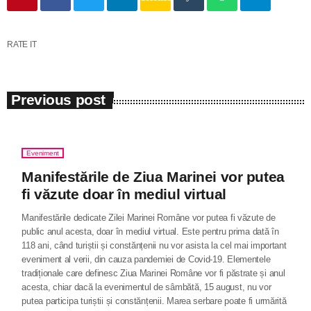
RATE IT
Previous post
Eveniment
Manifestările de Ziua Marinei vor putea
fi văzute doar în mediul virtual
Manifestările dedicate Zilei Marinei Române vor putea fi văzute de
public anul acesta, doar în mediul virtual. Este pentru prima dată în
118 ani, când turiștii și constănțenii nu vor asista la cel mai important
eveniment al verii, din cauza pandemiei de Covid-19. Elementele
tradiționale care definesc Ziua Marinei Române vor fi păstrate și anul
acesta, chiar dacă la evenimentul de sâmbătă, 15 august, nu vor
putea participa turiștii și constănțenii. Marea serbare poate fi urmărită