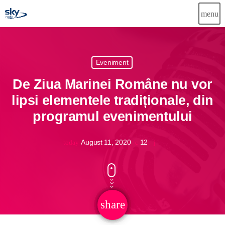
menu
close
Eveniment
Știri
De Ziua Marinei Române nu vor
Info-Util
lipsi elementele tradiționale, din
programul evenimentului
Emisiuni
Muzical
August 11, 2020
12
today
Echipa
Publicitate
share
email
Concursuri