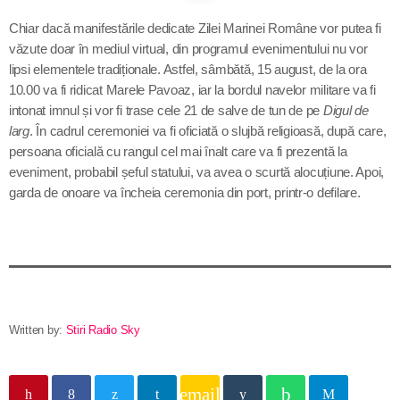
Contact
Chiar dacă manifestările dedicate Zilei Marinei Române vor putea fi
văzute doar în mediul virtual, din programul evenimentului nu vor
lipsi elementele tradiționale. Astfel, sâmbătă, 15 august, de la ora
10.00 va fi ridicat Marele Pavoaz, iar la bordul navelor militare va fi
Informatii utile
intonat imnul și vor fi trase cele 21 de salve de tun de pe
Digul de
larg
. În cadrul ceremoniei va fi oficiată o slujbă religioasă, după care,
Destinația Mamaia-Constanța devine capitala vizuală a
persoana oficială cu rangul cel mai înalt care va fi prezentă la
litoralului
eveniment, probabil șeful statului, va avea o scurtă alocuțiune. Apoi,
garda de onoare va încheia ceremonia din port, printr-o defilare.
Inaugurarea Centrului de îngrijire a persoanelor cu
afecțiuni Alzheimer – UAMS Agigea
SEAS 2026 aduce spectacolul în stradă
Proiectul „Safe City”
Written by:
Stiri Radio Sky
SNC a lansat la apă nava „Histria Elara”
email