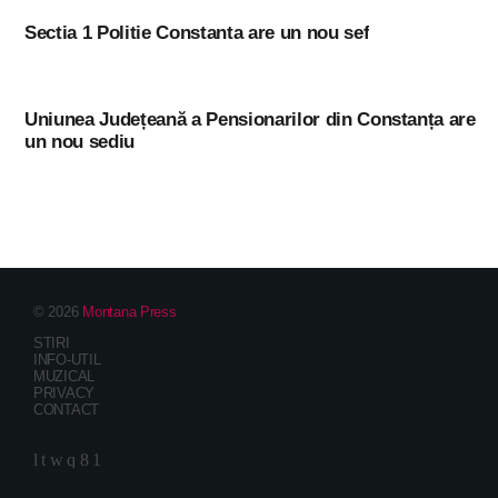
Sectia 1 Politie Constanta are un nou sef
Uniunea Județeană a Pensionarilor din Constanța are
un nou sediu
© 2026
Montana Press
STIRI
INFO-UTIL
MUZICAL
PRIVACY
CONTACT