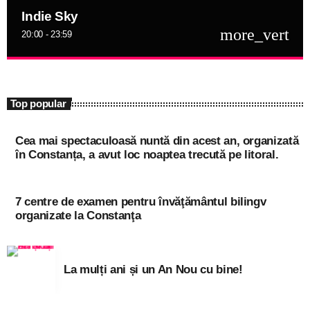
Indie Sky
more_vert
20:00 - 23:59
close
Indie Sky
niciodată singur!
Top popular
Informațiile actuale și muzica momentului
Cea mai spectaculoasă nuntă din acest an, organizată
în Constanța, a avut loc noaptea trecută pe litoral.
7 centre de examen pentru învăţământul bilingv
organizate la Constanţa
La mulți ani și un An Nou cu bine!