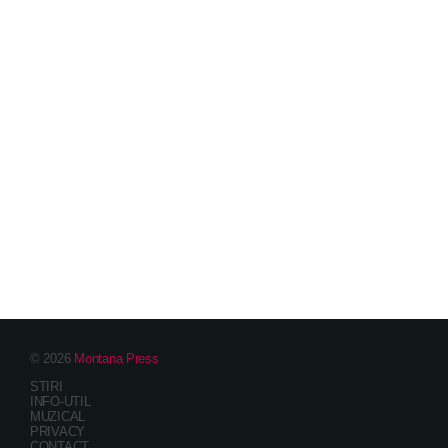
© 2026
Montana Press
STIRI
INFO-UTIL
MUZICAL
PRIVACY
CONTACT