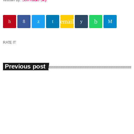
email
RATE IT
Previous post
Administrație
La această oră are loc şedinţa
Comitetului Județean pentru Situații de
Urgență
Comitetul Județean pentru Situații de Urgență se desfăşoară, în
aceste momente, la sediul Prefecturii Constanţa. În cadrul întrunirii,