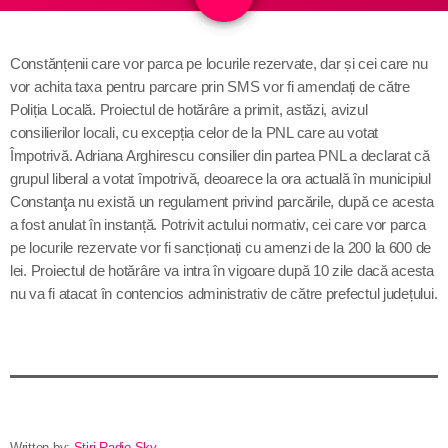
Contact
Constănțenii care vor parca pe locurile rezervate, dar și cei care nu
vor achita taxa pentru parcare prin SMS vor fi amendați de către
Informatii utile
Poliția Locală. Proiectul de hotărâre a primit, astăzi, avizul
consilierilor locali, cu excepția celor de la PNL care au votat
Destinația Mamaia-Constanța devine capitala vizuală a
Împotrivă. Adriana Arghirescu consilier din partea PNL a declarat că
litoralului
grupul liberal a votat împotrivă, deoarece la ora actuală în municipiul
Constanţa nu există un regulament privind parcările, după ce acesta
Inaugurarea Centrului de îngrijire a persoanelor cu
a fost anulat în instanță. Potrivit actului normativ, cei care vor parca
afecțiuni Alzheimer – UAMS Agigea
pe locurile rezervate vor fi sancționați cu amenzi de la 200 la 600 de
lei. Proiectul de hotărâre va intra în vigoare după 10 zile dacă acesta
SEAS 2026 aduce spectacolul în stradă
nu va fi atacat în contencios administrativ de către prefectul județului.
Proiectul „Safe City”
SNC a lansat la apă nava „Histria Elara”
Written by:
Stiri Radio Sky