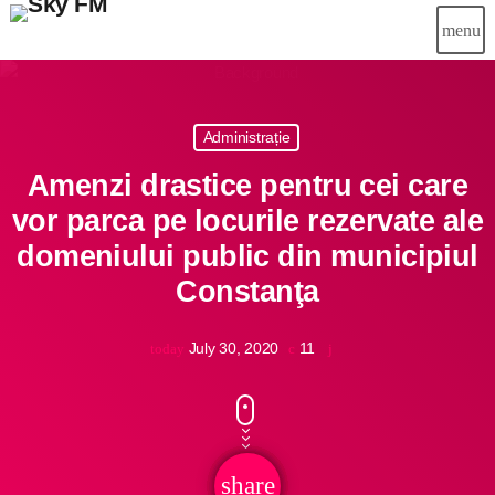
menu
close
Administrație
Știri
Amenzi drastice pentru cei care
Info-Util
vor parca pe locurile rezervate ale
domeniului public din municipiul
Emisiuni
Constanţa
Muzical
July 30, 2020
11
today
Echipa
Publicitate
Concursuri
share
email