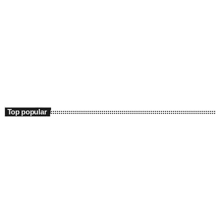
Entertainment
180 în FM
14:00 - 17:00
180 în FM
Top popular