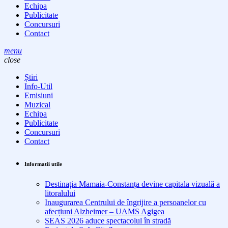
Echipa
Publicitate
Concursuri
Contact
menu
close
Știri
Info-Util
Emisiuni
Muzical
Echipa
Publicitate
Concursuri
Contact
Informatii utile
Destinația Mamaia-Constanța devine capitala vizuală a
litoralului
Inaugurarea Centrului de îngrijire a persoanelor cu
afecțiuni Alzheimer – UAMS Agigea
SEAS 2026 aduce spectacolul în stradă