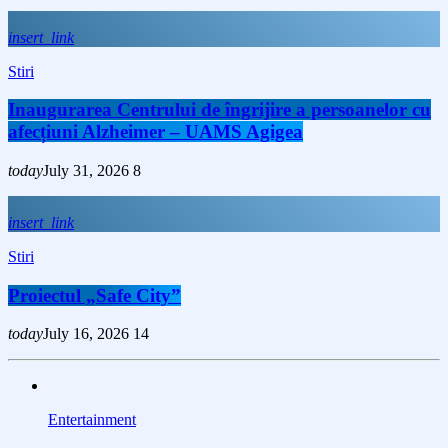
insert_link
Stiri
Inaugurarea Centrului de îngrijire a persoanelor cu
afecțiuni Alzheimer – UAMS Agigea
today
July 31, 2026
8
insert_link
Stiri
Proiectul „Safe City”
today
July 16, 2026
14
Entertainment