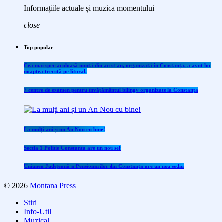
Informațiile actuale și muzica momentului
close
Top popular
Cea mai spectaculoasă nuntă din acest an, organizată în Constanța, a avut loc
noaptea trecută pe litoral.
7 centre de examen pentru învăţământul bilingv organizate la Constanţa
La mulți ani și un An Nou cu bine!
Sectia 1 Politie Constanta are un nou sef
Uniunea Județeană a Pensionarilor din Constanța are un nou sediu
© 2026
Montana Press
Stiri
Info-Util
Muzical