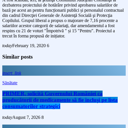
dezbaterea proiectului de hotărâre privind aprobarea salariilor de
bază pe acest an pentru funcționarii publici și personalul contractual
din cadrul Direcţiei Generale de Asistenţă Socială şi Protecţia
Copilului. Grupul liberal a propus o majorare de 7,16 procente a
salariilor acestor categorii de salariaţi, dar amendamentul a fost
respins cu 21 de voturi "Împotrivă " și 15 "Pentru". Proiectul a
trecut în forma propusă de inițiator.
today
February 19, 2020
6
Similar posts
insert_link
Sănătate
PRIMER, solicită Guvernului României ca
producătorii de medicamente să fie incluși pe lista
consumatorilor strategici
today
August 7, 2026
8