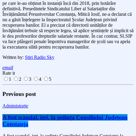
pe care le-au obținut în instanță încă din 2018, prin hotărâre
definitivă.
Președintele Sindicatului Liber al Salariaților din
Învățământul Preuniversitar Constanța, Mitică Iosif, ne-a declarat că
nu a găsit înțelegere la Inspectoratul Școlar Județean privind
recuperarea banilor. El a precizat că directorii unităților de
învăţământ trebuie să respecte legea, să aplice sentințele și implicit să
le dea profesorilor drepturile salariale restante. În caz contrar, SLSIP
va face plângeri penale împotriva managerilor de școli sau va apela
la executarea silită pentru recuperarea banilor.
Written by:
Stiri Radio Sky
email
Rate it
1
2
3
4
5
Previous post
Administrație
A fost scandal, ieri, la şedinţa Consiliului Judeţean
Constanţa
A fost scandal, ieri, la şedinţa Consiliului Judeţean Constanţa la