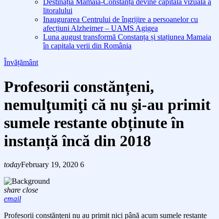
Destinația Mamaia-Constanța devine capitala vizuală a
litoralului
Inaugurarea Centrului de îngrijire a persoanelor cu
afecțiuni Alzheimer – UAMS Agigea
Luna august transformă Constanța și stațiunea Mamaia
în capitala verii din România
Învățământ
Profesorii constănțeni,
nemulţumiţi că nu şi-au primit
sumele restante obținute în
instanță încă din 2018
today
February 19, 2020
6
share
close
email
Profesorii constănțeni nu au primit
nici p
ână acum sumele restante