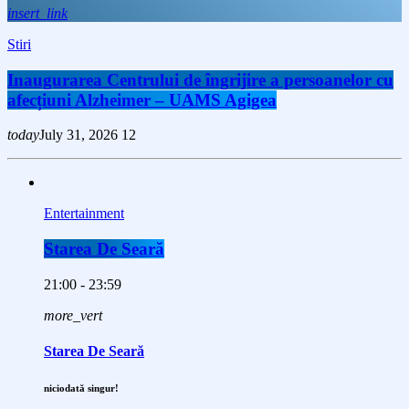
insert_link
Stiri
Inaugurarea Centrului de îngrijire a persoanelor cu
afecțiuni Alzheimer – UAMS Agigea
today
July 31, 2026
12
Entertainment
Starea De Seară
21:00 - 23:59
more_vert
Starea De Seară
niciodată singur!