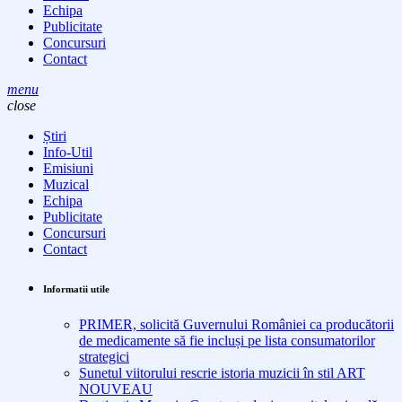
Echipa
Publicitate
Concursuri
Contact
menu
close
Știri
Info-Util
Emisiuni
Muzical
Echipa
Publicitate
Concursuri
Contact
Informatii utile
PRIMER, solicită Guvernului României ca producătorii
de medicamente să fie incluși pe lista consumatorilor
strategici
Sunetul viitorului rescrie istoria muzicii în stil ART
NOUVEAU