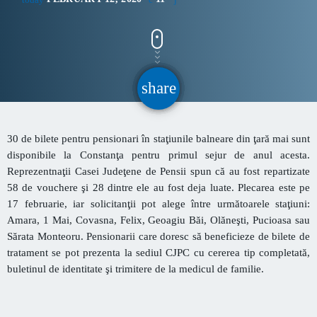
CONTACT
INFORMATII UTILE
share
email
PRIMER, solicită Guvernului României ca producătorii
de medicamente să fie incluși pe lista consumatorilor
30 de bilete pentru pensionari în staţiunile balneare din ţară mai sunt
strategici
disponibile la Constanţa pentru primul sejur de anul acesta.
Sunetul viitorului rescrie istoria muzicii în stil ART
Reprezentnaţii Casei Judeţene de Pensii spun că au fost repartizate
NOUVEAU
58 de vouchere şi 28 dintre ele au fost deja luate. Plecarea este pe
17 februarie, iar solicitanţii pot alege între următoarele staţiuni:
Destinația Mamaia-Constanța devine capitala vizuală a
Amara, 1 Mai, Covasna, Felix, Geoagiu Băi, Olăneşti, Pucioasa sau
litoralului
Sărata Monteoru. Pensionarii care doresc să beneficieze de bilete de
tratament se pot prezenta la sediul CJPC cu cererea tip completată,
Inaugurarea Centrului de îngrijire a persoanelor cu
buletinul de identitate şi trimitere de la medicul de familie.
afecțiuni Alzheimer – UAMS Agigea
Luna august transformă Constanța și stațiunea Mamaia în