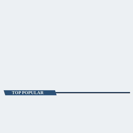
ENTERTAINMENT
Starea De Seară
18:00 - 19:00
Starea De Seară
TOP POPULAR