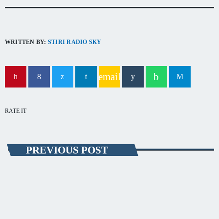
capitala verii din România
WRITTEN BY:
STIRI RADIO SKY
email
RATE IT
PREVIOUS POST
EVENIMENT
Mandat pus în aplicare de poliţiştii de la
Investigaţii Criminale din cadrul IPJ