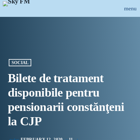
menu
close
ȘTIRI
INFO-UTIL
SOCIAL
EMISIUNI
Bilete de tratament
MUZICAL
disponibile pentru
ECHIPA
pensionarii constănţeni
PUBLICITATE
la CJP
CONCURSURI
FEBRUARY 12, 2020
11
today