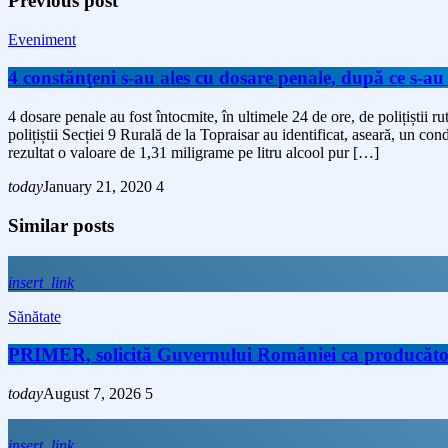
Previous post
Eveniment
4 constănţeni s-au ales cu dosare penale, după ce s-au
4 dosare penale au fost întocmite, în ultimele 24 de ore, de polițiștii r
polițiștii Secției 9 Rurală de la Topraisar au identificat, aseară, un con
rezultat o valoare de 1,31 miligrame pe litru alcool pur […]
today
January 21, 2020
4
Similar posts
insert_link
Sănătate
PRIMER, solicită Guvernului României ca producătorii 
today
August 7, 2026
5
insert_link