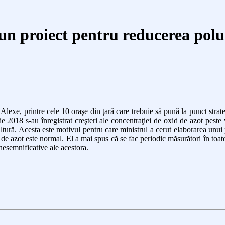
un proiect pentru reducerea polu
lexe, printre cele 10 oraşe din ţară care trebuie să pună la punct strat
ie 2018 s-au înregistrat creşteri ale concentraţiei de oxid de azot peste 
ă. Acesta este motivul pentru care ministrul a cerut elaborarea unui pla
de azot este normal. El a mai spus că se fac periodic măsurători în toate 
 nesemnificative ale acestora.