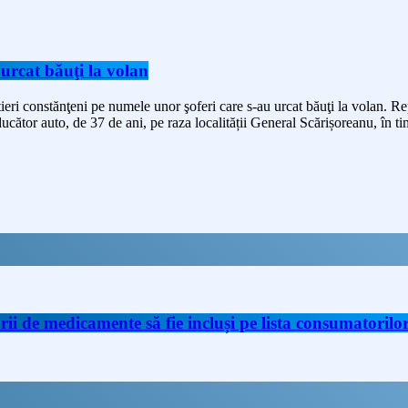
 urcat băuţi la volan
utieri constănţeni pe numele unor şoferi care s-au urcat băuţi la volan. R
ducător auto, de 37 de ani, pe raza localității General Scărișoreanu, în tim
de medicamente să fie incluși pe lista consumatorilor 