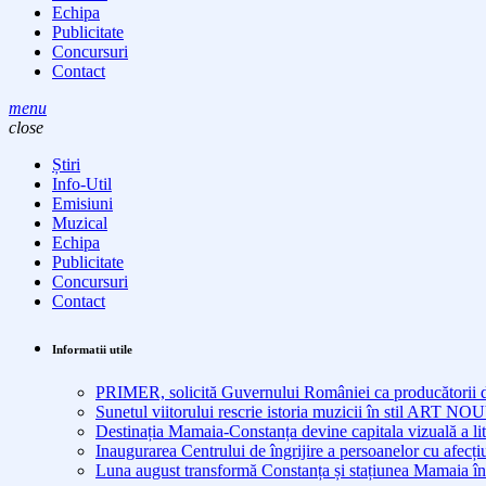
Echipa
Publicitate
Concursuri
Contact
menu
close
Știri
Info-Util
Emisiuni
Muzical
Echipa
Publicitate
Concursuri
Contact
Informatii utile
PRIMER, solicită Guvernului României ca producătorii de 
Sunetul viitorului rescrie istoria muzicii în stil ART 
Destinația Mamaia-Constanța devine capitala vizuală a lit
Inaugurarea Centrului de îngrijire a persoanelor cu afe
Luna august transformă Constanța și stațiunea Mamaia în