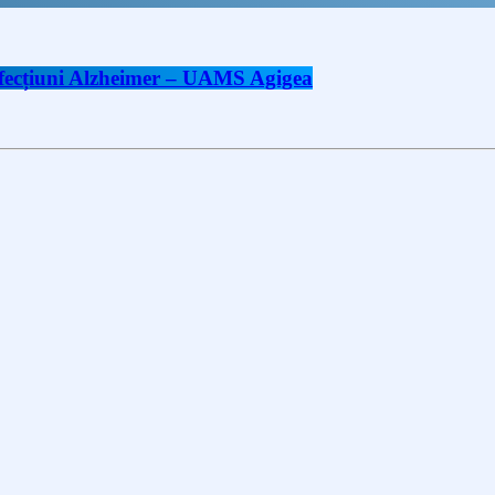
 afecțiuni Alzheimer – UAMS Agigea