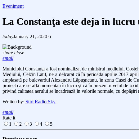
Eveniment
La Constanţa este deja în lucru 
today
January 21, 2020
6
share
close
email
Municipiul Constanţa a fost nominalizat de ministrul mediului, Costel A
Mediului, Celzin Latif, ne-a delcarat că în perioada aprilie 2017-april
amplasată pe bulevardul Alexandru Lăpuşneanu, în zona Casei de Cultur
proiect care se află momentan în lucru şi că în prezent nivelul de oxid 
privind calitatea aerului se încadrează în valorile normale, cu depăşiri
Written by:
Stiri Radio Sky
email
Rate it
1
2
3
4
5