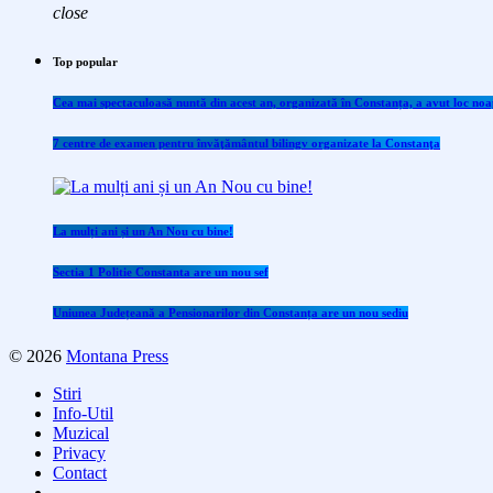
close
Top popular
Cea mai spectaculoasă nuntă din acest an, organizată în Constanța, a avut loc noap
7 centre de examen pentru învăţământul bilingv organizate la Constanţa
La mulți ani și un An Nou cu bine!
Sectia 1 Politie Constanta are un nou sef
Uniunea Județeană a Pensionarilor din Constanța are un nou sediu
© 2026
Montana Press
Stiri
Info-Util
Muzical
Privacy
Contact