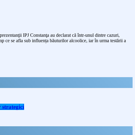
eprezentanţii IPJ Constanţa au declarat că într-unul dintre cazuri,
p ce se afla sub influența băuturilor alcoolice, iar în urma testării a
strategici