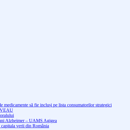
medicamente să fie incluși pe lista consumatorilor strategici
NOUVEAU
oralului
cțiuni Alzheimer – UAMS Agigea
 capitala verii din România