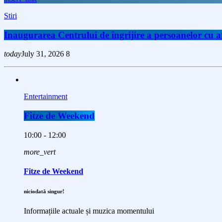
Stiri
Inaugurarea Centrului de îngrijire a persoanelor cu
today
July 31, 2026
8
Entertainment
Fitze de Weekend
10:00 - 12:00
more_vert
Fitze de Weekend
niciodată singur!
Informațiile actuale și muzica momentului