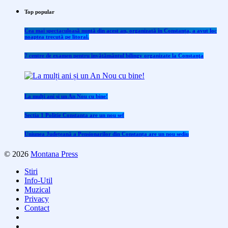
Top popular
Cea mai spectaculoasă nuntă din acest an, organizată în Constanța, a avut loc
noaptea trecută pe litoral.
7 centre de examen pentru învăţământul bilingv organizate la Constanţa
La mulți ani și un An Nou cu bine!
Sectia 1 Politie Constanta are un nou sef
Uniunea Județeană a Pensionarilor din Constanța are un nou sediu
© 2026
Montana Press
Stiri
Info-Util
Muzical
Privacy
Contact