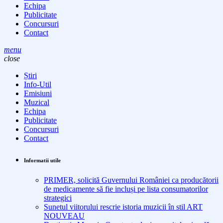
Echipa
Publicitate
Concursuri
Contact
menu
close
Știri
Info-Util
Emisiuni
Muzical
Echipa
Publicitate
Concursuri
Contact
Informatii utile
PRIMER, solicită Guvernului României ca producătorii
de medicamente să fie incluși pe lista consumatorilor
strategici
Sunetul viitorului rescrie istoria muzicii în stil ART
NOUVEAU