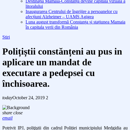
Destinația Mamaia-Constanța devine capitala vizuală a
litoralului
Inaugurarea Centrului de îngrijire a persoanelor cu
afecțiuni Alzheimer – UAMS Agigea
Luna august transformă Constanța și stațiunea Mamaia
în capitala verii din România
Stiri
Polițiștii constănțeni au pus in
aplicare un mandat de
executare a pedepsei cu
închisoarea.
today
October 24, 2019
2
share
close
email
Potrivit IPJ, poliţiştii din cadrul Poliției municipiului Medgidia au