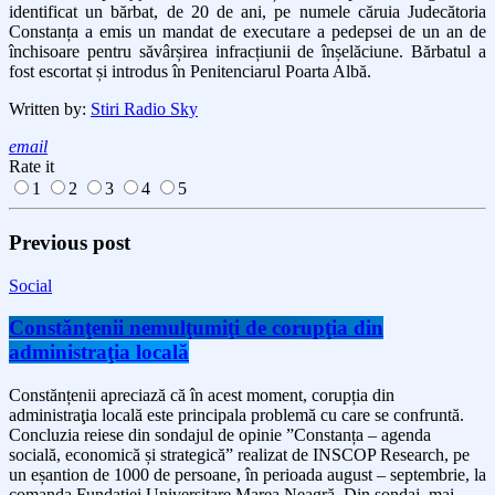
identificat un bărbat, de 20 de ani, pe numele căruia Judecătoria
Constanța a emis un mandat de executare a pedepsei de un an de
închisoare pentru săvârșirea infracțiunii de înșelăciune. Bărbatul a
fost escortat și introdus în Penitenciarul Poarta Albă.
Written by:
Stiri Radio Sky
email
Rate it
1
2
3
4
5
Previous post
Social
Constănţenii nemulţumiţi de corupţia din
administraţia locală
Constănțenii apreciază că în acest moment, corupția din
administraţia locală este principala problemă cu care se confruntă.
Concluzia reiese din sondajul de opinie ”Constanța – agenda
socială, economică și strategică” realizat de INSCOP Research, pe
un eșantion de 1000 de persoane, în perioada august – septembrie, la
comanda Fundației Universitare Marea Neagră. Din sondaj, mai