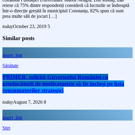
reiese că 75% dintre respondenți consideră că lucrurile se îndreaptă
într-o direcție greșită în municipiul Constanța, 82% spun că sunt
prea multe săli de jocuri […]
today
October 23, 2019
5
Similar posts
insert_link
Sănătate
PRIMER, solicită Guvernului României ca
producătorii de medicamente să fie incluși pe lista
consumatorilor strategici
today
August 7, 2026
8
insert_link
Stiri