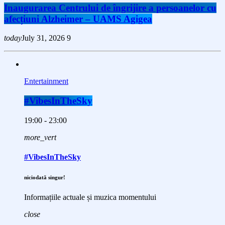
Inaugurarea Centrului de îngrijire a persoanelor cu
afecțiuni Alzheimer – UAMS Agigea
today
July 31, 2026
9
Entertainment
#VibesInTheSky
19:00 - 23:00
more_vert
#VibesInTheSky
niciodată singur!
Informațiile actuale și muzica momentului
close