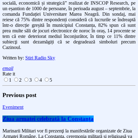
socială, economică și strategică” realizat de INSCOP Research, pe
un eșantion de 1000 de persoane, în perioada august – septembrie, la
comanda Fundației Universitare Marea Neagră. Din sondaj, mai
reiese că 75% dintre respondenți consideră că lucrurile se îndreaptă
într-o direcție greșită în municipiul Constanța, 82% spun că sunt
prea multe săli de jocuri electronice de noroc în oraș, 14 procente se
tem că este deteriorat mediul înconjurător, în timp ce 11% dintre
subiecţi sunt dezamăgiți că se degradează simboluri precum
Cazinoul.
Written by:
Stiri Radio Sky
email
Rate it
1
2
3
4
5
Previous post
Eveniment
Ziua armatei celebrată la Constanţa
Marinarii Militari vor fi prezenţi la manifestările organizate de Ziua
Armatei Române. La Constanța, ceremonia militară și religioasă va