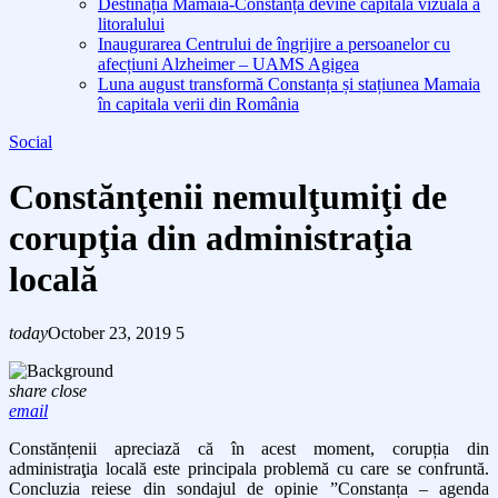
Destinația Mamaia-Constanța devine capitala vizuală a
litoralului
Inaugurarea Centrului de îngrijire a persoanelor cu
afecțiuni Alzheimer – UAMS Agigea
Luna august transformă Constanța și stațiunea Mamaia
în capitala verii din România
Social
Constănţenii nemulţumiţi de
corupţia din administraţia
locală
today
October 23, 2019
5
share
close
email
Constănțenii apreciază că în acest moment, corupția din
administraţia locală este principala problemă cu care se confruntă.
Concluzia reiese din sondajul de opinie ”Constanța – agenda