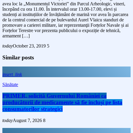
avea loc la „Monumentul Victoriei” din Parcul Arheologic, vineri,
începând cu ora 11.00. În intervalul orar 13.00-17.00, elevi și
studenți ai instituțiilor de învățământ de marină vor avea în parcarea
de la centrul comercial de pe bulevardul Aurel Vlaicu standuri de
promovare a carierei militare, iar reprezentanţii Forțelor Navale și ai
Forțelor Terestre vor prezenta publicului o expoziție de tehnică,
armament […]
today
October 23, 2019
5
Similar posts
insert_link
Sănătate
PRIMER, solicită Guvernului României ca
producătorii de medicamente să fie incluși pe lista
consumatorilor strategici
today
August 7, 2026
8