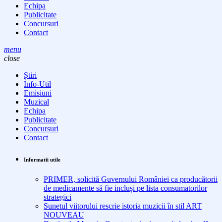
Echipa
Publicitate
Concursuri
Contact
menu
close
Știri
Info-Util
Emisiuni
Muzical
Echipa
Publicitate
Concursuri
Contact
Informatii utile
PRIMER, solicită Guvernului României ca producătorii
de medicamente să fie incluși pe lista consumatorilor
strategici
Sunetul viitorului rescrie istoria muzicii în stil ART
NOUVEAU