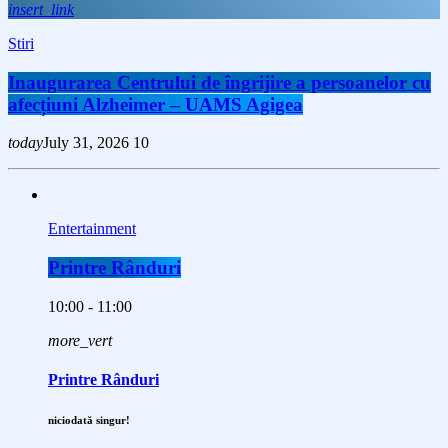
insert_link
Stiri
Inaugurarea Centrului de îngrijire a persoanelor cu
afecțiuni Alzheimer – UAMS Agigea
today
July 31, 2026
10
Entertainment
Printre Rânduri
10:00 - 11:00
more_vert
Printre Rânduri
niciodată singur!