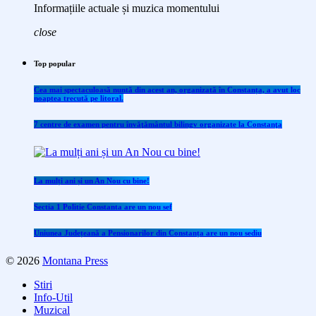
Informațiile actuale și muzica momentului
close
Top popular
Cea mai spectaculoasă nuntă din acest an, organizată în Constanța, a avut loc
noaptea trecută pe litoral.
7 centre de examen pentru învăţământul bilingv organizate la Constanţa
La mulți ani și un An Nou cu bine!
Sectia 1 Politie Constanta are un nou sef
Uniunea Județeană a Pensionarilor din Constanța are un nou sediu
© 2026
Montana Press
Stiri
Info-Util
Muzical