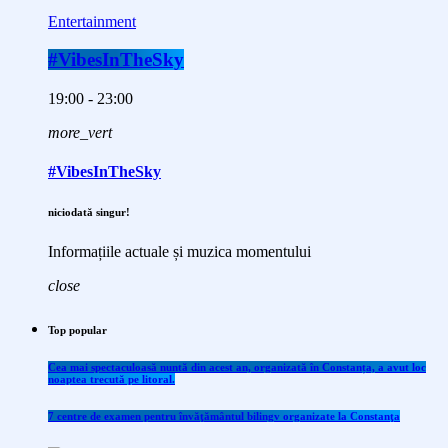
Entertainment
#VibesInTheSky
19:00 - 23:00
more_vert
#VibesInTheSky
niciodată singur!
Informațiile actuale și muzica momentului
close
Top popular
Cea mai spectaculoasă nuntă din acest an, organizată în Constanța, a avut loc
noaptea trecută pe litoral.
7 centre de examen pentru învăţământul bilingv organizate la Constanţa