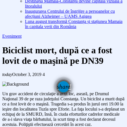
Destinația Mamaia-Constanța devine capitala vizuală a
litoralului
Inaugurarea Centrului de îngrijire a persoanelor cu
afecțiuni Alzheimer – UAMS Agigea
Luna august transformă Constanța și stațiunea Mamaia
în capitala verii din România
Eveniment
Biciclist mort, după ce a fost
lovit de o maşină pe DN39
today
October 3, 2019
4
email
share
Un grav accident de
circulaţie
a avut
loc, aseară,
pe
Drumul
Naţional
39 de pe raza judeţului Constanţa. Un biciclist
a murit după
ce a fost lovit de o maşină. Tragedia s-a produs în jurul orei 19.00 la
ieşire din localitatea Tuzla spre Eforie. La faţa locului
s-a deplasat un
echipaj
de la SMURD, însă, în ciuda eforturilor cadrelor medicale
de a-i slava viaţa bărbatului, la scurt timp a fost declarat decesul
acestuia. Poliţiştii efectuează cercetări în acest caz.