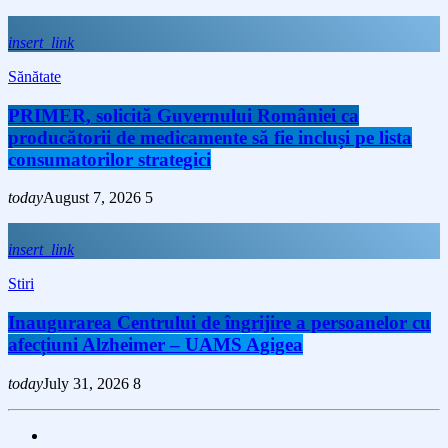
insert_link
Sănătate
PRIMER, solicită Guvernului României ca
producătorii de medicamente să fie incluși pe lista
consumatorilor strategici
today
August 7, 2026
5
insert_link
Stiri
Inaugurarea Centrului de îngrijire a persoanelor cu
afecțiuni Alzheimer – UAMS Agigea
today
July 31, 2026
8