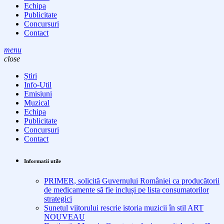
Echipa
Publicitate
Concursuri
Contact
menu
close
Știri
Info-Util
Emisiuni
Muzical
Echipa
Publicitate
Concursuri
Contact
Informatii utile
PRIMER, solicită Guvernului României ca producătorii
de medicamente să fie incluși pe lista consumatorilor
strategici
Sunetul viitorului rescrie istoria muzicii în stil ART
NOUVEAU