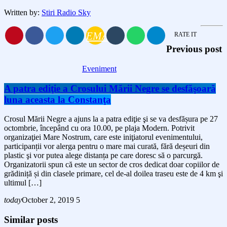
Written by:
Stiri Radio Sky
EMAIL
RATE IT
Previous post
Eveniment
A patra ediţie a Crosului Mării Negre se desfăşoară
luna aceasta la Constanţa
Crosul Mării Negre a ajuns la a patra ediţie şi se va desfășura pe 27
octombrie, începând cu ora 10.00, pe plaja Modern. Potrivit
organizaţiei Mare Nostrum, care este iniţiatorul evenimentului,
participanții vor alerga pentru o mare mai curată, fără deșeuri din
plastic şi vor putea alege distanța pe care doresc să o parcurgă.
Organizatorii spun că este un sector de cros dedicat doar copiilor de
grădiniță și din clasele primare, cel de-al doilea traseu este de 4 km şi
ultimul […]
today
October 2, 2019
5
Similar posts