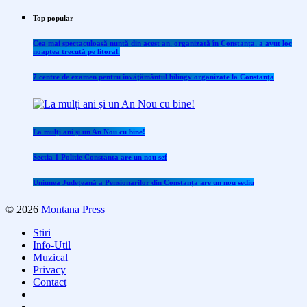
Top popular
Cea mai spectaculoasă nuntă din acest an, organizată în Constanța, a avut loc
noaptea trecută pe litoral.
7 centre de examen pentru învăţământul bilingv organizate la Constanţa
La mulți ani și un An Nou cu bine!
Sectia 1 Politie Constanta are un nou sef
Uniunea Județeană a Pensionarilor din Constanța are un nou sediu
© 2026
Montana Press
Stiri
Info-Util
Muzical
Privacy
Contact