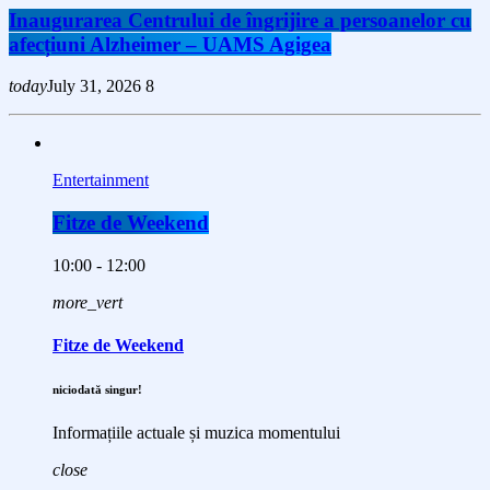
Inaugurarea Centrului de îngrijire a persoanelor cu
afecțiuni Alzheimer – UAMS Agigea
today
July 31, 2026
8
Entertainment
Fitze de Weekend
10:00 - 12:00
more_vert
Fitze de Weekend
niciodată singur!
Informațiile actuale și muzica momentului
close