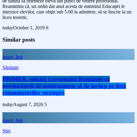
de natură să orienteze elevii din punct de vedere profesional.
Reamintim că, un ordin dat anul acesta de ministrul Educaţiei le
interzice elevilor, care obţin sub 5.00 la admitere, să se înscrie la un
liceu teoretic.
today
October 1, 2019
6
Similar posts
insert_link
Sănătate
PRIMER, solicită Guvernului României ca
producătorii de medicamente să fie incluși pe lista
consumatorilor strategici
today
August 7, 2026
5
insert_link
Stiri