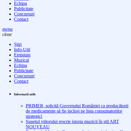
Echipa
Publicitate
Concursuri
Contact
menu
close
Știri
Info-Util
Emisiuni
Muzical
Echipa
Publicitate
Concursuri
Contact
Informatii utile
PRIMER, solicită Guvernului României ca producătorii
de medicamente să fie incluși pe lista consumatorilor
strategici
Sunetul viitorului rescrie istoria muzicii în stil ART
NOUVEAU