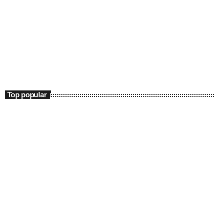
Entertainment
Fitze de Weekend
10:00 - 15:00
Fitze de Weekend
Top popular