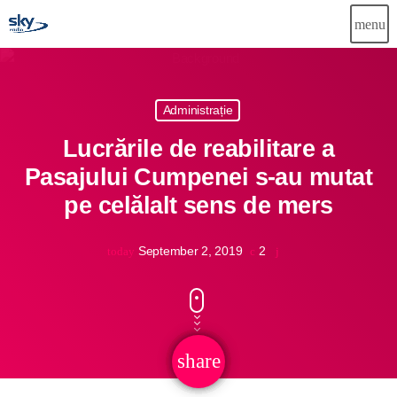
menu
close
Administrație
Știri
Lucrările de reabilitare a
Info-Util
Pasajului Cumpenei s-au mutat
pe celălalt sens de mers
Emisiuni
Muzical
September 2, 2019
2
today
Echipa
Publicitate
share
email
Concursuri