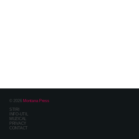
© 2026
Montana Press
STIRI
INFO-UTIL
MUZICAL
PRIVACY
CONTACT