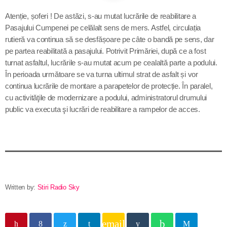
Contact
Atenție, șoferi ! De astăzi, s-au mutat lucrările de reabilitare a
Pasajului Cumpenei pe celălalt sens de mers. Astfel, circulația
rutieră va continua să se desfășoare pe câte o bandă pe sens, dar
pe partea reabilitată a pasajului. Potrivit Primăriei, după ce a fost
Informatii utile
turnat asfaltul,
lucrările
s-au mutat acum pe cealaltă parte a podului.
În perioada următoare se va turna ultimul strat de asfalt și vor
PRIMER, solicită Guvernului României ca producătorii
continua lucrările de montare a parapetelor de protecție. În paralel,
de medicamente să fie incluși pe lista consumatorilor
cu
activităţile
de modernizare a podului, administratorul drumului
strategici
public va executa
şi
lucrări de reabilitare a rampelor de acces.
Sunetul viitorului rescrie istoria muzicii în stil ART
NOUVEAU
Destinația Mamaia-Constanța devine capitala vizuală a
litoralului
Written by:
Stiri Radio Sky
Inaugurarea Centrului de îngrijire a persoanelor cu
afecțiuni Alzheimer – UAMS Agigea
email
Luna august transformă Constanța și stațiunea Mamaia