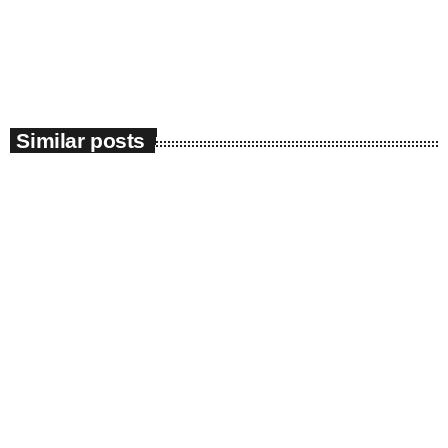
digestive este mai mare din cauza faptului că […]
today
September 2, 2019
1
Similar posts
insert_link