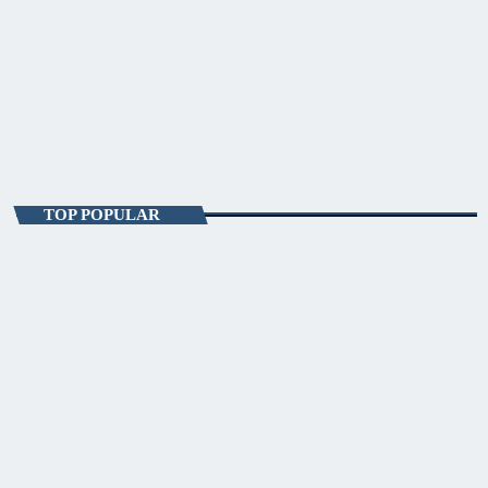
ENTERTAINMENT
#VibesInTheSky
19:00 - 23:00
#VibesInTheSky
TOP POPULAR