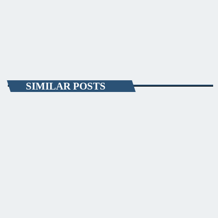
mers, la km […]
today
AUGUST 2, 2019
5
SIMILAR POSTS