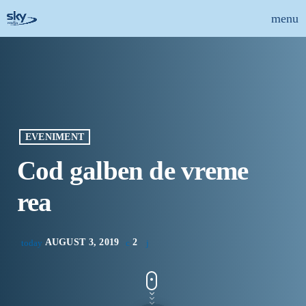
menu
close
ȘTIRI
INFO-UTIL
EVENIMENT
EMISIUNI
Cod galben de vreme
MUZICAL
rea
ECHIPA
AUGUST 3, 2019
2
today
PUBLICITATE
CONCURSURI