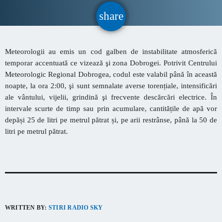
CONTACT
share
email
INFORMATII UTILE
Meteorologii au emis un cod galben de instabilitate atmosferică
temporar accentuată ce vizează şi zona Dobrogei. Potrivit Centrului
Meteorologic Regional Dobrogea, codul este valabil până în această
PRIMER, solicită Guvernului României ca producătorii
noapte, la ora 2:00, şi sunt semnalate averse torențiale, intensificări
de medicamente să fie incluși pe lista consumatorilor
ale vântului, vijelii, grindină şi frecvente descărcări electrice. În
strategici
intervale scurte de timp sau prin acumulare, cantitățile de apă vor
Sunetul viitorului rescrie istoria muzicii în stil ART
depăși 25 de litri pe metrul pătrat și, pe arii restrânse, până la 50 de
NOUVEAU
litri pe metrul pătrat.
Destinația Mamaia-Constanța devine capitala vizuală a
litoralului
Inaugurarea Centrului de îngrijire a persoanelor cu
afecțiuni Alzheimer – UAMS Agigea
WRITTEN BY:
STIRI RADIO SKY
Luna august transformă Constanța și stațiunea Mamaia în