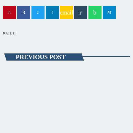
capitala verii din România
email
RATE IT
PREVIOUS POST
EVENIMENT
Spaţii de servicii de pe A2 închise marţi
Mai multe spații de servicii de pe Autostrada A2 vor fi închise marți
pentru intervenţii ale Enel Distribuție Dobrogea. Potrivit Direţiei
Regionale de Drumuri şi Poduri Constanţa, se vor efectua lucrări de
modernizare, reparații și întreținere a instalațiilor electrice, motiv
pentru care se va întrerupe alimentarea cu energie electrică a locurilor
de consum situate în zona Valea Dacilor, între orele 08:00 – 19:00. Din
acest movit vor fi închise toaletele situate pe A2, pe ambele sensuri de