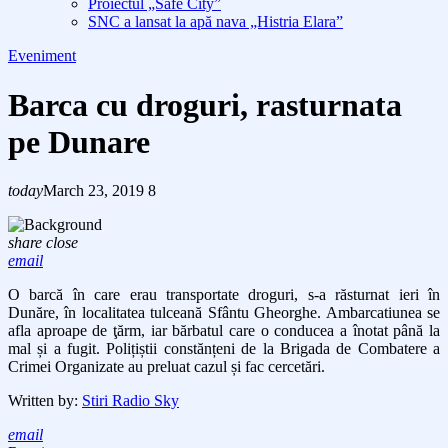
Proiectul „Safe City”
SNC a lansat la apă nava „Histria Elara”
Eveniment
Barca cu droguri, rasturnata
pe Dunare
today
March 23, 2019
8
share
close
email
O barcă în care erau transportate droguri, s-a răsturnat ieri în
Dunăre, în localitatea tulceană Sfântu Gheorghe. Ambarcatiunea se
afla aproape de
ţărm
, iar bărbatul care o conducea a înotat până la
mal și a fugit. Polițiștii constănțeni de la Brigada de Combatere a
Crimei Organizate au preluat cazul și fac cercetări.
Written by:
Stiri Radio Sky
email