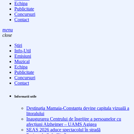
Echipa
Publicitate
Concursuri
Contact
menu
close
Știri
Info-Util
Emisiuni
Muzical
Echipa
Publicitate
Concursuri
Contact
Informatii utile
Destinația Mamaia-Constanța devine capitala vizuală a
litoralului
Inaugurarea Centrului de îngrijire a persoanelor cu
afecțiuni Alzheimer – UAMS Agigea
SEAS 2026 aduce spectacolul în stradă