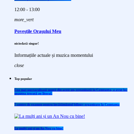
12:00 - 13:00
more_vert
Poveştile Oraşului Meu
niciodată singur!
Informațiile actuale și muzica momentului
close
Top popular
Cea mai spectaculoasă nuntă din acest an, organizată în Constanța, a avut loc
noaptea trecută pe litoral.
7 centre de examen pentru învăţământul bilingv organizate la Constanţa
La mulți ani și un An Nou cu bine!