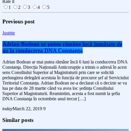
Rate it
1
2
3
4
5
Previous post
Justiție
Adrian Bodean ar putea rămâne încă jumătate de
an la conducerea DNA Constanţa
Adrian Bodean ar mai putea rămâne încă 6 luni la conducerea DNA
Constanţa. Direcția Națională Anticorupție a trimis o adresă în acest
sens Consiliului Superior al Magistraturii prin care se solicită
prelungirea delegării acestuia în funcția de procuror șef al Serviciului
Teritorial Constanța. Adrian Bodean ne-a declarat că o decizie se va
lua pe data de 28 martie când va avea loc ședința Consiliului
Superior al Magistraturii. Reamintim, acesta a fost numit la şefia
DNA Constanţa în octombrie anul trecut […]
today
March 22, 2019
9
Similar posts