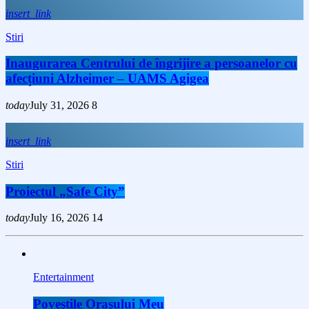
insert_link
Stiri
Inaugurarea Centrului de îngrijire a persoanelor cu
afecțiuni Alzheimer – UAMS Agigea
today
July 31, 2026
8
insert_link
Stiri
Proiectul „Safe City”
today
July 16, 2026
14
Entertainment
Poveştile Oraşului Meu