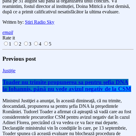
până pe 31 august sau până la organizarea unui concurs. Vă
reamintim, fostul director al instituției, Doina Mitrică a fost demisă,
după ce a primit calificativul nesatisfăcător la ultima evaluare.
Written by:
Stiri Radio Sky
email
Rate it
1
2
3
4
5
Previous post
Justiție
Toader nu trimite propunerea sa pentru şefia DNA
la Iohannis, până nu vede avizul negativ de la CSM
Ministrul Justiţiei a anunţat, în această dimineaţă, că nu trimite,
deocamdată, propunerea sa pentru şefia DNA la preşedintele
României. Tudorel Toader a afirmat că aşteaptă să vadă care au fost
considerentele procurorilor CSM pentru avizul negativ dat în cazul
Adinei Florea, precizând că va vedea ce va face mai departe.
Declaraţiile ministrului vin în condiţiile în care, pe 13 septembrie,
Toader spunea că această evaluare nu blochează procedura de