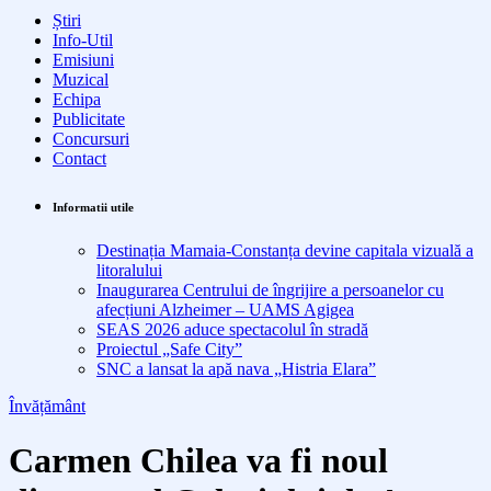
Știri
Info-Util
Emisiuni
Muzical
Echipa
Publicitate
Concursuri
Contact
Informatii utile
Destinația Mamaia-Constanța devine capitala vizuală a
litoralului
Inaugurarea Centrului de îngrijire a persoanelor cu
afecțiuni Alzheimer – UAMS Agigea
SEAS 2026 aduce spectacolul în stradă
Proiectul „Safe City”
SNC a lansat la apă nava „Histria Elara”
Învățământ
Carmen Chilea va fi noul