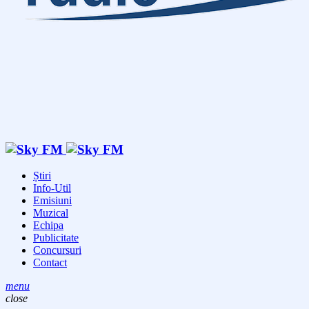
Știri
Info-Util
Emisiuni
Muzical
Echipa
Publicitate
Concursuri
Contact
menu
close