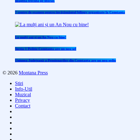
noaptea trecută pe litoral.
7 centre de examen pentru învăţământul bilingv organizate la Constanţa
La mulți ani și un An Nou cu bine!
Sectia 1 Politie Constanta are un nou sef
Uniunea Județeană a Pensionarilor din Constanța are un nou sediu
© 2026
Montana Press
Stiri
Info-Util
Muzical
Privacy
Contact