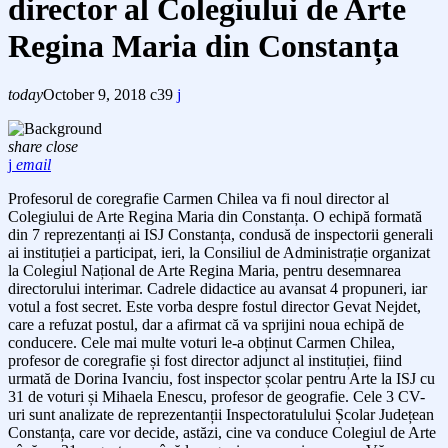
director al Colegiului de Arte
Regina Maria din Constanța
today
October 9, 2018
39
share
close
email
Profesorul de coregrafie Carmen Chilea va fi noul director al
Colegiului de Arte Regina Maria din Constanța. O echipă formată
din 7 reprezentanți ai ISJ Constanța, condusă de inspectorii generali
ai instituției a participat, ieri, la Consiliul de Administrație organizat
la Colegiul Național de Arte Regina Maria, pentru desemnarea
directorului interimar. Cadrele didactice au avansat 4 propuneri, iar
votul a fost secret. Este vorba despre fostul director Gevat Nejdet,
care a refuzat postul, dar a afirmat că va sprijini noua echipă de
conducere. Cele mai multe voturi le-a obținut Carmen Chilea,
profesor de coregrafie și fost director adjunct al instituției, fiind
urmată de Dorina Ivanciu, fost inspector școlar pentru Arte la ISJ cu
31 de voturi și Mihaela Enescu, profesor de geografie. Cele 3 CV-
uri sunt analizate de reprezentanții Inspectoratulului Școlar Județean
Constanța, care vor decide, astăzi, cine va conduce Colegiul de Arte