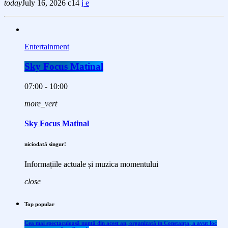
today
July 16, 2026
14
Entertainment
Sky Focus Matinal
07:00 - 10:00
more_vert
Sky Focus Matinal
niciodată singur!
Informațiile actuale și muzica momentului
close
Top popular
Cea mai spectaculoasă nuntă din acest an, organizată în Constanța, a avut loc