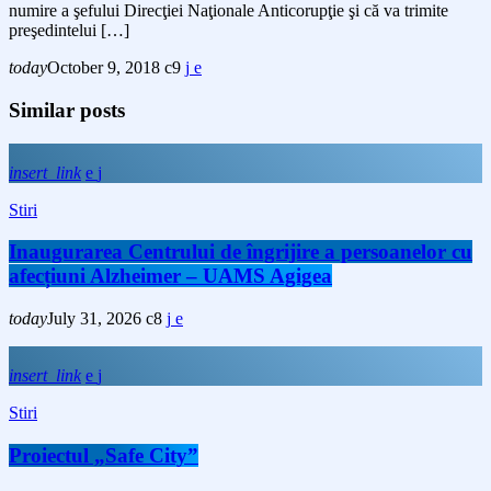
numire a şefului Direcţiei Naţionale Anticorupţie şi că va trimite
preşedintelui […]
today
October 9, 2018
9
Similar posts
insert_link
Stiri
Inaugurarea Centrului de îngrijire a persoanelor cu
afecțiuni Alzheimer – UAMS Agigea
today
July 31, 2026
8
insert_link
Stiri
Proiectul „Safe City”