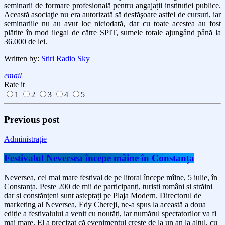
seminarii de formare profesională pentru angajații instituției publice.
Această asociaţie nu era autorizată să desfăşoare astfel de cursuri, iar
seminariile nu au avut loc niciodată, dar cu toate acestea au fost
plătite în mod ilegal de către SPIT, sumele totale ajungând până la
36.000 de lei.
Written by:
Stiri Radio Sky
email
Rate it
1
2
3
4
5
Previous post
Administrație
Festivalul Neversea începe mâine în Constanța
Neversea, cel mai mare festival de pe litoral începe mîine, 5 iulie, în
Constanța. Peste 200 de mii de participanți, turiști români și străini
dar și constănțeni sunt așteptați pe Plaja Modern. Directorul de
marketing al Neversea, Edy Chereji, ne-a spus la această a doua
ediție a festivalului a venit cu noutăți, iar numărul spectatorilor va fi
mai mare. El a precizat că evenimentul crește de la un an la altul, cu