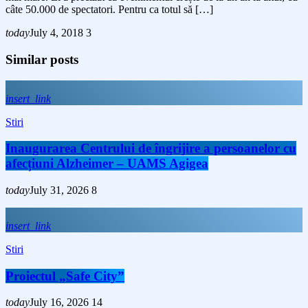
câte 50.000 de spectatori. Pentru ca totul să […]
today
July 4, 2018
3
Similar posts
insert_link
Stiri
Inaugurarea Centrului de îngrijire a persoanelor cu
afecțiuni Alzheimer – UAMS Agigea
today
July 31, 2026
8
insert_link
Stiri
Proiectul „Safe City”
today
July 16, 2026
14