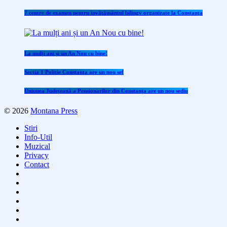
7 centre de examen pentru învăţământul bilingv organizate la Constanţa
La mulți ani și un An Nou cu bine!
Sectia 1 Politie Constanta are un nou sef
Uniunea Județeană a Pensionarilor din Constanța are un nou sediu
© 2026
Montana Press
Stiri
Info-Util
Muzical
Privacy
Contact