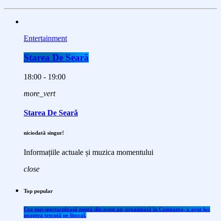
Entertainment
Starea De Seară
18:00 - 19:00
more_vert
Starea De Seară
niciodată singur!
Informațiile actuale și muzica momentului
close
Top popular
Cea mai spectaculoasă nuntă din acest an, organizată în Constanța, a avut loc
noaptea trecută pe litoral.