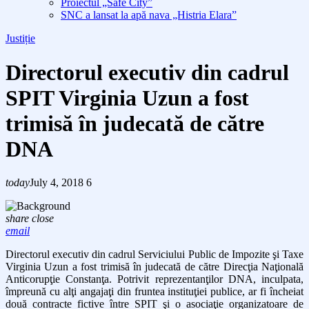
Proiectul „Safe City”
SNC a lansat la apă nava „Histria Elara”
Justiție
Directorul executiv din cadrul
SPIT Virginia Uzun a fost
trimisă în judecată de către
DNA
today
July 4, 2018
6
share
close
email
Directorul executiv din cadrul Serviciului Public de Impozite şi Taxe
Virginia Uzun a fost trimisă în judecată de către Direcţia Naţională
Anticorupţie Constanţa. Potrivit reprezentanţilor DNA, inculpata,
împreună cu alţi angajaţi din fruntea instituţiei publice, ar fi încheiat
două contracte fictive între SPIT şi o asociaţie organizatoare de