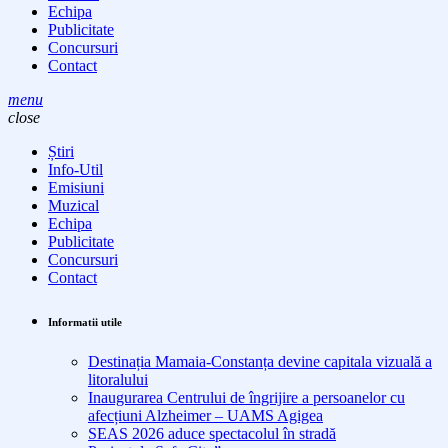
Echipa
Publicitate
Concursuri
Contact
menu
close
Știri
Info-Util
Emisiuni
Muzical
Echipa
Publicitate
Concursuri
Contact
Informatii utile
Destinația Mamaia-Constanța devine capitala vizuală a
litoralului
Inaugurarea Centrului de îngrijire a persoanelor cu
afecțiuni Alzheimer – UAMS Agigea
SEAS 2026 aduce spectacolul în stradă