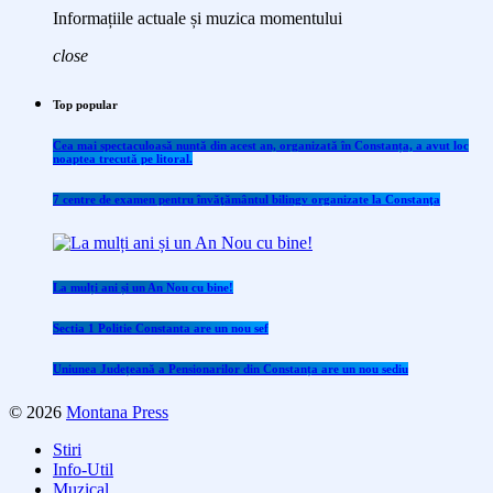
Informațiile actuale și muzica momentului
close
Top popular
Cea mai spectaculoasă nuntă din acest an, organizată în Constanța, a avut loc
noaptea trecută pe litoral.
7 centre de examen pentru învăţământul bilingv organizate la Constanţa
La mulți ani și un An Nou cu bine!
Sectia 1 Politie Constanta are un nou sef
Uniunea Județeană a Pensionarilor din Constanța are un nou sediu
© 2026
Montana Press
Stiri
Info-Util
Muzical