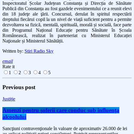
Inspectoratul Școlar Județean Constanța și Direcția de Sănătate
Publică din Constanța au fost gazdele evenimentului ce a reunit elevi
din 18 judeţe ale ţării. Concursul, derulat în spiritul respectării
dreptului fiecărui copil la un nivel de viață suficient pentru a permite
dezvoltarea sa fizică, mentală, spirituală, morală și socială, face parte
din Programul Național Educație pentru Sănătate în Școala
Românească, realizat în parteneriat cu Ministerul Educației
Naţionale și Ministerul Sănătății.
Written by:
Stiri Radio Sky
email
Rate it
1
2
3
4
5
Previous post
Justiție
Amenzi pentru şoferii care conduc sub influenţa
alcoolului
Sancţiuni contravenţionale în valoare de aproximativ 26.000 de lei
au aplicat poliţiştii rutieri constănţeni. Potrivit reprezentanţilor