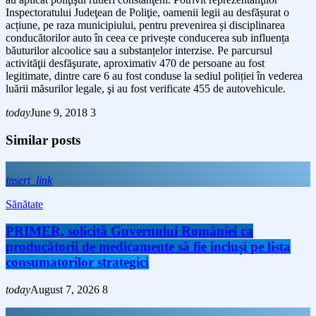
Inspectoratului Judeţean de Poliţie, oamenii legii au desfășurat o
acțiune, pe raza municipiului, pentru prevenirea și disciplinarea
conducătorilor auto în ceea ce privește conducerea sub influența
băuturilor alcoolice sau a substanțelor interzise. Pe parcursul
activităţii desfăşurate, aproximativ 470 de persoane au fost
legitimate, dintre care 6 au fost conduse la sediul poliției în vederea
luării măsurilor legale, şi au fost verificate 455 de autovehicule.
today
June 9, 2018
3
Similar posts
insert_link
Sănătate
PRIMER, solicită Guvernului României ca
producătorii de medicamente să fie incluși pe lista
consumatorilor strategici
today
August 7, 2026
8