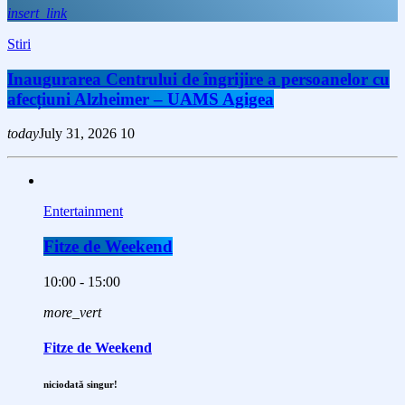
insert_link
Stiri
Inaugurarea Centrului de îngrijire a persoanelor cu
afecțiuni Alzheimer – UAMS Agigea
today
July 31, 2026
10
Entertainment
Fitze de Weekend
10:00 - 15:00
more_vert
Fitze de Weekend
niciodată singur!