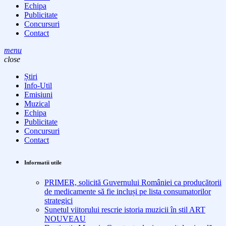
Echipa
Publicitate
Concursuri
Contact
menu
close
Știri
Info-Util
Emisiuni
Muzical
Echipa
Publicitate
Concursuri
Contact
Informatii utile
PRIMER, solicită Guvernului României ca producătorii
de medicamente să fie incluși pe lista consumatorilor
strategici
Sunetul viitorului rescrie istoria muzicii în stil ART
NOUVEAU