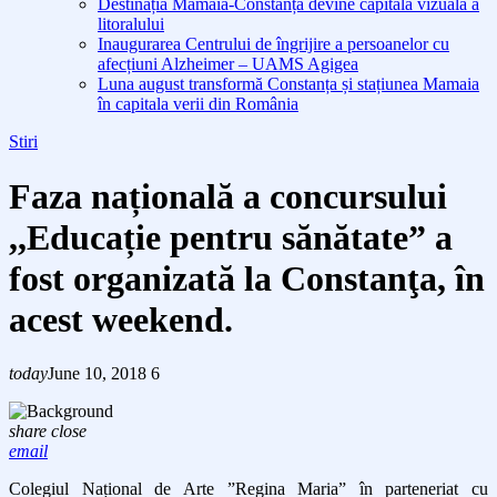
Destinația Mamaia-Constanța devine capitala vizuală a
litoralului
Inaugurarea Centrului de îngrijire a persoanelor cu
afecțiuni Alzheimer – UAMS Agigea
Luna august transformă Constanța și stațiunea Mamaia
în capitala verii din România
Stiri
Faza națională a concursului
,,Educație pentru sănătate” a
fost organizată la Constanţa, în
acest weekend.
today
June 10, 2018
6
share
close
email
Colegiul Național de Arte ”Regina Maria” în parteneriat cu