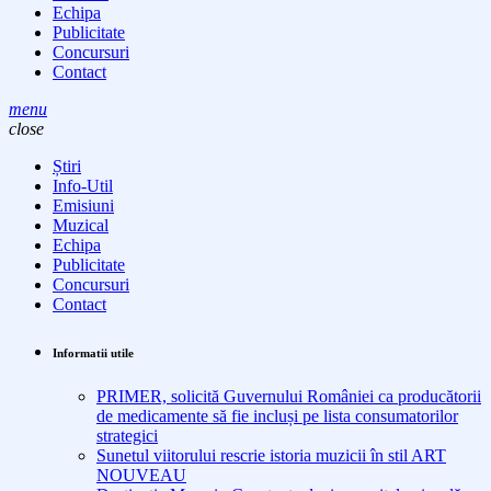
Echipa
Publicitate
Concursuri
Contact
menu
close
Știri
Info-Util
Emisiuni
Muzical
Echipa
Publicitate
Concursuri
Contact
Informatii utile
PRIMER, solicită Guvernului României ca producătorii
de medicamente să fie incluși pe lista consumatorilor
strategici
Sunetul viitorului rescrie istoria muzicii în stil ART
NOUVEAU