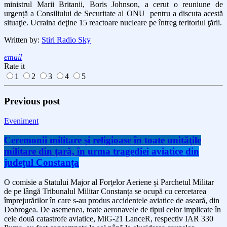
ministrul Marii Britanii, Boris Johnson, a cerut o reuniune de
urgență a Consiliului de Securitate al ONU pentru a discuta acestă
situaţie. Ucraina deţine 15 reactoare nucleare pe întreg teritoriul ţării.
Written by:
Stiri Radio Sky
email
Rate it
1
2
3
4
5
Previous post
Eveniment
Ceremonii militare şi religioase în toate unităţile
militare din ţară, în urma tragediei aviatice din
judeţul Constanţa
O comisie a Statului Major al Forţelor Aeriene și Parchetul Militar
de pe lângă Tribunalul Militar Constanța se ocupă cu cercetarea
împrejurărilor în care s-au produs accidentele aviatice de aseară, din
Dobrogea. De asemenea, toate aeronavele de tipul celor implicate în
cele două catastrofe aviatice, MiG-21 LanceR, respectiv IAR 330