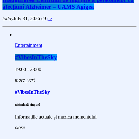
afecțiuni Alzheimer – UAMS Agigea
today
July 31, 2026
9
Entertainment
#VibesInTheSky
19:00 - 23:00
more_vert
#VibesInTheSky
niciodată singur!
Informațiile actuale și muzica momentului
close