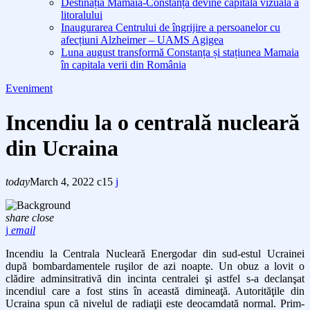
Destinația Mamaia-Constanța devine capitala vizuală a
litoralului
Inaugurarea Centrului de îngrijire a persoanelor cu
afecțiuni Alzheimer – UAMS Agigea
Luna august transformă Constanța și stațiunea Mamaia
în capitala verii din România
Eveniment
Incendiu la o centrală nucleară
din Ucraina
today
March 4, 2022
15
share
close
email
Incendiu la Centrala Nucleară Energodar din sud-estul Ucrainei
după bombardamentele ruşilor de azi noapte. Un obuz a lovit o
clădire adminsitrativă din incinta centralei şi astfel s-a declanşat
incendiul care a fost stins în această dimineaţă. Autorităţile din
Ucraina spun că nivelul de radiaţii este deocamdată normal. Prim-