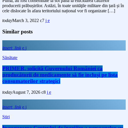
Puma, au fost consemnate la sol până la elucidarea cauzelor
producerii prăbușirilor. Astăzi, în toate unităţile militare din țară și în
cele dislocate în afara teritoriului național vor fi organizate […]
today
March 3, 2022
7
Similar posts
insert_link
Sănătate
PRIMER, solicită Guvernului României ca
producătorii de medicamente să fie incluși pe lista
consumatorilor strategici
today
August 7, 2026
8
insert_link
Stiri
Inaugurarea Centrului de îngrijire a persoanelor cu