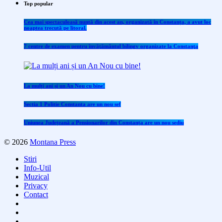
Top popular
Cea mai spectaculoasă nuntă din acest an, organizată în Constanța, a avut loc
noaptea trecută pe litoral.
7 centre de examen pentru învăţământul bilingv organizate la Constanţa
La mulți ani și un An Nou cu bine!
Sectia 1 Politie Constanta are un nou sef
Uniunea Județeană a Pensionarilor din Constanța are un nou sediu
© 2026
Montana Press
Stiri
Info-Util
Muzical
Privacy
Contact