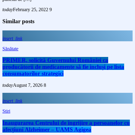
today
February 25, 2022
9
Similar posts
insert_link
Sănătate
PRIMER, solicită Guvernului României ca
producătorii de medicamente să fie incluși pe lista
consumatorilor strategici
today
August 7, 2026
8
insert_link
Stiri
Inaugurarea Centrului de îngrijire a persoanelor cu
afecțiuni Alzheimer – UAMS Agigea