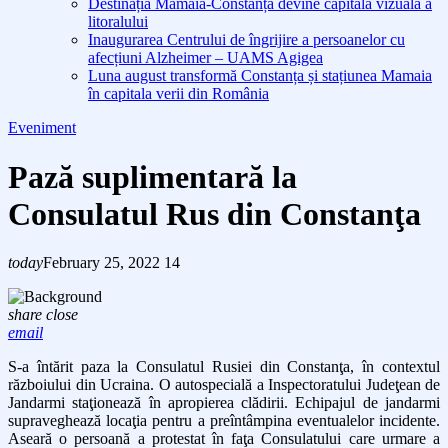
Destinația Mamaia-Constanța devine capitala vizuală a
litoralului
Inaugurarea Centrului de îngrijire a persoanelor cu
afecțiuni Alzheimer – UAMS Agigea
Luna august transformă Constanța și stațiunea Mamaia
în capitala verii din România
Eveniment
Pază suplimentară la
Consulatul Rus din Constanţa
today
February 25, 2022
14
share
close
email
S-a întărit paza la Consulatul Rusiei din Constanţa, în contextul
războiului din Ucraina. O autospecială a Inspectoratului Judeţean de
Jandarmi staţionează în apropierea clădirii. Echipajul de jandarmi
supraveghează locaţia pentru a preîntâmpina eventualelor incidente.
Aseară o persoană a protestat în faţa Consulatului care urmare a