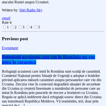
atacului Rusiei asupra Ucrainei.
Written by:
Stiri Radio Sky
email
Rate it
1
2
3
4
5
Previous post
Eveniment
Refugiaţii ucraineni care vin în România nu vor
intra în carantină
Refugiaţii ucraineni care intră în România sunt scutiţi de carantină.
Comitetul Național pentru Situații de Urgență a adoptat o hotărâre
privind aplicarea măsurii carantinei asupra persoanelor care vin din
Ucraina. Decizia vine în contextul degradării situației de securitate
din Ucraina și creșterii însemnate a numărului de persoane care au
intrat în România prin punctele de trecere a frontierei cu Ucraina.
Regula se aplică indiferent dacă refugiaţii sosesc direct din Ucraina
sau tranzitează Republica Moldova. Vă reamintim, ieri, doar prin
punctul de […]