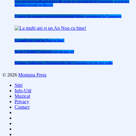
Cea mai spectaculoasă nuntă din acest an, organizată în Constanța, a avut loc
noaptea trecută pe litoral.
7 centre de examen pentru învăţământul bilingv organizate la Constanţa
La mulți ani și un An Nou cu bine!
Sectia 1 Politie Constanta are un nou sef
Uniunea Județeană a Pensionarilor din Constanța are un nou sediu
© 2026
Montana Press
Stiri
Info-Util
Muzical
Privacy
Contact