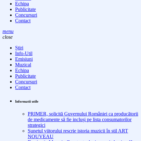
Echipa
Publicitate
Concursuri
Contact
menu
close
Știri
Info-Util
Emisiuni
Muzical
Echipa
Publicitate
Concursuri
Contact
Informatii utile
PRIMER, solicită Guvernului României ca producătorii
de medicamente să fie incluși pe lista consumatorilor
strategici
Sunetul viitorului rescrie istoria muzicii în stil ART
NOUVEAU