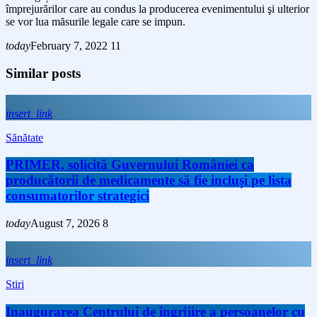
împrejurărilor care au condus la producerea evenimentului şi ulterior
se vor lua măsurile legale care se impun.
today
February 7, 2022
11
Similar posts
insert_link
Sănătate
PRIMER, solicită Guvernului României ca
producătorii de medicamente să fie incluși pe lista
consumatorilor strategici
today
August 7, 2026
8
insert_link
Stiri
Inaugurarea Centrului de îngrijire a persoanelor cu