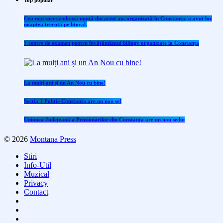
Top popular
Cea mai spectaculoasă nuntă din acest an, organizată în Constanța, a avut loc
noaptea trecută pe litoral.
7 centre de examen pentru învăţământul bilingv organizate la Constanţa
La mulți ani și un An Nou cu bine!
Sectia 1 Politie Constanta are un nou sef
Uniunea Județeană a Pensionarilor din Constanța are un nou sediu
© 2026
Montana Press
Stiri
Info-Util
Muzical
Privacy
Contact