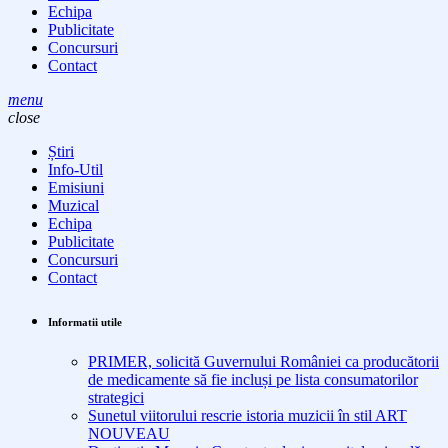
Echipa
Publicitate
Concursuri
Contact
menu
close
Știri
Info-Util
Emisiuni
Muzical
Echipa
Publicitate
Concursuri
Contact
Informatii utile
PRIMER, solicită Guvernului României ca producătorii
de medicamente să fie incluși pe lista consumatorilor
strategici
Sunetul viitorului rescrie istoria muzicii în stil ART
NOUVEAU