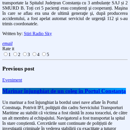
transportate la Spitalul Județean Constanța cu 3 ambulanțe SAJ și 2
SMURD B. Toți cei 5 pacienţi erau conștienți şi cooperanți. Maşina
în care se aflau era una de ultimă generaţie şi, după producerea
accidentului, a fost apelat automat serviciul de urgenţă 112 şi s-au
trimis coordonatele.
Written by:
Stiri Radio Sky
email
Rate it
1
2
3
4
5
Previous post
Eveniment
Marinar înjunghiat de un coleg în Portul Constanţa
Un marinar a fost înjunghiat la bordul unei nave aflate în Portul
Constnaţa. Potrivit IPJ, poliţiştii din cadru Serviciului Transporturi
Maritime au stabilit că victima a fost rănită în zona toracelui, de către
un alt membru al echipajului. Navigatorul a fost transportat la spital
în stare conștientă. Cercetările sunt continuate de polițiștii de
investigații criminale în vederea stabilirii cu exactitate a tuturor