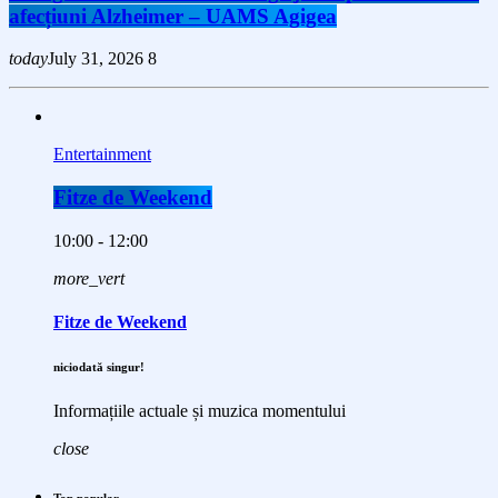
afecțiuni Alzheimer – UAMS Agigea
today
July 31, 2026
8
Entertainment
Fitze de Weekend
10:00 - 12:00
more_vert
Fitze de Weekend
niciodată singur!
Informațiile actuale și muzica momentului
close