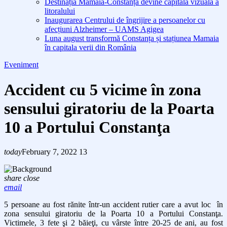
Destinația Mamaia-Constanța devine capitala vizuală a
litoralului
Inaugurarea Centrului de îngrijire a persoanelor cu
afecțiuni Alzheimer – UAMS Agigea
Luna august transformă Constanța și stațiunea Mamaia
în capitala verii din România
Eveniment
Accident cu 5 vicime în zona
sensului giratoriu de la Poarta
10 a Portului Constanţa
today
February 7, 2022
13
share
close
email
5 persoane au fost rănite într-un accident rutier care a avut loc în
zona sensului giratoriu de la Poarta 10 a Portului Constanţa.
Victimele, 3 fete şi 2 băieţi, cu vârste între 20-25 de ani, au fost