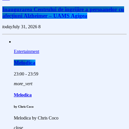
Inaugurarea Centrului de îngrijire a persoanelor cu
afecțiuni Alzheimer – UAMS Agigea
today
July 31, 2026
8
Entertainment
Melodica
23:00 - 23:59
more_vert
Melodica
by Chris Coco
Melodica by Chris Coco
close