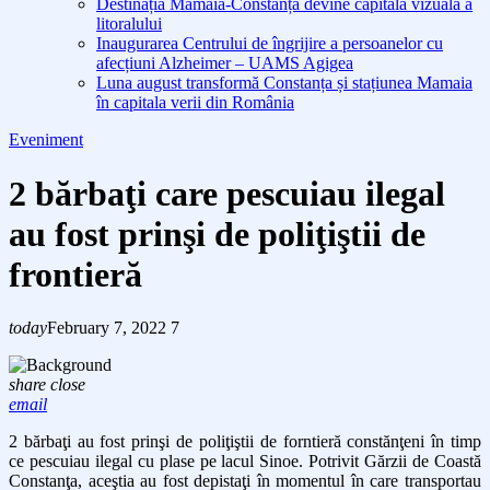
Destinația Mamaia-Constanța devine capitala vizuală a
litoralului
Inaugurarea Centrului de îngrijire a persoanelor cu
afecțiuni Alzheimer – UAMS Agigea
Luna august transformă Constanța și stațiunea Mamaia
în capitala verii din România
Eveniment
2 bărbaţi care pescuiau ilegal
au fost prinşi de poliţiştii de
frontieră
today
February 7, 2022
7
share
close
email
2 bărbaţi au fost prinşi de poliţiştii de forntieră constănţeni în timp
ce
pescuiau ilegal cu plase pe lacul Sinoe. Potrivit Gărzii de Coastă
Constanţa, aceştia au fost depistaţi în momentul în care transportau