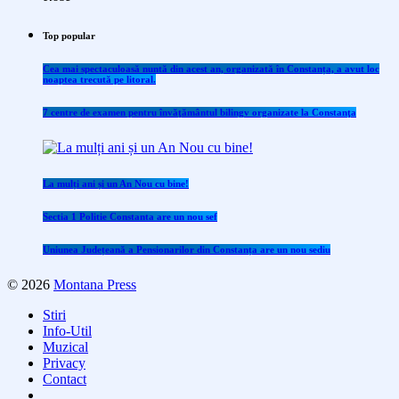
Top popular
Cea mai spectaculoasă nuntă din acest an, organizată în Constanța, a avut loc
noaptea trecută pe litoral.
7 centre de examen pentru învăţământul bilingv organizate la Constanţa
La mulți ani și un An Nou cu bine!
Sectia 1 Politie Constanta are un nou sef
Uniunea Județeană a Pensionarilor din Constanța are un nou sediu
© 2026
Montana Press
Stiri
Info-Util
Muzical
Privacy
Contact