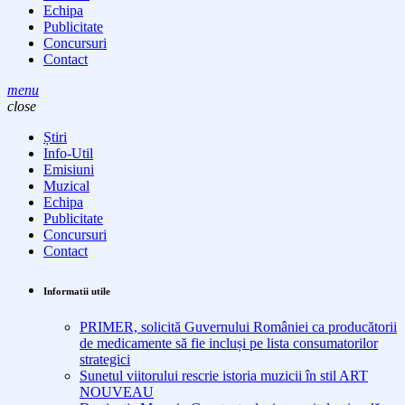
Echipa
Publicitate
Concursuri
Contact
menu
close
Știri
Info-Util
Emisiuni
Muzical
Echipa
Publicitate
Concursuri
Contact
Informatii utile
PRIMER, solicită Guvernului României ca producătorii
de medicamente să fie incluși pe lista consumatorilor
strategici
Sunetul viitorului rescrie istoria muzicii în stil ART
NOUVEAU