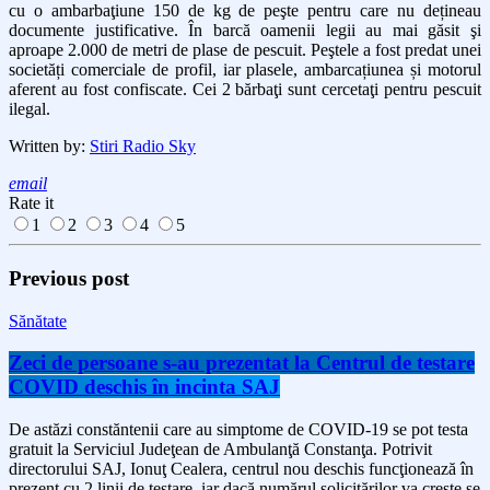
cu o ambarbaţiune 150 de kg de peşte pentru care nu dețineau
documente justificative. În
barcă oamenii legii au mai găsit şi
aproape 2.000 de metri de
plase de pescuit. Peştele a fost predat unei
societăți comerciale de profil, iar plasele, ambarcațiunea și motorul
aferent au fost
confiscate. Cei 2 bărbaţi sunt cercetaţi pentru pescuit
ilegal.
Written by:
Stiri Radio Sky
email
Rate it
1
2
3
4
5
Previous post
Sănătate
Zeci de persoane s-au prezentat la Centrul de testare
COVID deschis în incinta SAJ
De astăzi constăntenii care au simptome de COVID-19 se pot testa
gratuit la Serviciul Judeţean de Ambulanţă Constanţa. Potrivit
directorului SAJ, Ionuţ Cealera, centrul nou deschis funcţionează în
prezent cu 2 linii de testare, iar dacă numărul solicitărilor va creşte se