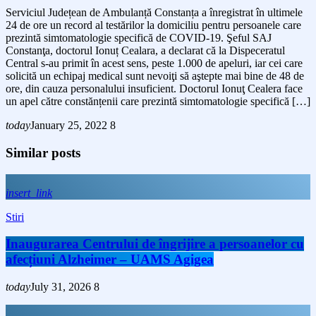
Serviciul Județean de Ambulanță Constanța a înregistrat în ultimele
24 de ore un record al testărilor la domiciliu pentru persoanele care
prezintă simtomatologie specifică de COVID-19. Şeful SAJ
Constanţa, doctorul Ionuț Cealara, a declarat că la Dispeceratul
Central s-au primit în acest sens, peste 1.000 de apeluri, iar cei care
solicită un echipaj medical sunt nevoiţi să aştepte mai bine de 48 de
ore, din cauza personalului insuficient. Doctorul Ionuţ Cealera face
un apel către constănțenii care prezintă simtomatologie specifică […]
today
January 25, 2022
8
Similar posts
insert_link
Stiri
Inaugurarea Centrului de îngrijire a persoanelor cu
afecțiuni Alzheimer – UAMS Agigea
today
July 31, 2026
8