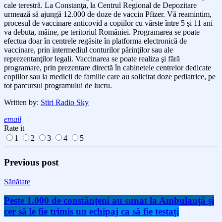
cale terestră. La Constanţa, la Centrul Regional de Depozitare
urmează să ajungă 12.000 de doze de vaccin Pfizer. Vă reamintim,
procesul de vaccinare anticovid a copiilor cu vârste între 5 şi 11 ani
va debuta, mâine, pe teritoriul României. Programarea se poate
efectua doar în centrele regăsite în platforma electronică de
vaccinare, prin intermediul conturilor părinţilor sau ale
reprezentanţilor legali. Vaccinarea se poate realiza şi fără
programare, prin prezentare directă în cabinetele centrelor dedicate
copiilor sau la medicii de familie care au solicitat doze pediatrice, pe
tot parcursul programului de lucru.
Written by:
Stiri Radio Sky
email
Rate it
1
2
3
4
5
Previous post
Sănătate
Peste 1.000 de constănţeni au sunat la Ambulanță și
cer să le fie trimis un echipaj ca să fie testați