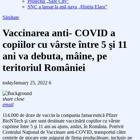
Proiectul „Safe City”
SNC a lansat la apă nava „Histria Elara”
Sănătate
Vaccinarea anti- COVID a
copiilor cu vârste între 5 şi 11
ani va debuta, mâine, pe
teritoriul României
today
January 25, 2022
6
share
close
email
114.000 de doze de vaccin la compania famaceutică Pfizer
BioNTech şi care sunt destinate vaccinării copiilor cu vârste
cuprinse între 5 şi 11 ani au ajuns, astăzi, în România. Potrivit
Centrului Naţional de Vaccinare anti-COVID, transportul către
centrele de stocare este asigurat de firma producătoare, inclusiv pe