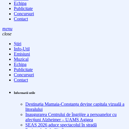
Echipa
Publicitate
Concursuri
Contact
menu
close
Știri
Info-Util
Emisiuni
Muzical
Echipa
Publicitate
Concursuri
Contact
Informatii utile
Destinația Mamaia-Constanța devine capitala vizuală a
litoralului
Inaugurarea Centrului de îngrijire a persoanelor cu
afecțiuni Alzheimer – UAMS Agigea
SEAS 2026 aduce spectacolul în stradă