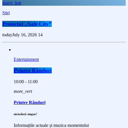
insert_link
Stiri
Proiectul „Safe City”
today
July 16, 2026
14
Entertainment
Printre Rânduri
10:00 - 11:00
more_vert
Printre Rânduri
niciodată singur!
Informațiile actuale și muzica momentului