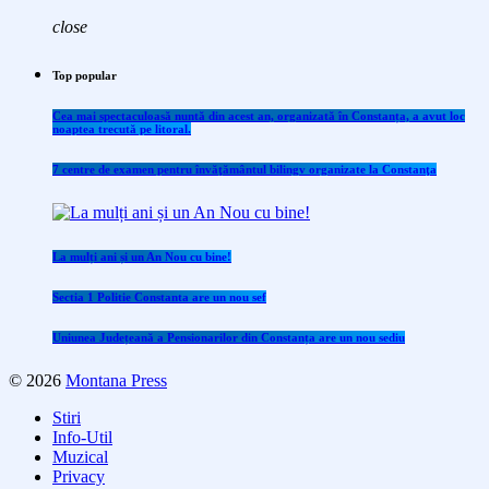
close
Top popular
Cea mai spectaculoasă nuntă din acest an, organizată în Constanța, a avut loc
noaptea trecută pe litoral.
7 centre de examen pentru învăţământul bilingv organizate la Constanţa
La mulți ani și un An Nou cu bine!
Sectia 1 Politie Constanta are un nou sef
Uniunea Județeană a Pensionarilor din Constanța are un nou sediu
© 2026
Montana Press
Stiri
Info-Util
Muzical
Privacy