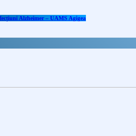
 afecțiuni Alzheimer – UAMS Agigea