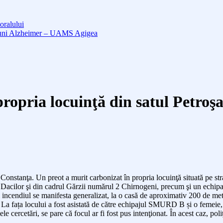
oralului
cțiuni Alzheimer – UAMS Agigea
ropria locuinţă din satul Petroş
 Constanţa. Un preot a murit carbonizat în propria locuinţă situată pe stra
a Dacilor şi din cadrul Gărzii numărul 2 Chirnogeni, precum şi un echip
cendiul se manifesta generalizat, la o casă de aproximativ 200 de metri p
 La fața locului a fost asistată de către echipajul SMURD B și o femeie, 
le cercetări, se pare că focul ar fi fost pus intenţionat. În acest caz, poli