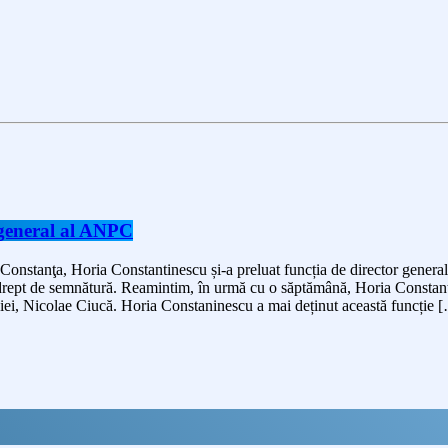
r general al ANPC
Constanţa, Horia Constantinescu și-a preluat funcția de director general
u drept de semnătură. Reamintim, în urmă cu o săptămână, Horia Constanti
ei, Nicolae Ciucă. Horia Constaninescu a mai deținut această funcție 