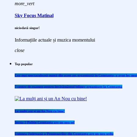
more_vert
Sky Focus Matinal
niciodată singur!
Informațiile actuale și muzica momentului
close
Top popular
Cea mai spectaculoasă nuntă din acest an, organizată în Constanța, a avut loc noap
7 centre de examen pentru învăţământul bilingv organizate la Constanţa
La mulți ani și un An Nou cu bine!
Sectia 1 Politie Constanta are un nou sef
Uniunea Județeană a Pensionarilor din Constanța are un nou sediu