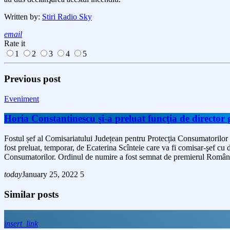
Written by:
Stiri Radio Sky
email
Rate it
1
2
3
4
5
Previous post
Eveniment
Horia Constantinescu şi-a preluat funcţia de directo
Fostul șef al Comisariatului Județean pentru Protecția Consumatorilor 
fost preluat, temporar, de Ecaterina Scînteie care va fi comisar-şef c
Consumatorilor. Ordinul de numire a fost semnat de premierul Români
today
January 25, 2022
5
Similar posts
insert_link