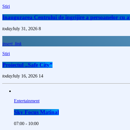
Stiri
Inaugurarea Centrului de îngrijire a persoanelor cu
today
July 31, 2026
8
insert_link
Stiri
Proiectul „Safe City”
today
July 16, 2026
14
Entertainment
Sky Focus Matinal
07:00 - 10:00