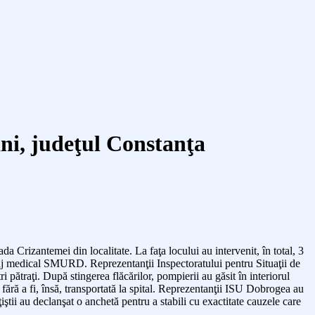
ani, judeţul Constanţa
da Crizantemei din localitate. La faţa locului au intervenit, în total, 3
aj medical SMURD. Reprezentanţii Inspectoratului pentru Situaţii de
ătraţi. După stingerea flăcărilor, pompierii au găsit în interiorul
fără a fi, însă, transportată la spital. Reprezentanţii ISU Dobrogea au
ţiştii au declanşat o anchetă pentru a stabili cu exactitate cauzele care