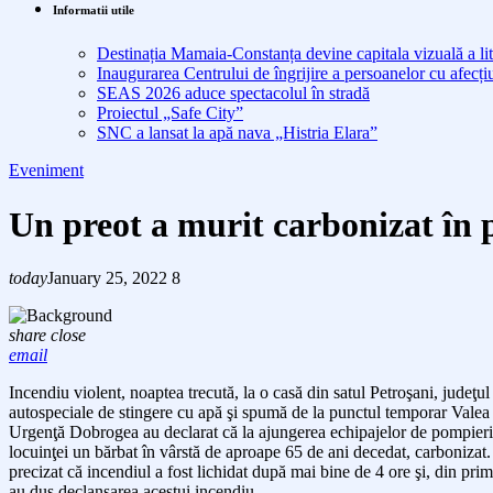
Informatii utile
Destinația Mamaia-Constanța devine capitala vizuală a lit
Inaugurarea Centrului de îngrijire a persoanelor cu afe
SEAS 2026 aduce spectacolul în stradă
Proiectul „Safe City”
SNC a lansat la apă nava „Histria Elara”
Eveniment
Un preot a murit carbonizat în p
today
January 25, 2022
8
share
close
email
Incendiu violent, noaptea trecută, la o casă din satul Petroşani, judeţul
autospeciale de stingere cu apă şi spumă de la punctul temporar Vale
Urgenţă Dobrogea au declarat că la ajungerea echipajelor de pompieri in
locuinţei un bărbat în vârstă de aproape 65 de ani decedat, carbonizat.
precizat că incendiul a fost lichidat după mai bine de 4 ore şi, din prime
au dus declanşarea acestui incendiu.