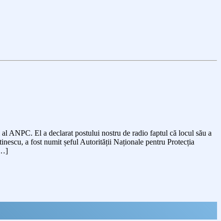
 al ANPC. El a declarat postului nostru de radio faptul că locul său a
nescu, a fost numit șeful Autorității Naționale pentru Protecția
[…]