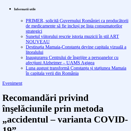
Informatii utile
PRIMER, solicită Guvernului României ca producătorii
de medicamente să fie incluși pe lista consumatorilor
strategici
Sunetul viitorului rescrie istoria muzicii în stil ART
NOUVEAU
Destinația Mamaia-Constanța devine capitala vizuală a
litoralului
Inaugurarea Centrului de îngrijire a persoanelor cu
afecțiuni Alzheimer – UAMS Agigea
Luna august transformă Constanța și stațiunea Mamaia
în capitala verii din România
Eveniment
Recomandări privind
înşelăciunile prin metoda
„accidentul – varianta COVID-
19”