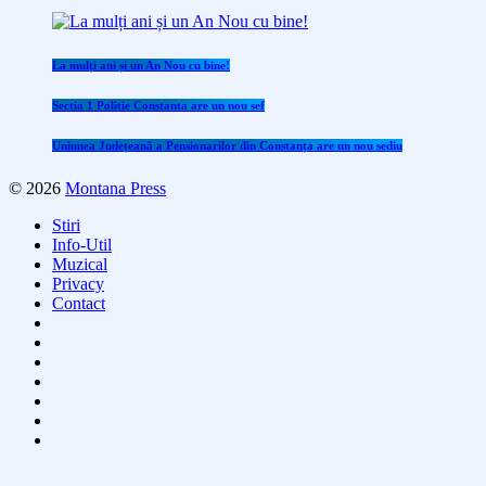
La mulți ani și un An Nou cu bine!
Sectia 1 Politie Constanta are un nou sef
Uniunea Județeană a Pensionarilor din Constanța are un nou sediu
© 2026
Montana Press
Stiri
Info-Util
Muzical
Privacy
Contact