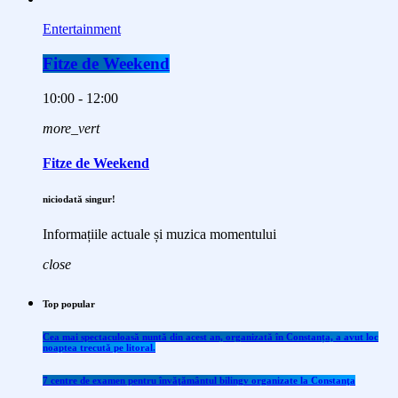
Entertainment
Fitze de Weekend
10:00 - 12:00
more_vert
Fitze de Weekend
niciodată singur!
Informațiile actuale și muzica momentului
close
Top popular
Cea mai spectaculoasă nuntă din acest an, organizată în Constanța, a avut loc
noaptea trecută pe litoral.
7 centre de examen pentru învăţământul bilingv organizate la Constanţa