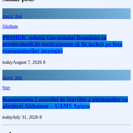
insert_link
Sănătate
PRIMER, solicită Guvernului României ca
producătorii de medicamente să fie incluși pe lista
consumatorilor strategici
today
August 7, 2026
8
insert_link
Stiri
Inaugurarea Centrului de îngrijire a persoanelor cu
afecțiuni Alzheimer – UAMS Agigea
today
July 31, 2026
8