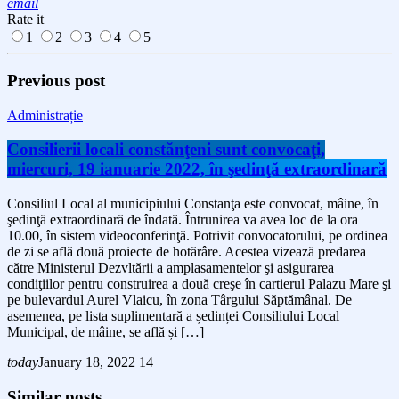
email
Rate it
1
2
3
4
5
Previous post
Administrație
Consilierii locali constănţeni sunt convocaţi,
miercuri, 19 ianuarie 2022, în şedinţă extraordinară
Consiliul Local al municipiului Constanţa este convocat, mâine, în
şedinţă extraordinară de îndată. Întrunirea va avea loc de la ora
10.00, în sistem videoconferinţă. Potrivit convocatorului, pe ordinea
de zi se află două proiecte de hotărâre. Acestea vizează predarea
către Ministerul Dezvltării a amplasamentelor şi asigurarea
condiţiilor pentru construirea a două creşe în cartierul Palazu Mare şi
pe bulevardul Aurel Vlaicu, în zona Târgului Săptămânal. De
asemenea, pe lista suplimentară a ședinței Consiliului Local
Municipal, de mâine, se află și […]
today
January 18, 2022
14
Similar posts