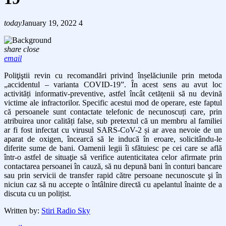
today
January 19, 2022
4
share
close
email
Poliţiştii revin cu r
ecomandări privind înșelăciunile prin metoda
„accidentul – varianta COVID-19”. În acest sens au avut loc
activități informativ-preventive, astfel încât cetățenii să nu devină
victime ale infractorilor. Specific acestui mod de operare, este faptul
că persoanele sunt contactate telefonic de necunoscuți care, prin
atribuirea unor calități false, sub pretextul
că un membru al familiei
ar fi fost infectat cu virusul SARS-CoV-2 și ar avea nevoie de un
aparat de oxigen, încearcă să le inducă în eroare, solicitându-le
diferite sume de bani. Oamenii legii îi sfătuiesc pe cei care se află
într-o astfel de situaţie să verifice autenticitatea celor afirmate prin
contactarea persoanei în cauză, să nu depună bani în conturi bancare
sau prin servicii de transfer rapid către persoane necunoscute şi în
niciun caz să nu accepte o întâlnire directă cu apelantul înainte de a
discuta cu un polițist.
Written by:
Stiri Radio Sky