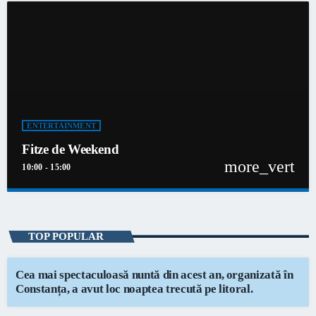
ENTERTAINMENT
Fitze de Weekend
more_vert
10:00 - 15:00
close
Fitze de Weekend
niciodată singur!
TOP POPULAR
Informațiile actuale și muzica momentului
Cea mai spectaculoasă nuntă din acest an, organizată în
Constanța, a avut loc noaptea trecută pe litoral.