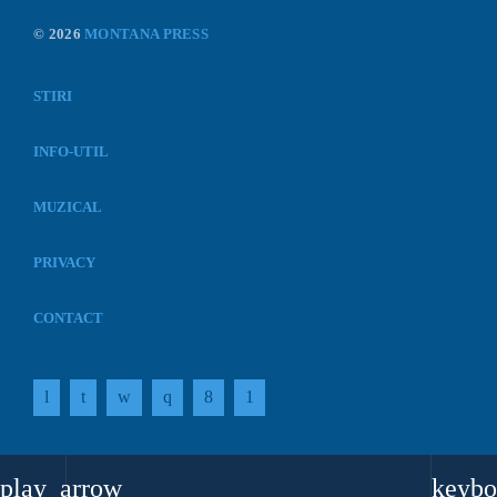
© 2026
MONTANA PRESS
STIRI
INFO-UTIL
MUZICAL
PRIVACY
CONTACT
play_arrow
keybo