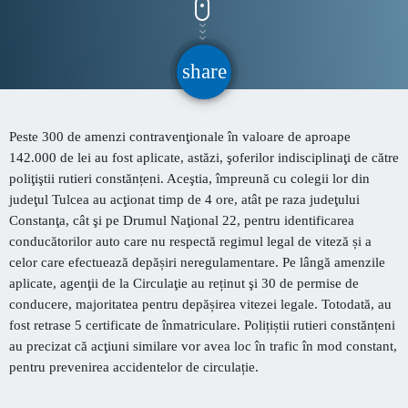
CONTACT
share
email
INFORMATII UTILE
Peste 300 de amenzi contravenţionale în valoare de aproape
PRIMER, solicită Guvernului României ca producătorii
142.000 de lei au fost aplicate, astăzi, şoferilor indisciplinaţi de către
de medicamente să fie incluși pe lista consumatorilor
poliţiştii rutieri constănțeni. Aceştia, împreună cu colegii lor din
strategici
judeţul Tulcea au acţionat timp de 4 ore, atât pe raza judeţului
Sunetul viitorului rescrie istoria muzicii în stil ART
Constanţa, cât şi pe Drumul Naţional 22, pentru identificarea
NOUVEAU
conducătorilor auto care nu respectă regimul legal de viteză și a
celor care efectuează depășiri neregulamentare. Pe lângă amenzile
Destinația Mamaia-Constanța devine capitala vizuală a
aplicate, agenţii de la Circulaţie au reținut şi 30 de permise de
litoralului
conducere, majoritatea pentru depășirea vitezei legale. Totodată, au
fost retrase 5 certificate de înmatriculare. Polițiștii rutieri constănțeni
Inaugurarea Centrului de îngrijire a persoanelor cu
au precizat că acţiuni similare vor avea loc în trafic în mod constant,
afecțiuni Alzheimer – UAMS Agigea
pentru prevenirea accidentelor de circulație.
Luna august transformă Constanța și stațiunea Mamaia în