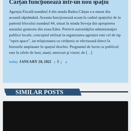
Cârțan funcţionează într-un nou spaţiu
Agenția Fiscală numărul 4 din strada Badea Cârțan s-a mutat din
această săptămână. Aceasta funcţionează acum în cadrul spațiului de la
parterul blocului numărul 44, situat în strada Soveja din apropierea
sensului giratoriu din zona Eden. Potrivit autorităţilor administraţiei
publice locale, conceptul utilizat la organizarea agenției este cel de tip
“open space”, iar relaționarea cu cetățenii se efectuează direct la
birourile amplasate în spațiul deschis. Programul de lucru cu publicul
este în zilele de luni, marți, miercuri şi vineri, de […]
today
JANUARY 20, 2022
5
SIMILAR POSTS