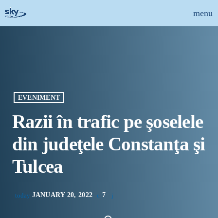
menu
close
ȘTIRI
INFO-UTIL
EVENIMENT
EMISIUNI
Razii în trafic pe şoselele
MUZICAL
din judeţele Constanţa şi
ECHIPA
Tulcea
PUBLICITATE
JANUARY 20, 2022
7
today
CONCURSURI