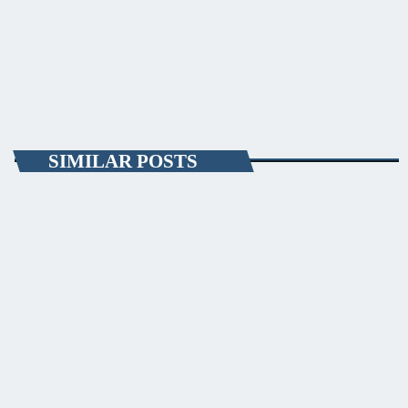
că 2 dintre proiectele aprobate vor intra, spre avizare, și în ședința
Guvernului.
today
JANUARY 19, 2022
9
SIMILAR POSTS