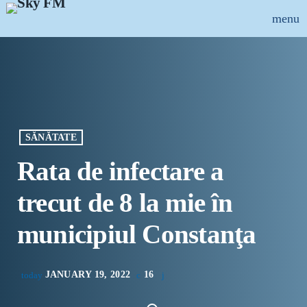
menu
close
ȘTIRI
INFO-UTIL
SĂNĂTATE
EMISIUNI
Rata de infectare a
MUZICAL
trecut de 8 la mie în
ECHIPA
municipiul Constanţa
PUBLICITATE
JANUARY 19, 2022
16
today
CONCURSURI