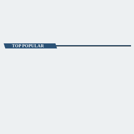
Starea De Seară
18:00 - 19:00
Starea De Seară
TOP POPULAR