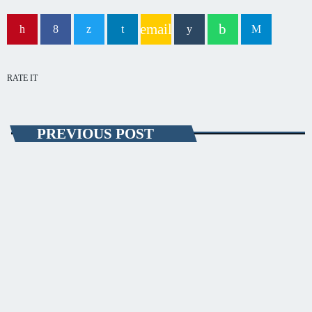
email
RATE IT
PREVIOUS POST
ADMINISTRAȚIE
Proiectele de pe ordinea de zi a şedinţei
CLM de astăzi au fost aprobate
Cele trei proiecte de hotărâre de pe ordinea de zi a şedinţei de astăzi
a Consiliului Local Municipal Constanța au fost aprobate. La
întrunirea care s-a desfăşurat în sistem videoconferinţă au luat parte 26
de consilieri locali, dar a lipsit primarul Vergil Chițac. Atribuțiile
acestuia au fost preluate de viceprimarul Ionuț Rusu. Acesta a declarat