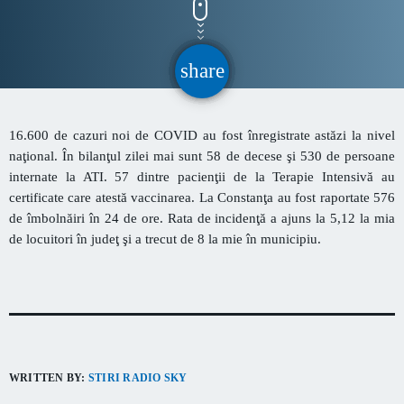
CONTACT
share
email
INFORMATII UTILE
16.600 de cazuri noi de COVID au fost înregistrate astăzi la nivel
Destinația Mamaia-Constanța devine capitala vizuală a
naţional. În bilanţul zilei mai sunt 58 de decese şi 530 de persoane
litoralului
internate la ATI. 57 dintre pacienţii de la Terapie Intensivă au
Inaugurarea Centrului de îngrijire a persoanelor cu
certificate care atestă vaccinarea. La Constanţa au fost raportate 576
afecțiuni Alzheimer – UAMS Agigea
de îmbolnăiri în 24 de ore. Rata de incidenţă a ajuns la 5,12 la mia
de locuitori în judeţ şi a trecut de 8 la mie în municipiu.
SEAS 2026 aduce spectacolul în stradă
Proiectul „Safe City”
SNC a lansat la apă nava „Histria Elara”
WRITTEN BY:
STIRI RADIO SKY