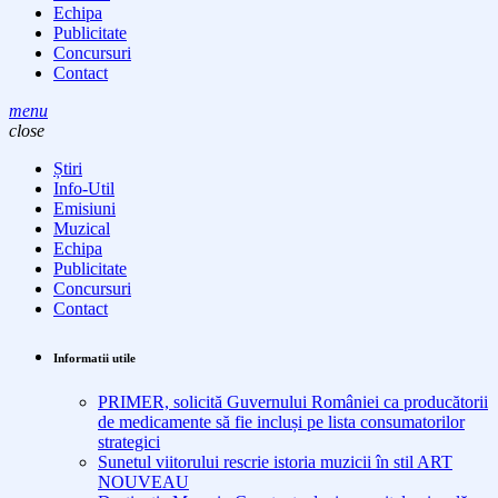
Echipa
Publicitate
Concursuri
Contact
menu
close
Știri
Info-Util
Emisiuni
Muzical
Echipa
Publicitate
Concursuri
Contact
Informatii utile
PRIMER, solicită Guvernului României ca producătorii
de medicamente să fie incluși pe lista consumatorilor
strategici
Sunetul viitorului rescrie istoria muzicii în stil ART
NOUVEAU