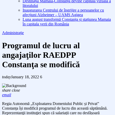
Destinația Mamaia-Constanța devine capitala vizuală a
litoralului
Inaugurarea Centrului de îngrijire a persoanelor cu
afecțiuni Alzheimer – UAMS Agigea
Luna august transformă Constanța și stațiunea Mamaia
în capitala verii din România
Administrație
Programul de lucru al
angajaţilor RAEDPP
Constanţa se modifică
today
January 18, 2022
6
share
close
email
Regia Autonomă „Exploatarea Domeniului Public și Privat”
Constanța își modifică programul de lucru din această săptămână.
Reprezentanţii instituţiei spun că salariații care nu desfășoară