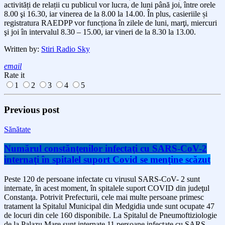
activități de relații cu publicul vor lucra, de luni până joi, între orele
8.00 şi 16.30, iar vinerea de la 8.00 la 14.00. În plus, casieriile și
registratura RAEDPP vor funcționa în zilele de luni, marţi, miercuri
şi joi în intervalul 8.30 – 15.00, iar vineri de la 8.30 la 13.00.
Written by:
Stiri Radio Sky
email
Rate it
1
2
3
4
5
Previous post
Sănătate
Numărul constănţenilor infectaţi cu SARS-CoV-2
internaţi în spitalel suport Covid se menţine scăzut
Peste 120 de persoane infectate cu virusul SARS-CoV- 2 sunt
internate, în acest moment, în spitalele suport COVID din judeţul
Constanţa. Potrivit Prefecturii, cele mai multe persoane primesc
tratament la Spitalul Municipal din Medgidia unde sunt ocupate 47
de locuri din cele 160 disponibile. La Spitalul de Pneumoftiziologie
de la Palazu Mare sunt internate 11 persoane infectate cu SARS-