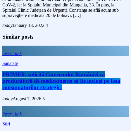
CoV-2, iar la Spitalul Municipal din Mangalia, 33. În plus, la
Spitalul Clinic Judeţean de Urgenţă Constanţa se află acum sub
supraveghere medicală 20 de bolnavi, […]
today
January 18, 2022
4
Similar posts
insert_link
Sănătate
PRIMER, solicită Guvernului României ca
producătorii de medicamente să fie incluși pe lista
consumatorilor strategici
today
August 7, 2026
5
insert_link
Stiri