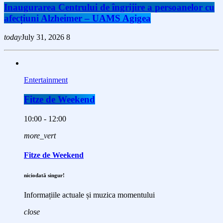
Inaugurarea Centrului de îngrijire a persoanelor cu
afecțiuni Alzheimer – UAMS Agigea
today
July 31, 2026
8
Entertainment
Fitze de Weekend
10:00 - 12:00
more_vert
Fitze de Weekend
niciodată singur!
Informațiile actuale și muzica momentului
close