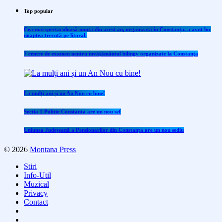
Top popular
Cea mai spectaculoasă nuntă din acest an, organizată în Constanța, a avut loc
noaptea trecută pe litoral.
7 centre de examen pentru învăţământul bilingv organizate la Constanţa
La mulți ani și un An Nou cu bine!
Sectia 1 Politie Constanta are un nou sef
Uniunea Județeană a Pensionarilor din Constanța are un nou sediu
© 2026
Montana Press
Stiri
Info-Util
Muzical
Privacy
Contact