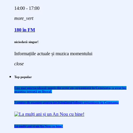
14:00 - 17:00
more_vert
180 în FM
niciodată singur!
Informațiile actuale și muzica momentului
close
Top popular
Cea mai spectaculoasă nuntă din acest an, organizată în Constanța, a avut loc
noaptea trecută pe litoral.
7 centre de examen pentru învăţământul bilingv organizate la Constanţa
La mulți ani și un An Nou cu bine!