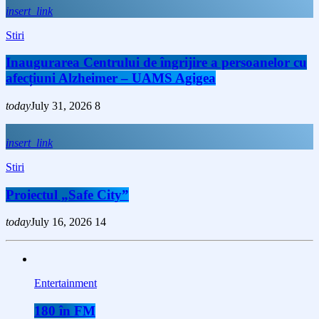
insert_link
Stiri
Inaugurarea Centrului de îngrijire a persoanelor cu
afecțiuni Alzheimer – UAMS Agigea
today
July 31, 2026
8
insert_link
Stiri
Proiectul „Safe City”
today
July 16, 2026
14
Entertainment
180 în FM