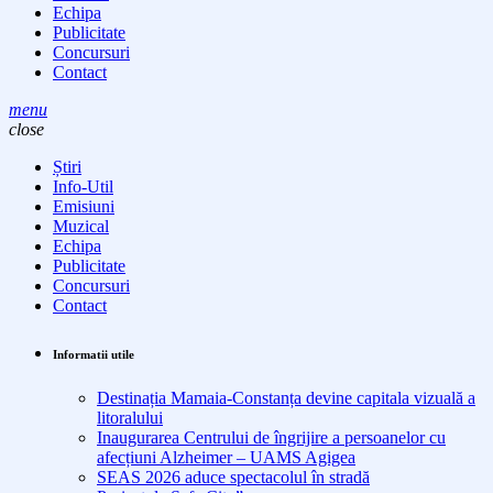
Echipa
Publicitate
Concursuri
Contact
menu
close
Știri
Info-Util
Emisiuni
Muzical
Echipa
Publicitate
Concursuri
Contact
Informatii utile
Destinația Mamaia-Constanța devine capitala vizuală a
litoralului
Inaugurarea Centrului de îngrijire a persoanelor cu
afecțiuni Alzheimer – UAMS Agigea
SEAS 2026 aduce spectacolul în stradă