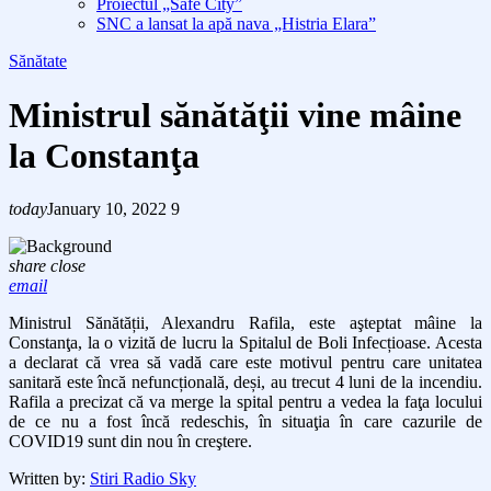
Proiectul „Safe City”
SNC a lansat la apă nava „Histria Elara”
Sănătate
Ministrul sănătăţii vine mâine
la Constanţa
today
January 10, 2022
9
share
close
email
Ministrul Sănătății, Alexandru Rafila, este aşteptat mâine la
Constanţa, la o vizită de lucru la Spitalul de Boli Infecțioase. Acesta
a declarat că vrea să vadă care este motivul pentru care unitatea
sanitară este încă nefuncțională, deși, au trecut 4 luni de la incendiu.
Rafila a precizat că va merge la spital pentru a vedea la faţa locului
de ce nu a fost încă redeschis, în situaţia în care cazurile de
COVID19 sunt din nou în creştere.
Written by:
Stiri Radio Sky