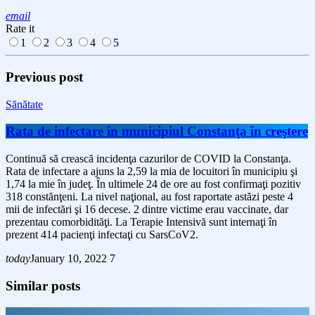
email
Rate it
1
2
3
4
5
Previous post
Sănătate
Rata de infectare în municipiul Constanţa în creştere
Continuă să crească incidenţa cazurilor de COVID la Constanţa.
Rata de infectare a ajuns la 2,59 la mia de locuitori în municipiu şi
1,74 la mie în judeţ. În ultimele 24 de ore au fost confirmaţi pozitiv
318 constănţeni. La nivel naţional, au fost raportate astăzi peste 4
mii de infectări şi 16 decese. 2 dintre victime erau vaccinate, dar
prezentau comorbidităţi. La Terapie Intensivă sunt internaţi în
prezent 414 pacienţi infectaţi cu SarsCoV2.
today
January 10, 2022
7
Similar posts