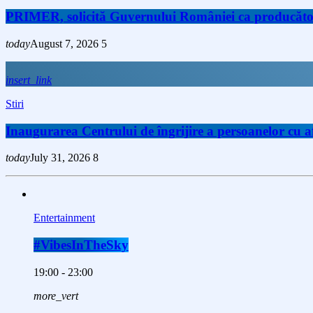
PRIMER, solicită Guvernului României ca producătorii 
today
August 7, 2026
5
insert_link
Stiri
Inaugurarea Centrului de îngrijire a persoanelor cu
today
July 31, 2026
8
Entertainment
#VibesInTheSky
19:00 - 23:00
more_vert