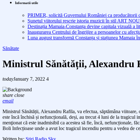
Informatii utile
PRIMER, solicită Guvernului României ca producătorii de 
Sunetul viitorului rescrie istoria muzicii în stil ART 
Destinația Mamaia-Constanța devine capitala vizuală a lit
Inaugurarea Centrului de îngrijire a persoanelor cu afe
Luna august transformă Constanța și stațiunea Mamaia în
Sănătate
Ministrul Sănătății, Alexandru 
today
January 7, 2022
4
share
close
email
Ministrul Sănătății, Alexandru Rafila, va efectua, săptămâna viitoare, o
este încă închisă și nefuncțională, deși, au trecut 4 luni de la tragicul 
menţionat că este inadmisibil ca acestea să fie, încă, nefuncționale, f
Boli Infecțioase unde a avut loc tragicul incendiu pentru a vedea de ce
Written by:
Stiri Radio Sky