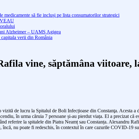
medicamente să fie incluși pe lista consumatorilor strategici
NOUVEAU
oralului
cțiuni Alzheimer – UAMS Agigea
 capitala verii din România
Rafila vine, săptămâna viitoare, 
 vizită de lucru la Spitalul de Boli Infecțioase din Constanţa. Acesta a 
incendiu, în urma căruia 7 persoane și-au pierdut viața. El a precizat că est
ăcând referire la spitalele din Piatra Neamț sau Constanța. Alexandru Rafi
, încă, nu poate fi redeschis, în contextul în care cazurile COVID-19 sun