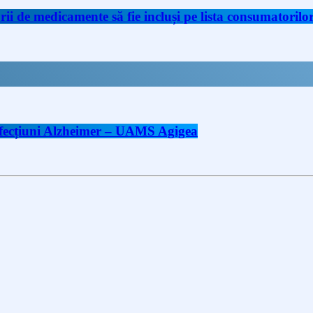
de medicamente să fie incluși pe lista consumatorilor 
 afecțiuni Alzheimer – UAMS Agigea