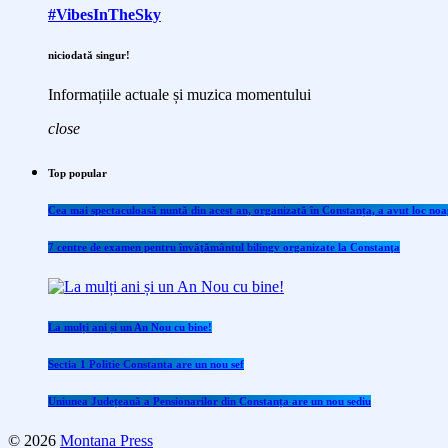
#VibesInTheSky
niciodată singur!
Informațiile actuale și muzica momentului
close
Top popular
Cea mai spectaculoasă nuntă din acest an, organizată în Constanța, a avut loc noap
7 centre de examen pentru învăţământul bilingv organizate la Constanţa
La mulți ani și un An Nou cu bine!
Sectia 1 Politie Constanta are un nou sef
Uniunea Județeană a Pensionarilor din Constanța are un nou sediu
© 2026
Montana Press