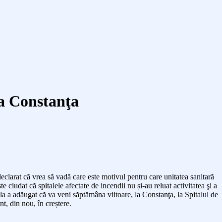
la Constanţa
declarat că vrea să vadă care este motivul pentru care unitatea sanitară
e ciudat că spitalele afectate de incendii nu și-au reluat activitatea şi a
la a adăugat că va veni săptămâna viitoare, la Constanţa, la Spitalul de
t, din nou, în creștere.