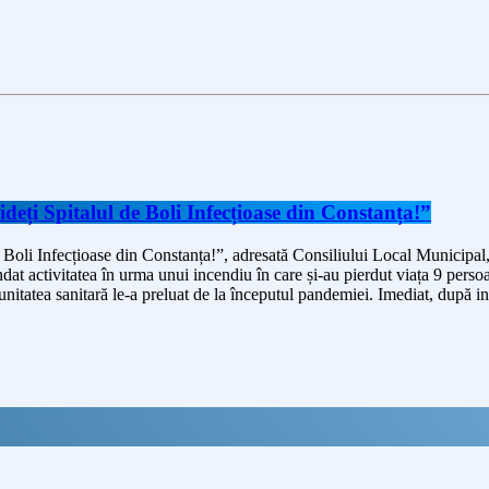
deți Spitalul de Boli Infecțioase din Constanța!”
 Boli Infecțioase din Constanța!”, adresată Consiliului Local Municipal
ndat activitatea în urma unui incendiu în care și-au pierdut viața 9 persoan
nitatea sanitară le-a preluat de la începutul pandemiei. Imediat, după i