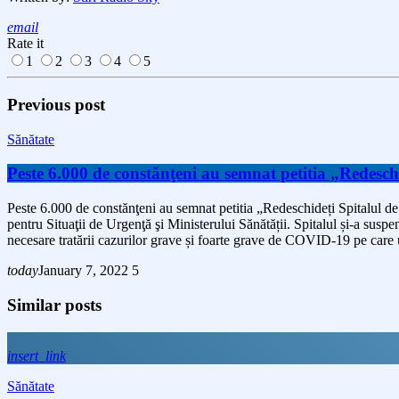
email
Rate it
1
2
3
4
5
Previous post
Sănătate
Peste 6.000 de constănţeni au semnat petitia „Redeschi
Peste 6.000 de constănţeni au semnat petitia „Redeschideți Spitalul de
pentru Situaţii de Urgenţă şi Ministerului Sănătății. Spitalul și-a suspe
necesare tratării cazurilor grave și foarte grave de COVID-19 pe care u
today
January 7, 2022
5
Similar posts
insert_link
Sănătate