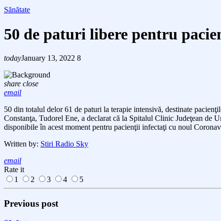
Sănătate
50 de paturi libere pentru pacien
today
January 13, 2022
8
share
close
email
50
din totalul delor 61 de paturi la terapie intensivă, destinate pacienţ
Constanţa, Tudorel Ene, a declarat că la Spitalul Clinic Judeţean de U
disponibile în acest moment pentru pacienţii infectaţi cu noul Coronavir
Written by:
Stiri Radio Sky
email
Rate it
1
2
3
4
5
Previous post