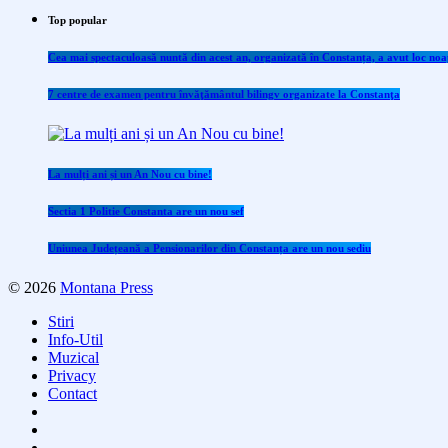
Top popular
Cea mai spectaculoasă nuntă din acest an, organizată în Constanța, a avut loc noap
7 centre de examen pentru învăţământul bilingv organizate la Constanţa
La mulți ani și un An Nou cu bine!
Sectia 1 Politie Constanta are un nou sef
Uniunea Județeană a Pensionarilor din Constanța are un nou sediu
© 2026
Montana Press
Stiri
Info-Util
Muzical
Privacy
Contact