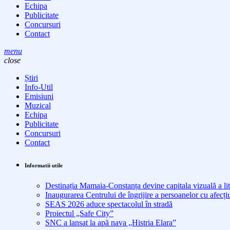
Echipa
Publicitate
Concursuri
Contact
menu
close
Știri
Info-Util
Emisiuni
Muzical
Echipa
Publicitate
Concursuri
Contact
Informatii utile
Destinația Mamaia-Constanța devine capitala vizuală a lit
Inaugurarea Centrului de îngrijire a persoanelor cu afe
SEAS 2026 aduce spectacolul în stradă
Proiectul „Safe City”
SNC a lansat la apă nava „Histria Elara”