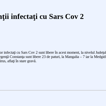
ţii infectaţi cu Sars Cov 2
ilor infectaţi cu Sars Cov 2 sunt libere în acest moment, la nivelul Judeţ
rgenţă Constanţa sunt libere 2
3
de paturi, la Mangalia –
7
iar la Medgid
us, aflaţi în stare gravă.