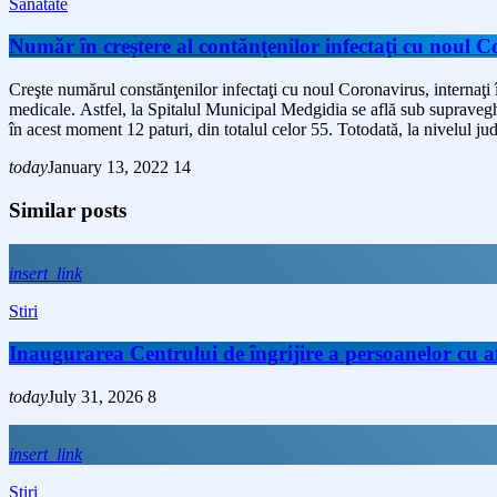
Sănătate
Număr în creştere al contănţenilor infectaţi cu noul 
Creşte numărul constănţenilor infectaţi cu noul Coronavirus, internaţi î
medicale. Astfel, la Spitalul Municipal Medgidia se află sub supraveg
în acest moment 12 paturi, din totalul celor 55. Totodată, la nivelul ju
today
January 13, 2022
14
Similar posts
insert_link
Stiri
Inaugurarea Centrului de îngrijire a persoanelor cu
today
July 31, 2026
8
insert_link
Stiri