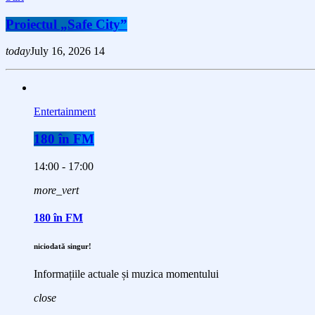
Proiectul „Safe City”
today
July 16, 2026
14
Entertainment
180 în FM
14:00 - 17:00
more_vert
180 în FM
niciodată singur!
Informațiile actuale și muzica momentului
close