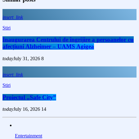
insert_link
Stiri
Inaugurarea Centrului de îngrijire a persoanelor cu
afecțiuni Alzheimer – UAMS Agigea
today
July 31, 2026
8
insert_link
Stiri
Proiectul „Safe City”
today
July 16, 2026
14
Entertainment