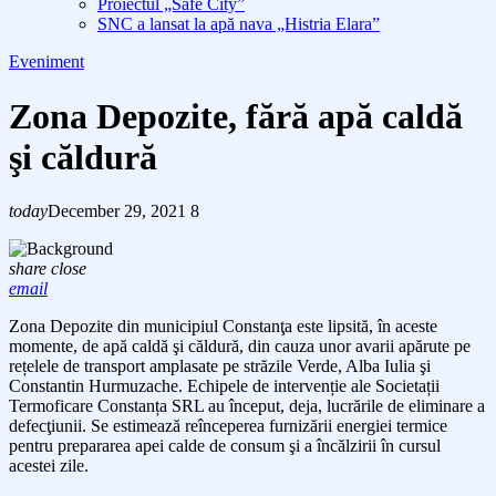
Proiectul „Safe City”
SNC a lansat la apă nava „Histria Elara”
Eveniment
Zona Depozite, fără apă caldă
şi căldură
today
December 29, 2021
8
share
close
email
Zona Depozite din municipiul Constanţa e
ste lipsit
ă
, în aceste
momente, de apă caldă şi căldură, din cauza un
or
avarii
apărute pe
rețelele de transport amplasate pe străzile Verde, Alba Iulia şi
Constantin Hurmuzache. Echipele de intervenție ale Societații
Termoficare Constanța SRL au început, deja, lucrările de eliminare a
defecţiunii. Se estimează reînceperea furnizării energiei termice
pentru prepararea apei calde de consum şi a încălzirii în cursul
acestei zile.