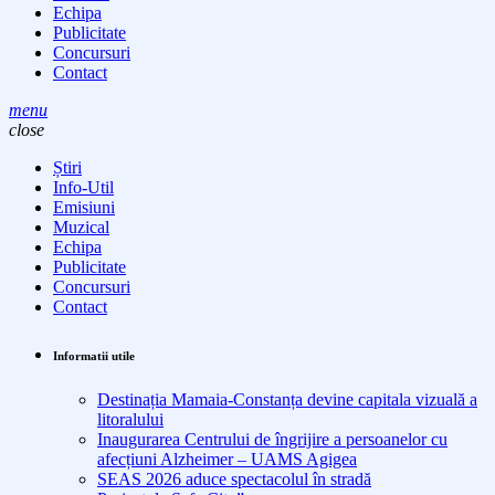
Echipa
Publicitate
Concursuri
Contact
menu
close
Știri
Info-Util
Emisiuni
Muzical
Echipa
Publicitate
Concursuri
Contact
Informatii utile
Destinația Mamaia-Constanța devine capitala vizuală a
litoralului
Inaugurarea Centrului de îngrijire a persoanelor cu
afecțiuni Alzheimer – UAMS Agigea
SEAS 2026 aduce spectacolul în stradă