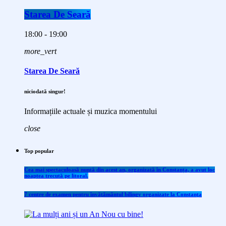
Starea De Seară
18:00 - 19:00
more_vert
Starea De Seară
niciodată singur!
Informațiile actuale și muzica momentului
close
Top popular
Cea mai spectaculoasă nuntă din acest an, organizată în Constanța, a avut loc
noaptea trecută pe litoral.
7 centre de examen pentru învăţământul bilingv organizate la Constanţa