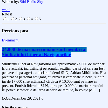
Written by:
Stiri Radio Sky
email
Rate it
1
2
3
4
5
Previous post
Eveniment
24.000 de marinari români sunt membri ai
Sindicatului Liber al Navigatorilor
Sindicatul Liber al Navigatorilor are aproximativ 24.000 de marinari
la ora actuală, incluzând și personalul auxiliar, dar şi cei care au fost
pe nave de pasageri - a declarat liderul SLN, Adrian Mihălcioiu. El a
precizat că personal navigant, cu brevet și certificate la bord, sunt în
jur de 17.000 şi se estimează că circa 9-10.000 sunt pe mare în
prezent. Potrivit liderului SLN, aproape 10.000 de marinari români
își petrec sărbătorile de iarnă departe de familie, în voiaje pe […]
today
December 29, 2021
6
Similar posts