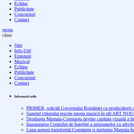
Echipa
Publicitate
Concursuri
Contact
menu
close
Știri
Info-Util
Emisiuni
Muzical
Echipa
Publicitate
Concursuri
Contact
Informatii utile
PRIMER, solicită Guvernului României ca producătorii de 
Sunetul viitorului rescrie istoria muzicii în stil ART 
Destinația Mamaia-Constanța devine capitala vizuală a lit
Inaugurarea Centrului de îngrijire a persoanelor cu afe
Luna august transformă Constanța și stațiunea Mamaia în