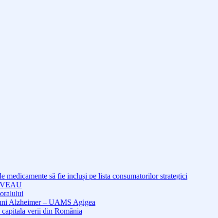
medicamente să fie incluși pe lista consumatorilor strategici
NOUVEAU
oralului
cțiuni Alzheimer – UAMS Agigea
 capitala verii din România