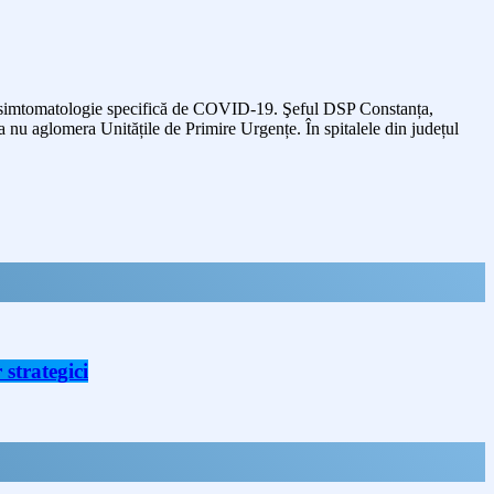
ntă simtomatologie specifică de COVID-19. Şeful DSP Constanța,
 a nu aglomera Unitățile de Primire Urgențe. În spitalele din județul
strategici