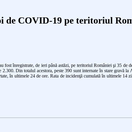
oi de COVID-19 pe teritoriul Ro
ost înregistrate, de ieri până astăzi, pe teritoriul României şi
35
de de
e 2.
3
00. Din totalul acestora, peste
390
sunt internate în stare gravă la 
te, în ultimele 24 de ore. Rata de incidenţă cumulată în ultimele 14 zi