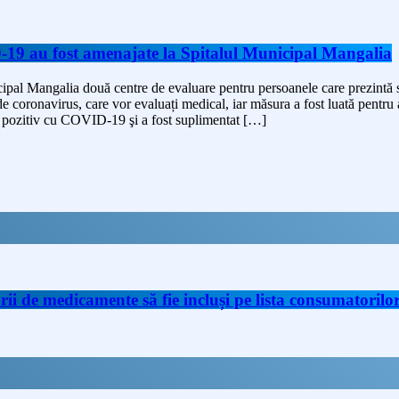
19 au fost amenajate la Spitalul Municipal Mangalia
unicipal Mangalia două centre de evaluare pentru persoanele care prezi
de coronavirus, care vor evaluați medical, iar măsura a fost luată pentru
ţi pozitiv cu COVID-19 şi a fost suplimentat […]
de medicamente să fie incluși pe lista consumatorilor 