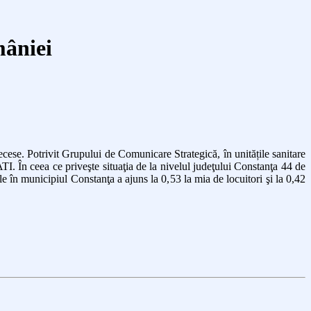
mâniei
cese. Potrivit Grupului de Comunicare Strategică, în unitățile sanitare
ATI. În ceea ce priveşte situaţia de la nivelul judeţului Constanţa
44
de
le în municipiul Constanţa a ajuns la 0,
5
3 la mia de locuitori şi la 0,
42