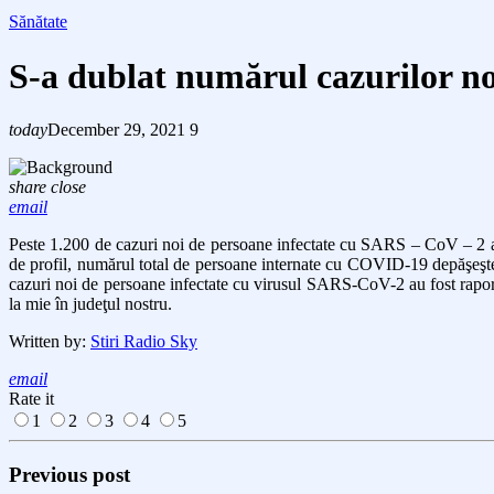
Sănătate
S-a dublat numărul cazurilor n
today
December 29, 2021
9
share
close
email
Peste
1.200
de cazuri noi de persoane infectate cu SARS – CoV – 2 au f
de profil, numărul total de persoane internate cu COVID-19 depăşeşt
cazuri noi de persoane infectate cu virusul SARS-CoV-2 au fost raporta
la mie în judeţul nostru.
Written by:
Stiri Radio Sky
email
Rate it
1
2
3
4
5
Previous post