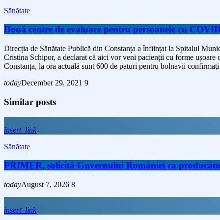
Sănătate
Două centre de evaluare pentru persoanele cu COVID-
Direcția de Sănătate Publică din Constanța a înființat la Spitalul M
Cristina Schipor, a declarat că aici vor veni pacienții cu forme ușoare 
Constanța, la ora actuală sunt 600 de paturi pentru bolnavii confirma
today
December 29, 2021
9
Similar posts
insert_link
Sănătate
PRIMER, solicită Guvernului României ca producătorii 
today
August 7, 2026
8
insert_link