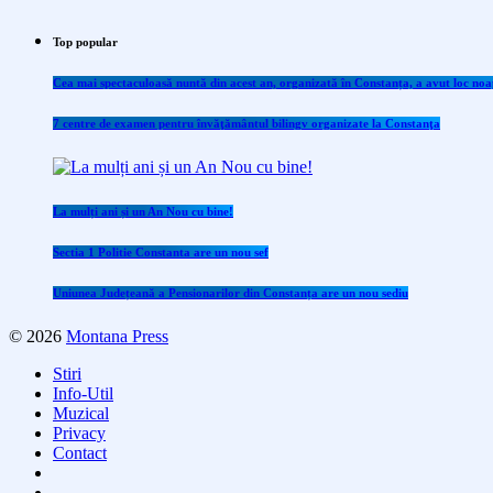
Top popular
Cea mai spectaculoasă nuntă din acest an, organizată în Constanța, a avut loc noap
7 centre de examen pentru învăţământul bilingv organizate la Constanţa
La mulți ani și un An Nou cu bine!
Sectia 1 Politie Constanta are un nou sef
Uniunea Județeană a Pensionarilor din Constanța are un nou sediu
© 2026
Montana Press
Stiri
Info-Util
Muzical
Privacy
Contact