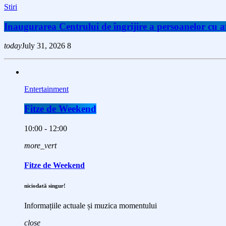
Stiri
Inaugurarea Centrului de îngrijire a persoanelor cu
today
July 31, 2026
8
Entertainment
Fitze de Weekend
10:00 - 12:00
more_vert
Fitze de Weekend
niciodată singur!
Informațiile actuale și muzica momentului
close