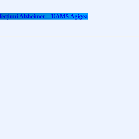
 afecțiuni Alzheimer – UAMS Agigea