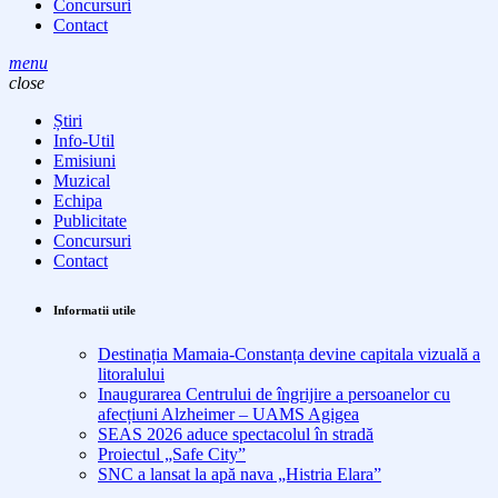
Concursuri
Contact
menu
close
Știri
Info-Util
Emisiuni
Muzical
Echipa
Publicitate
Concursuri
Contact
Informatii utile
Destinația Mamaia-Constanța devine capitala vizuală a
litoralului
Inaugurarea Centrului de îngrijire a persoanelor cu
afecțiuni Alzheimer – UAMS Agigea
SEAS 2026 aduce spectacolul în stradă
Proiectul „Safe City”
SNC a lansat la apă nava „Histria Elara”