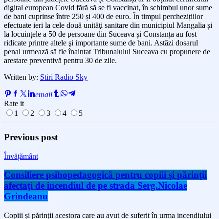
digital european Covid fără să se fi vaccinat, în schimbul unor sume
de bani cuprinse între 250 și 400 de euro. În timpul perchezițiilor
efectuate ieri la cele două unităţi sanitare din municipiul Mangalia și
la locuințele a 50 de persoane din Suceava și Constanța au fost
ridicate printre altele şi importante sume de bani. Astăzi dosarul
penal urmează să fie înaintat Tribunalului Suceava cu propunere de
arestare preventivă pentru 30 de zile.
Written by:
Stiri Radio Sky
email
Rate it
1
2
3
4
5
Previous post
Învățământ
Consiliere psihopedagogică pentru copiii şi părinţii
afectaţi de incendiul de pe strada Serg.Nicolae
Grindeanu
Copiii și părinții acestora care au avut de suferit în urma incendiului