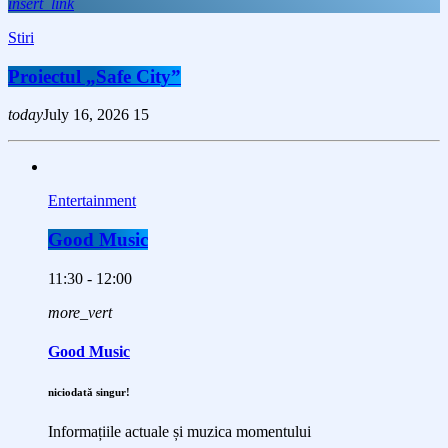
insert_link
Stiri
Proiectul „Safe City”
today
July 16, 2026
15
Entertainment
Good Music
11:30 - 12:00
more_vert
Good Music
niciodată singur!
Informațiile actuale și muzica momentului