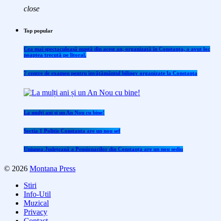
close
Top popular
Cea mai spectaculoasă nuntă din acest an, organizată în Constanța, a avut loc
noaptea trecută pe litoral.
7 centre de examen pentru învăţământul bilingv organizate la Constanţa
La mulți ani și un An Nou cu bine!
Sectia 1 Politie Constanta are un nou sef
Uniunea Județeană a Pensionarilor din Constanța are un nou sediu
© 2026
Montana Press
Stiri
Info-Util
Muzical
Privacy
Contact