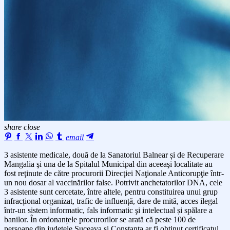
share
close
email
3 asistente medicale, două de la Sanatoriul Balnear și de Recuperare
Mangalia şi una de la Spitalul Municipal din aceeaşi localitate au
fost reţinute de către procurorii Direcţiei Naţionale Anticorupţie într-
un nou dosar al vaccinărilor false. Potrivit anchetatorilor DNA, cele
3 asistente sunt cercetate, între altele, pentru constituirea unui grup
infracțional organizat, trafic de influență, dare de mită, acces ilegal
într-un sistem informatic, fals informatic şi intelectual și spălare a
banilor. În ordonanțele procurorilor se arată că peste 100 de
persoane din județele Suceava și Constanța ar fi obținut certificatul