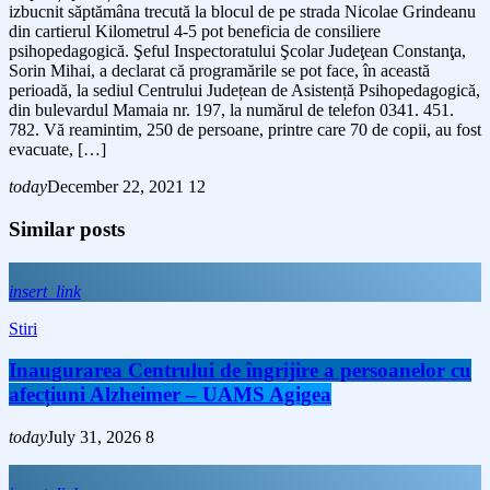
izbucnit săptămâna trecută la blocul de pe strada Nicolae Grindeanu
din cartierul Kilometrul 4-5 pot beneficia de consiliere
psihopedagogică. Şeful Inspectoratului Şcolar Judeţean Constanţa,
Sorin Mihai, a declarat că programările se pot face, în această
perioadă, la sediul Centrului Județean de Asistență Psihopedagogică,
din bulevardul Mamaia nr. 197, la numărul de telefon 0341. 451.
782. Vă reamintim, 250 de persoane, printre care 70 de copii, au fost
evacuate, […]
today
December 22, 2021
12
Similar posts
insert_link
Stiri
Inaugurarea Centrului de îngrijire a persoanelor cu
afecțiuni Alzheimer – UAMS Agigea
today
July 31, 2026
8